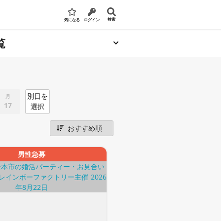
検索
気になる
ログイン
覧
別日を
月
17
選択
男性急募