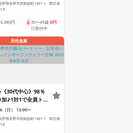
ー
野県長野市西鶴賀町1481-1 勤労者
のき
歳
6,980円
30〜49歳
0円
◎受付中
男性急募
le《30代中心》98％
参加♪1対1で全員トー
な方への婚活パーテ
16（日）
13:00〜
野県長野市西鶴賀町1481-1 勤労者
のき