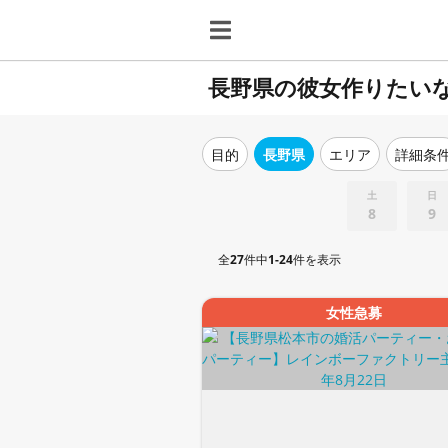
長野県の彼女作りたい
目的
長野県
エリア
詳細条
土
日
8
9
全
27
件中
1-24
件を表示
女性急募