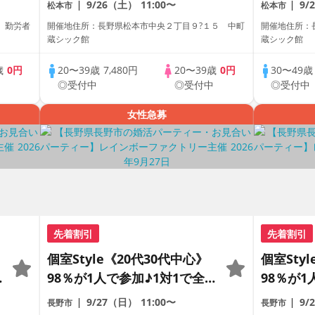
9/26（土）
11:00〜
9/
松本市
松本市
パーティー
パーティ
1 勤労者
開催地住所：長野県松本市中央２丁目９?１５ 中町
開催地住所：
蔵シック館
蔵シック館
歳
0円
20〜39歳
7,480円
20〜39歳
0円
30〜49
中
◎受付中
◎受付中
◎受付中
女性急募
先着割引
先着割引
個室Style《20代30代中心》
個室Sty
98％が1人で参加♪1対1で全
98％が1
員トーク☆誠実な方への婚活
員トーク
9/27（日）
11:00〜
9/
長野市
長野市