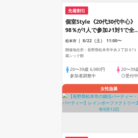
先着割引
個室Style《20代30代中心》
98％が1人で参加♪1対1で全
員トーク☆誠実な方への婚活
8/22（土）
11:00〜
松本市
パーティー
開催地住所：長野県松本市中央２丁目９?１
蔵シック館
20〜39歳
6,980円
20〜39
参加者調整中
◎受付
女性急募