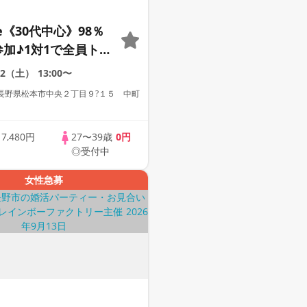
le《30代中心》98％
参加♪1対1で全員トー
な方への婚活パーテ
12（土）
13:00〜
長野県松本市中央２丁目９?１５ 中町
歳
7,480円
27〜39歳
0円
◎受付中
女性急募