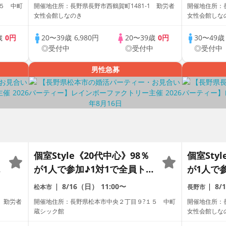
パーティー
パーティ
５ 中町
開催地住所：長野県長野市西鶴賀町1481-1 勤労者
開催地住所：長
女性会館しなのき
女性会館しな
歳
0円
20〜39歳
6,980円
20〜39歳
0円
30〜49
中
◎受付中
◎受付中
◎受付中
男性急募
個室Style《20代中心》98％
個室Sty
ー
が1人で参加♪1対1で全員トー
が1人で
ク☆誠実な方への婚活パーテ
ク☆誠実
8/16（日）
11:00〜
8/
松本市
長野市
ィー
ィー
1 勤労者
開催地住所：長野県松本市中央２丁目９?１５ 中町
開催地住所：長
蔵シック館
女性会館しな