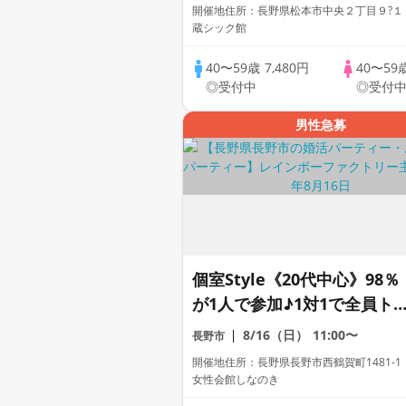
パーティー
開催地住所：長野県松本市中央２丁目９?１
蔵シック館
40〜59歳
7,480円
40〜59
◎受付中
◎受付
男性急募
個室Style《20代中心》98％
が1人で参加♪1対1で全員ト
ク☆誠実な方への婚活パーテ
8/16（日）
11:00〜
長野市
ィー
開催地住所：長野県長野市西鶴賀町1481-
女性会館しなのき