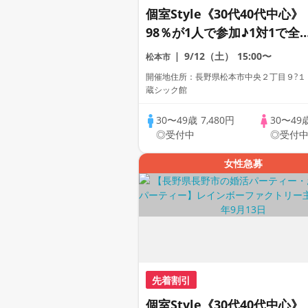
個室Style《30代40代中心》
98％が1人で参加♪1対1で全
員トーク☆誠実な方への婚活
9/12（土）
15:00〜
松本市
パーティー
開催地住所：長野県松本市中央２丁目９?１
蔵シック館
30〜49歳
7,480円
30〜49
◎受付中
◎受付
女性急募
先着割引
個室Style《30代40代中心》