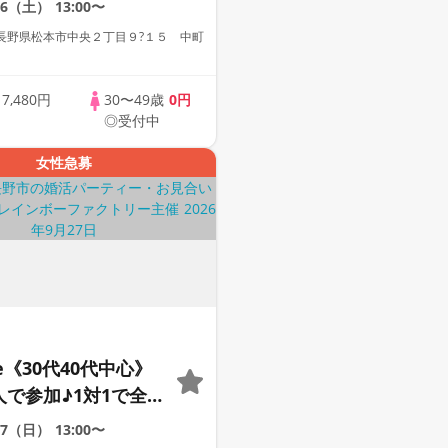
26（土）
13:00〜
ー
長野県松本市中央２丁目９?１５ 中町
歳
7,480円
30〜49歳
0円
◎受付中
女性急募
le《30代40代中心》
人で参加♪1対1で全
☆誠実な方への婚活
27（日）
13:00〜