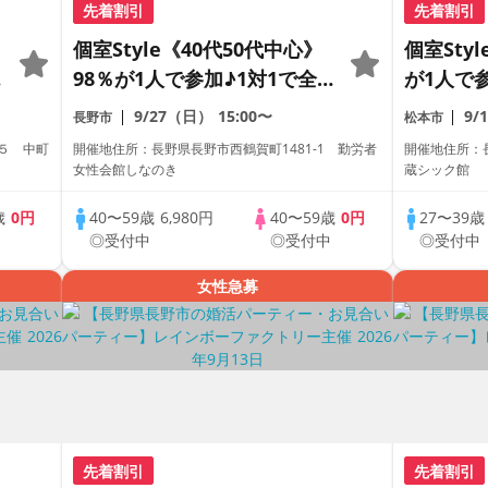
先着割引
先着割引
個室Style《40代50代中心》
個室Sty
ー
98％が1人で参加♪1対1で全
が1人で
員トーク☆誠実な方への婚活
ク☆誠実
9/27（日）
15:00〜
9/
長野市
松本市
パーティー
ィー
５ 中町
開催地住所：長野県長野市西鶴賀町1481-1 勤労者
開催地住所：
女性会館しなのき
蔵シック館
歳
0円
40〜59歳
6,980円
40〜59歳
0円
27〜39
中
◎受付中
◎受付中
◎受付中
女性急募
先着割引
先着割引