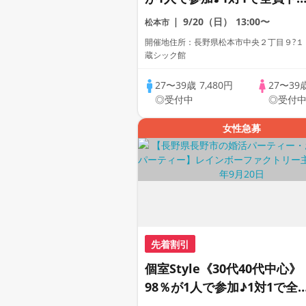
ク☆誠実な方への婚活パーテ
9/20（日）
13:00〜
松本市
ィー
開催地住所：長野県松本市中央２丁目９?１
蔵シック館
27〜39歳
7,480円
27〜39
◎受付中
◎受付
女性急募
先着割引
個室Style《30代40代中心》
98％が1人で参加♪1対1で全
員トーク☆誠実な方への婚活