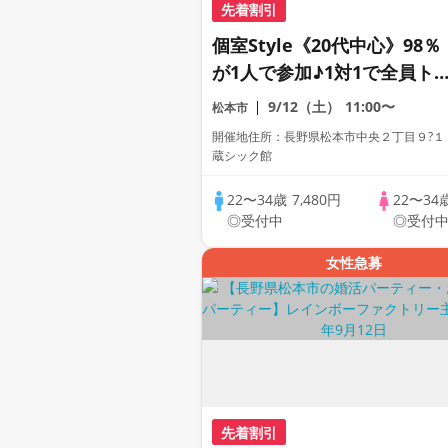
先着割引
個室Style《20代中心》98％
が1人で参加♪1対1で全員ト
ク☆誠実な方への婚活パーテ
9/12（土）
11:00〜
松本市
ィー
開催地住所：長野県松本市中央２丁目９?１
蔵シック館
22〜34歳
7,480円
22〜34
◎受付中
◎受付
女性急募
先着割引