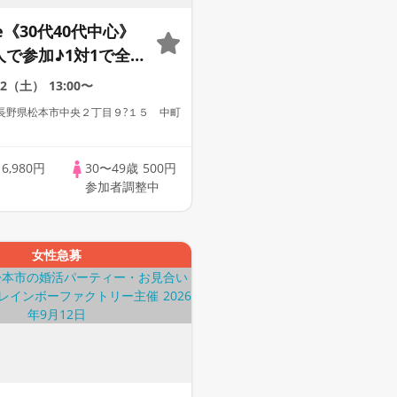
le《30代40代中心》
人で参加♪1対1で全
☆誠実な方への婚活
22（土）
13:00〜
ー
長野県松本市中央２丁目９?１５ 中町
歳
6,980円
30〜49歳
500円
参加者調整中
女性急募