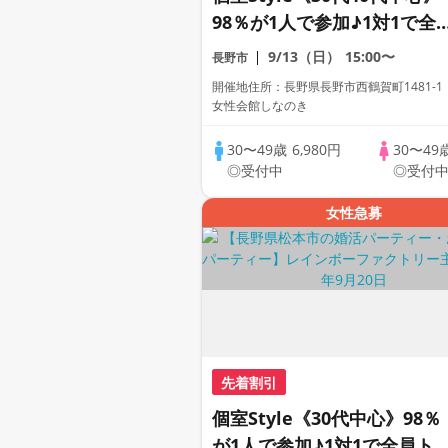
98％が1人で参加♪1対1で全
員トーク☆誠実な方への婚活
9/13（日）
15:00〜
長野市
パーティー
開催地住所：長野県長野市西鶴賀町1481-
女性会館しなのき
30〜49歳
6,980円
30〜49
◎受付中
◎受付
女性急募
先着割引
個室Style《30代中心》98％
が1人で参加♪1対1で全員ト