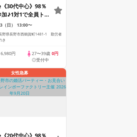
le《30代中心》98％
参加♪1対1で全員トー
な方への婚活パーテ
13（日）
13:00〜
野県長野市西鶴賀町1481-1 勤労者
のき
歳
6,980円
27〜39歳
0円
◎受付中
女性急募
le《20代中心》98％