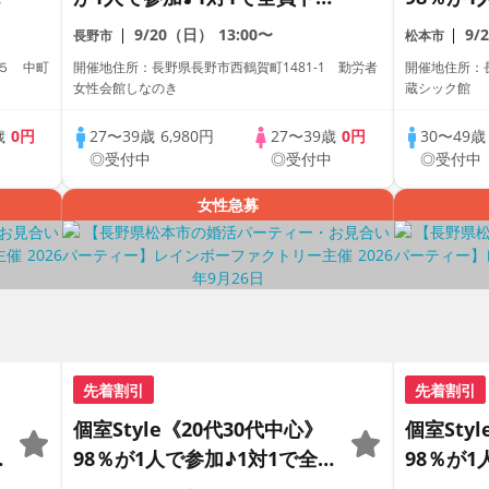
ク☆誠実な方への婚活パーテ
員トーク
9/20（日）
13:00〜
9/
長野市
松本市
ィー
パーティ
５ 中町
開催地住所：長野県長野市西鶴賀町1481-1 勤労者
開催地住所：
女性会館しなのき
蔵シック館
歳
0円
27〜39歳
6,980円
27〜39歳
0円
30〜49
中
◎受付中
◎受付中
◎受付中
女性急募
先着割引
先着割引
個室Style《20代30代中心》
個室Sty
98％が1人で参加♪1対1で全
98％が1
員トーク☆誠実な方への婚活
員トーク