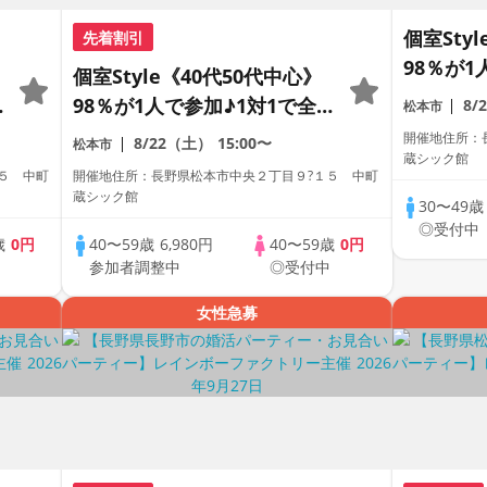
個室Sty
先着割引
98％が1
個室Style《40代50代中心》
員トーク
98％が1人で参加♪1対1で全
8/
松本市
パーティ
員トーク☆誠実な方への婚活
開催地住所：
8/22（土）
15:00〜
松本市
蔵シック館
パーティー
５ 中町
開催地住所：長野県松本市中央２丁目９?１５ 中町
蔵シック館
30〜49
◎受付中
歳
0円
40〜59歳
6,980円
40〜59歳
0円
中
参加者調整中
◎受付中
女性急募