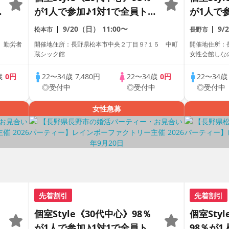
が1人で参加♪1対1で全員トー
が1人で
ク☆誠実な方への婚活パーテ
ク☆誠実
9/20（日）
11:00〜
9/
松本市
長野市
ィー
ィー
1 勤労者
開催地住所：長野県松本市中央２丁目９?１５ 中町
開催地住所：長
蔵シック館
女性会館しな
歳
0円
22〜34歳
7,480円
22〜34歳
0円
22〜34
中
◎受付中
◎受付中
◎受付中
女性急募
先着割引
先着割引
個室Style《30代中心》98％
個室Sty
ー
が1人で参加♪1対1で全員トー
98％が1