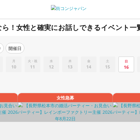
なら！女性と確実にお話しできるイベント一
件
開催日
月
火・祝
水
木
金
土
日
10
11
12
13
14
15
16
女性急募