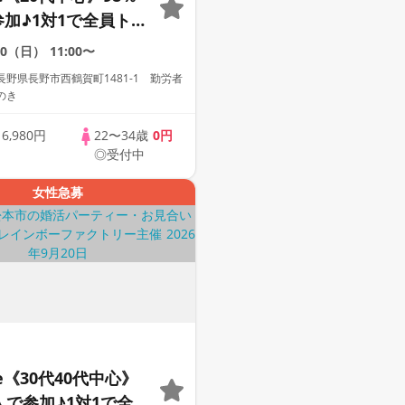
参加♪1対1で全員トー
な方への婚活パーテ
20（日）
11:00〜
野県長野市西鶴賀町1481-1 勤労者
のき
歳
6,980円
22〜34歳
0円
◎受付中
女性急募
le《30代40代中心》
人で参加♪1対1で全