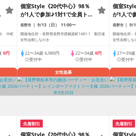
個室Style《20代中心》98％
個室Sty
が1人で参加♪1対1で全員トー
が1人で
ク☆誠実な方への婚活パーテ
ク☆誠実
9/13（日）
11:00〜
9/
長野市
長野市
ィー
ィー
５ 中町
開催地住所：長野県長野市西鶴賀町1481-1 勤労者
開催地住所：長
女性会館しなのき
女性会館しな
歳
0円
22〜34歳
6,980円
22〜34歳
0円
27〜39
中
◎受付中
◎受付中
◎受付中
女性急募
先着割引
先着割引
個室Style《20代中心》98％
個室Sty