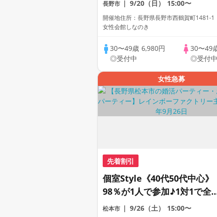
9/20（日）
15:00〜
長野市
パーティー
開催地住所：長野県長野市西鶴賀町1481-
女性会館しなのき
30〜49歳
6,980円
30〜49
◎受付中
◎受付
女性急募
先着割引
個室Style《40代50代中心》
98％が1人で参加♪1対1で全
員トーク☆誠実な方への婚活
9/26（土）
15:00〜
松本市