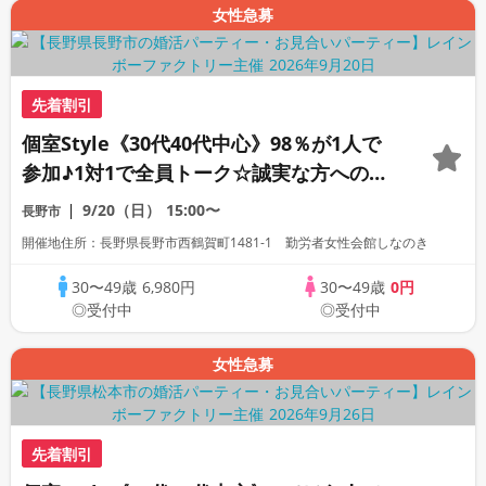
女性急募
先着割引
個室Style《30代40代中心》98％が1人で
参加♪1対1で全員トーク☆誠実な方への婚
活パーティー
9/20（日）
15:00〜
長野市
開催地住所：長野県長野市西鶴賀町1481-1 勤労者女性会館しなのき
30〜49歳
6,980円
30〜49歳
0円
◎受付中
◎受付中
女性急募
先着割引