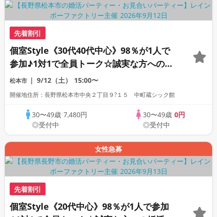
先着割引
個室Style《30代40代中心》98％が1人で
参加♪1対1で全員トーク☆誠実な方への婚
活パーティー
9/12（土）
15:00〜
松本市
開催地住所：長野県松本市中央２丁目９?１５ 中町蔵シック館
30〜49歳
7,480円
30〜49歳
0円
◎受付中
◎受付中
女性急募
先着割引
個室Style《20代中心》98％が1人で参加