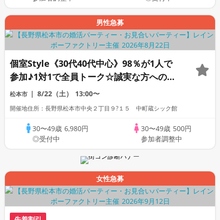
男性急募
個室Style《30代40代中心》98％が1人で
参加♪1対1で全員トーク☆誠実な方への婚
活パーティー
8/22（土）
13:00〜
松本市
開催地住所：長野県松本市中央２丁目９?１５ 中町蔵シック館
30〜49歳
6,980円
30〜49歳
500円
◎受付中
参加者調整中
女性急募
先着割引