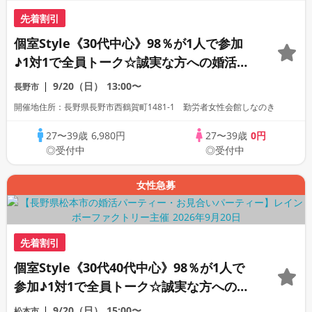
先着割引
個室Style《30代中心》98％が1人で参加
♪1対1で全員トーク☆誠実な方への婚活パ
ーティー
9/20（日）
13:00〜
長野市
開催地住所：長野県長野市西鶴賀町1481-1 勤労者女性会館しなのき
27〜39歳
6,980円
27〜39歳
0円
◎受付中
◎受付中
女性急募
先着割引
個室Style《30代40代中心》98％が1人で
参加♪1対1で全員トーク☆誠実な方への婚
活パーティー
9/20（日）
15:00〜
松本市