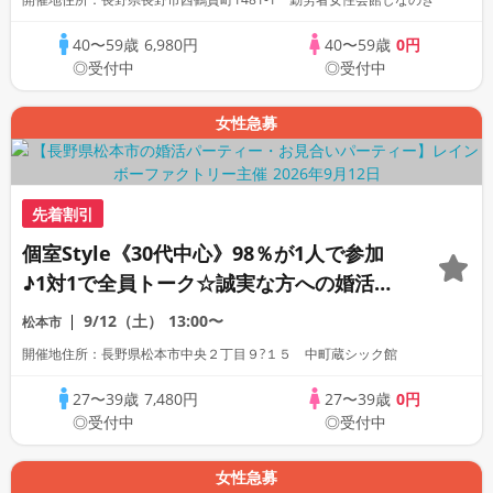
40〜59歳
6,980円
40〜59歳
0円
◎受付中
◎受付中
女性急募
先着割引
個室Style《30代中心》98％が1人で参加
♪1対1で全員トーク☆誠実な方への婚活パ
ーティー
9/12（土）
13:00〜
松本市
開催地住所：長野県松本市中央２丁目９?１５ 中町蔵シック館
27〜39歳
7,480円
27〜39歳
0円
◎受付中
◎受付中
女性急募