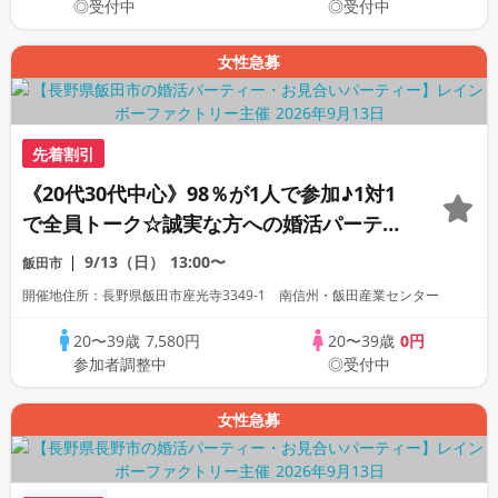
◎受付中
◎受付中
女性急募
先着割引
《20代30代中心》98％が1人で参加♪1対1
で全員トーク☆誠実な方への婚活パーティ
ー
9/13（日）
13:00〜
飯田市
開催地住所：長野県飯田市座光寺3349-1 南信州・飯田産業センター
20〜39歳
7,580円
20〜39歳
0円
参加者調整中
◎受付中
女性急募