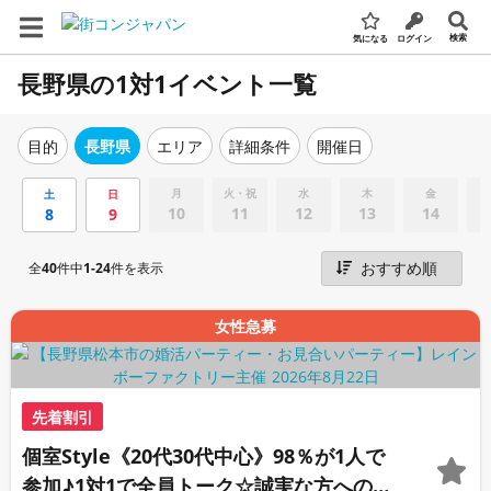
検索
気になる
ログイン
長野県の1対1イベント一覧
エリア
詳細条件
開催日
目的
長野県
月
火・祝
水
木
金
土
日
10
11
12
13
14
8
9
全
40
件中
1-24
件を表示
女性急募
先着割引
個室Style《20代30代中心》98％が1人で
参加♪1対1で全員トーク☆誠実な方への婚