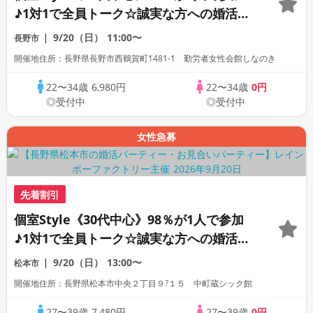
♪1対1で全員トーク☆誠実な方への婚活パ
ーティー
9/20（日）
11:00〜
長野市
開催地住所：長野県長野市西鶴賀町1481-1 勤労者女性会館しなのき
22〜34歳
6,980円
22〜34歳
0円
◎受付中
◎受付中
女性急募
先着割引
個室Style《30代中心》98％が1人で参加
♪1対1で全員トーク☆誠実な方への婚活パ
ーティー
9/20（日）
13:00〜
松本市
開催地住所：長野県松本市中央２丁目９?１５ 中町蔵シック館
27〜39歳
7,480円
27〜39歳
0円