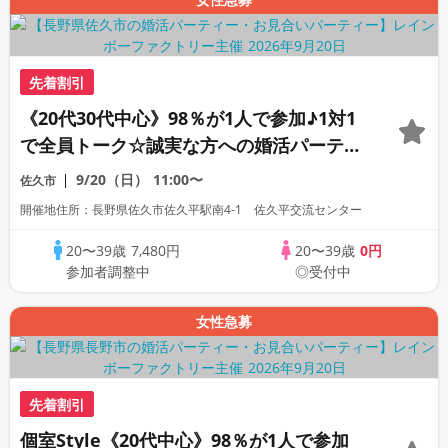
先着割引
《20代30代中心》98％が1人で参加♪1対1
で全員トーク☆誠実な方への婚活パーティ
ー
9/20（日）
11:00〜
佐久市
開催地住所：長野県佐久市佐久平駅南4-1 佐久平交流センター
20〜39歳
7,480円
20〜39歳
0円
参加者調整中
◎受付中
女性急募
先着割引
個室Style《20代中心》98％が1人で参加