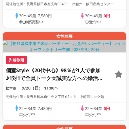
開催地住所：長野県飯田市座光寺3349-1 南信州・飯田産業センター
30〜49歳
7,580円
30〜49歳
0円
参加者調整中
◎受付中
女性急募
先着割引
個室Style《20代中心》98％が1人で参加
♪1対1で全員トーク☆誠実な方への婚活パ
ーティー
9/20（日）
11:00〜
松本市
開催地住所：長野県松本市中央２丁目９?１５ 中町蔵シック館
22〜34歳
7,480円
22〜34歳
0円
◎受付中
◎受付中
女性急募