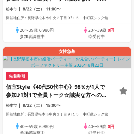
活パーティー
8/22（土）
11:00〜
松本市
開催地住所：長野県松本市中央２丁目９?１５ 中町蔵シック館
20〜39歳
6,980円
20〜39歳
0円
参加者調整中
◎受付中
女性急募
先着割引
個室Style《40代50代中心》98％が1人で
参加♪1対1で全員トーク☆誠実な方への婚
活パーティー
8/22（土）
15:00〜
松本市
開催地住所：長野県松本市中央２丁目９?１５ 中町蔵シック館
40〜59歳
6,980円
40〜59歳
0円
参加者調整中
◎受付中