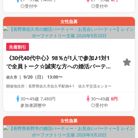
◎受付中
◎受付中
女性急募
先着割引
《30代40代中心》98％が1人で参加♪1対1
で全員トーク☆誠実な方への婚活パーティ
ー
9/20（日）
13:00〜
佐久市
開催地住所：長野県佐久市佐久平駅南4-1 佐久平交流センター
30〜49歳
7,480円
30〜49歳
0円
参加者調整中
◎受付中
女性急募