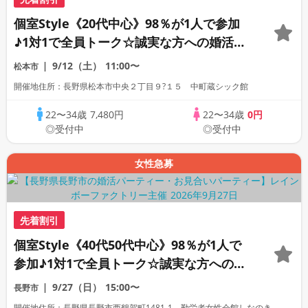
個室Style《20代中心》98％が1人で参加
♪1対1で全員トーク☆誠実な方への婚活パ
ーティー
9/12（土）
11:00〜
松本市
開催地住所：長野県松本市中央２丁目９?１５ 中町蔵シック館
22〜34歳
7,480円
22〜34歳
0円
◎受付中
◎受付中
女性急募
先着割引
個室Style《40代50代中心》98％が1人で
参加♪1対1で全員トーク☆誠実な方への婚
活パーティー
9/27（日）
15:00〜
長野市
開催地住所：長野県長野市西鶴賀町1481-1 勤労者女性会館しなのき