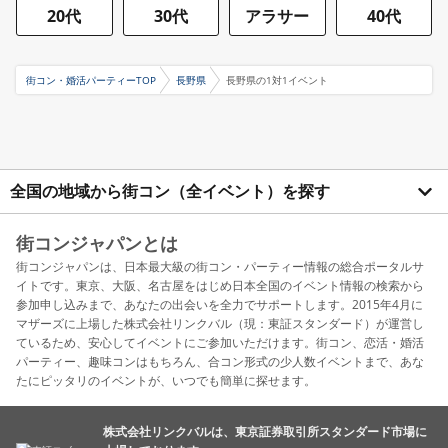
20代
30代
アラサー
40代
街コン・婚活パーティーTOP
長野県
長野県の1対1イベント
全国の地域から街コン（全イベント）を探す
街コンジャパンとは
街コンジャパンは、日本最大級の街コン・パーティー情報の総合ポータルサ
イトです。東京、大阪、名古屋をはじめ日本全国のイベント情報の検索から
参加申し込みまで、あなたの出会いを全力でサポートします。2015年4月に
マザーズに上場した株式会社リンクバル（現：東証スタンダード）が運営し
ているため、安心してイベントにご参加いただけます。街コン、恋活・婚活
パーティー、趣味コンはもちろん、合コン形式の少人数イベントまで、あな
たにピッタリのイベントが、いつでも簡単に探せます。
株式会社リンクバルは、東京証券取引所スタンダード市場に