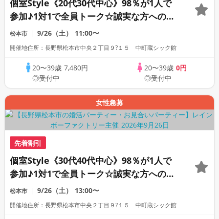
個室Style《20代30代中心》98％が1人で
参加♪1対1で全員トーク☆誠実な方への婚
活パーティー
9/26（土）
11:00〜
松本市
開催地住所：長野県松本市中央２丁目９?１５ 中町蔵シック館
20〜39歳
7,480円
20〜39歳
0円
◎受付中
◎受付中
女性急募
先着割引
個室Style《30代40代中心》98％が1人で
参加♪1対1で全員トーク☆誠実な方への婚
活パーティー
9/26（土）
13:00〜
松本市
開催地住所：長野県松本市中央２丁目９?１５ 中町蔵シック館