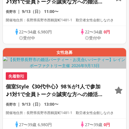
♪1対1で全員トーク☆誠実な方への婚活パ
ーティー
9/13（日）
11:00〜
長野市
開催地住所：長野県長野市西鶴賀町1481-1 勤労者女性会館しなのき
22〜34歳
6,980円
22〜34歳
0円
◎受付中
◎受付中
女性急募
先着割引
個室Style《30代中心》98％が1人で参加
♪1対1で全員トーク☆誠実な方への婚活パ
ーティー
9/13（日）
13:00〜
長野市
開催地住所：長野県長野市西鶴賀町1481-1 勤労者女性会館しなのき
27〜39歳
6,980円
27〜39歳
0円