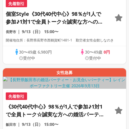
先着割引
個室Style《30代40代中心》98％が1人で
参加♪1対1で全員トーク☆誠実な方への婚
活パーティー
9/13（日）
15:00〜
長野市
開催地住所：長野県長野市西鶴賀町1481-1 勤労者女性会館しなのき
30〜49歳
6,980円
30〜49歳
0円
◎受付中
◎受付中
女性急募
先着割引
《30代40代中心》98％が1人で参加♪1対1
で全員トーク☆誠実な方への婚活パーティ
ー
9/13（日）
15:00〜
飯田市