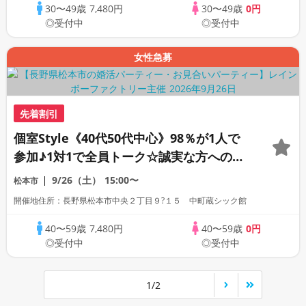
30〜49歳
7,480円
30〜49歳
0円
◎受付中
◎受付中
女性急募
先着割引
個室Style《40代50代中心》98％が1人で
参加♪1対1で全員トーク☆誠実な方への婚
活パーティー
9/26（土）
15:00〜
松本市
開催地住所：長野県松本市中央２丁目９?１５ 中町蔵シック館
40〜59歳
7,480円
40〜59歳
0円
◎受付中
◎受付中
1/2