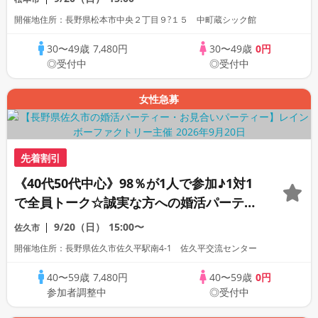
開催地住所：長野県松本市中央２丁目９?１５ 中町蔵シック館
30〜49歳
7,480円
30〜49歳
0円
◎受付中
◎受付中
女性急募
先着割引
《40代50代中心》98％が1人で参加♪1対1
で全員トーク☆誠実な方への婚活パーティ
ー
9/20（日）
15:00〜
佐久市
開催地住所：長野県佐久市佐久平駅南4-1 佐久平交流センター
40〜59歳
7,480円
40〜59歳
0円
参加者調整中
◎受付中