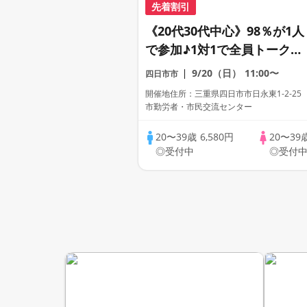
先着割引
《20代30代中心》98％が1人
で参加♪1対1で全員トーク☆
誠実な方への婚活パーティー
9/20（日）
11:00〜
四日市市
開催地住所：三重県四日市市日永東1-2-25
市勤労者・市民交流センター
20〜39歳
6,580円
20〜39
◎受付中
◎受付