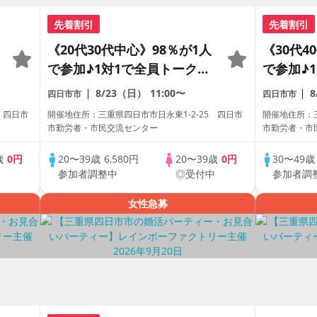
先着割引
先着割引
《20代30代中心》98％が1人
《30代4
で参加♪1対1で全員トーク☆
で参加♪
誠実な方への婚活パーティー
誠実な方
8/23（日）
11:00〜
四日市市
四日市市
 四日市
開催地住所：三重県四日市市日永東1-2-25 四日市
開催地住所：三
市勤労者・市民交流センター
市勤労者・市
歳
0円
20〜39歳
6,580円
20〜39歳
0円
30〜49
中
参加者調整中
◎受付中
参加者調
女性急募