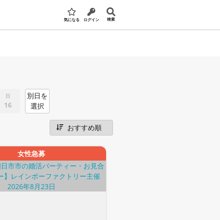
検索
気になる
ログイン
別日を
日
16
選択
女性急募