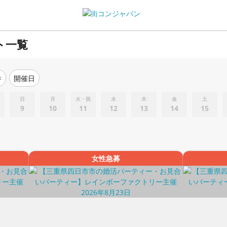
ト一覧
件
開催日
日
月
火・祝
水
木
金
土
9
10
11
12
13
14
15
女性急募