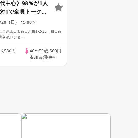
0代中心》98％が1人
1対1で全員トーク☆
への婚活パーティー
9/20（日）
15:00〜
重県四日市市日永東1-2-25 四日市
民交流センター
歳
6,580円
40〜59歳
500円
参加者調整中