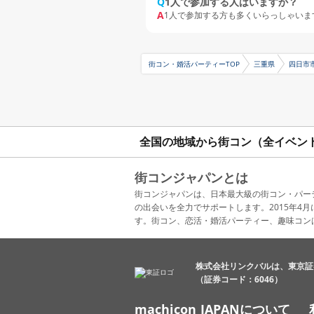
Q
1人で参加する人はいますか？
A
1人で参加する方も多くいらっしゃいま
街コン・婚活パーティーTOP
三重県
四日市
全国の地域から街コン（全イベン
街コンジャパンとは
街コンジャパンは、日本最大級の街コン・パー
の出会いを全力でサポートします。2015年
す。街コン、恋活・婚活パーティー、趣味コン
株式会社リンクバルは、東京証
（証券コード：6046）
machicon JAPANについて