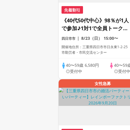
先着割引
《40代50代中心》98％が1人
で参加♪1対1で全員トーク☆
誠実な方への婚活パーティー
8/23（日）
15:00〜
四日市市
開催地住所：三重県四日市市日永東1-2-25
市勤労者・市民交流センター
40〜59歳
6,580円
40〜59
◎受付中
◎受付
女性急募