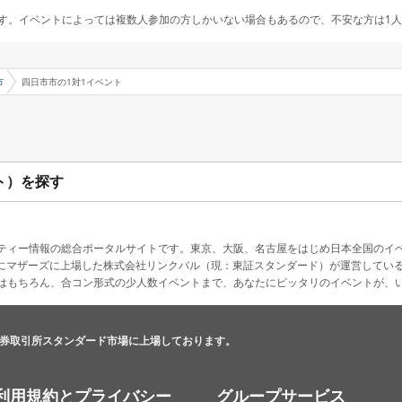
す。イベントによっては複数人参加の方しかいない場合もあるので、不安な方は1
市
四日市市の1対1イベント
ト）を探す
ティー情報の総合ポータルサイトです。東京、大阪、名古屋をはじめ日本全国のイ
4月にマザーズに上場した株式会社リンクバル（現：東証スタンダード）が運営してい
はもちろん、合コン形式の少人数イベントまで、あなたにピッタリのイベントが、
券取引所スタンダード市場に上場しております。
利用規約とプライバシー
グループサービス