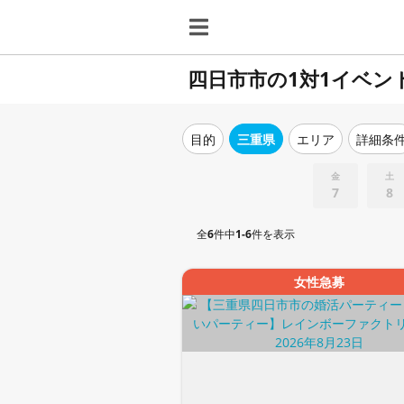
四日市市の1対1イベン
目的
三重県
エリア
詳細条
金
土
7
8
全
6
件中
1-6
件を表示
女性急募