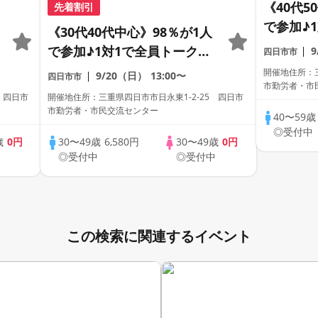
《40代5
先着割引
で参加♪
《30代40代中心》98％が1人
誠実な方
で参加♪1対1で全員トーク☆
四日市市
誠実な方への婚活パーティー
開催地住所：三
9/20（日）
13:00〜
四日市市
市勤労者・市
 四日市
開催地住所：三重県四日市市日永東1-2-25 四日市
市勤労者・市民交流センター
40〜59
◎受付中
歳
0円
30〜49歳
6,580円
30〜49歳
0円
中
◎受付中
◎受付中
この検索に関連するイベント