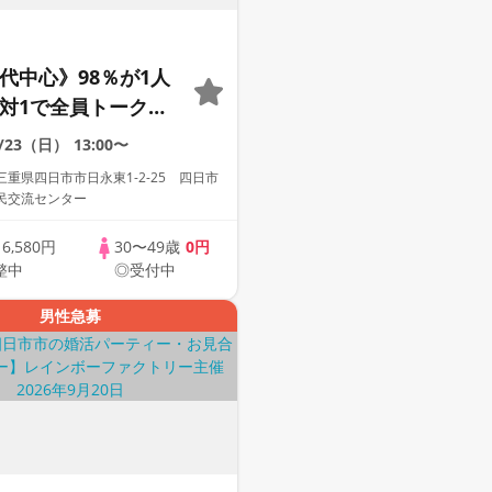
0代中心》98％が1人
1対1で全員トーク☆
への婚活パーティー
8/23（日）
13:00〜
重県四日市市日永東1-2-25 四日市
民交流センター
歳
6,580円
30〜49歳
0円
整中
◎受付中
男性急募