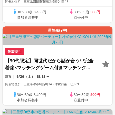
開催地住所：三重県四日市市諏訪栄町6-18 1F
30〜39歳
8,400円
30〜39歳
500円
参加者調整中
◎受付中
男性先行中!
先着割引
【30代限定】同世代だから話が合う♡完全
着席×マッチングゲーム付きマッチングコ
ン
9/26（土）
15:15〜
津市
開催地住所：三重県津市羽所町345 津駅前第一ビル2F
30〜39歳
8,400円
30〜39歳
500円
参加者調整中
◎受付中