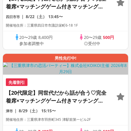
着席×マッチングゲーム付きマッチングコ
ン
8/22（土）
13:45〜
四日市市
開催地住所：三重県四日市市諏訪栄町6-18 1F
20〜29歳
8,400円
20〜29歳
500円
参加者調整中
◎受付中
男性先行中!
先着割引
【20代限定】同世代だから話が合う♡完全
着席×マッチングゲーム付きマッチングコ
ン
8/29（土）
15:15〜
津市
開催地住所：三重県津市羽所町345 津駅前第一ビル2F