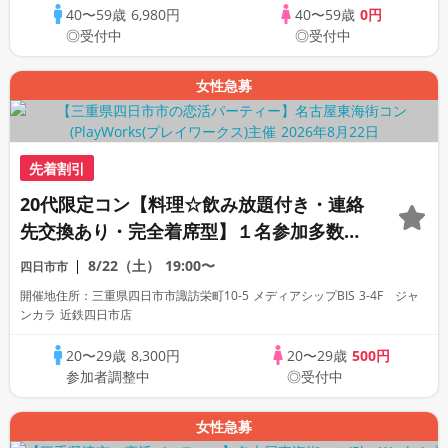
40〜59歳
6,980円
40〜59歳
0円
◎受付中
◎受付中
女性急募
先着割引
20代限定コン【料理☆飲み放題付き・連絡
先交換あり・完全着席型】１名参加多数・
初参加も大歓迎☆
8/22（土）
19:00〜
四日市市
開催地住所：三重県四日市市諏訪栄町10-5 メディアシップBIS 3-4F ジャ
ンカラ 近鉄四日市店
20〜29歳
8,300円
20〜29歳
500円
参加者調整中
◎受付中
女性急募