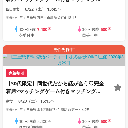
ン
8/22（土）
13:45〜
四日市市
開催地住所：三重県四日市市諏訪栄町6-18 1F
30〜39歳
7,400円
30〜39歳
500円
◎受付中
◎受付中
男性先行中!
先着割引
【30代限定】同世代だから話が合う♡完全
着席×マッチングゲーム付きマッチングコ
ン
8/29（土）
15:15〜
津市
開催地住所：三重県津市羽所町345 津駅前第一ビル2F
30〜39歳
8,400円
30〜39歳
500円
参加者調整中
◎受付中