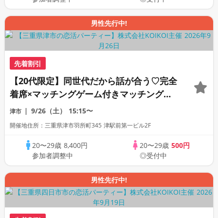
男性先行中!
先着割引
【20代限定】同世代だから話が合う♡完全
着席×マッチングゲーム付きマッチングコ
ン
9/26（土）
15:15〜
津市
開催地住所：三重県津市羽所町345 津駅前第一ビル2F
20〜29歳
8,400円
20〜29歳
500円
参加者調整中
◎受付中
男性先行中!