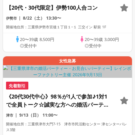
【20代・30代限定】伊勢100人合コン
8/22（土）
13:30〜
伊勢市
開催地住所：三重県伊勢市宮後１丁目１−１ 三交イン 駅前 1F
20〜39歳
8,500円
20〜39歳
3,000円
◎受付中
◎受付中
女性急募
先着割引
《20代30代中心》98％が1人で参加♪1対1
で全員トーク☆誠実な方への婚活パーティ
ー
9/13（日）
11:00〜
津市
開催地住所：三重県津市大門7-15 津市市民活動センター 津センターパレ
ス3階