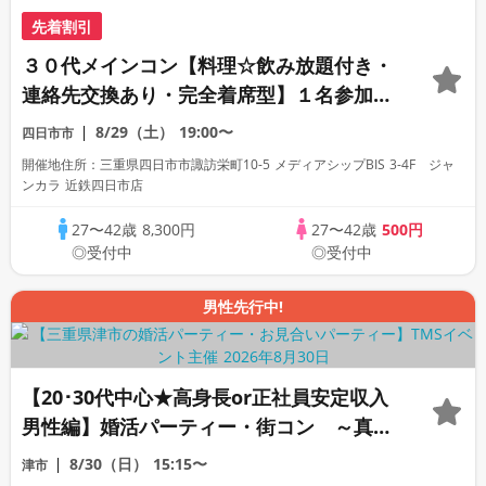
先着割引
３０代メインコン【料理☆飲み放題付き・
連絡先交換あり・完全着席型】１名参加多
数・初参加も大歓迎☆
8/29（土）
19:00〜
四日市市
開催地住所：三重県四日市市諏訪栄町10-5 メディアシップBIS 3-4F ジャ
ンカラ 近鉄四日市店
27〜42歳
8,300円
27〜42歳
500円
◎受付中
◎受付中
男性先行中!
【20･30代中心★高身長or正社員安定収入
男性編】婚活パーティー・街コン ～真剣
な出会い～
8/30（日）
15:15〜
津市