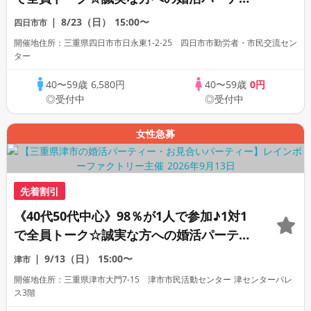
ー
8/23（日）
15:00〜
四日市市
開催地住所：三重県四日市市日永東1-2-25 四日市市勤労者・市民交流セン
ター
40〜59歳
6,580円
40〜59歳
0円
◎受付中
◎受付中
女性急募
先着割引
《40代50代中心》98％が1人で参加♪1対1
で全員トーク☆誠実な方への婚活パーティ
ー
9/13（日）
15:00〜
津市
開催地住所：三重県津市大門7-15 津市市民活動センター 津センターパレ
ス3階