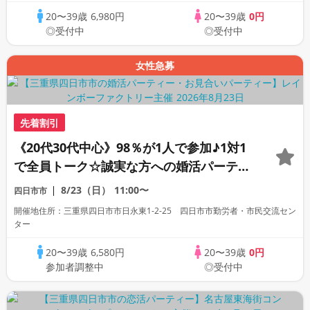
20〜39歳
6,980円
20〜39歳
0円
◎受付中
◎受付中
女性急募
先着割引
《20代30代中心》98％が1人で参加♪1対1
で全員トーク☆誠実な方への婚活パーティ
ー
8/23（日）
11:00〜
四日市市
開催地住所：三重県四日市市日永東1-2-25 四日市市勤労者・市民交流セン
ター
20〜39歳
6,580円
20〜39歳
0円
参加者調整中
◎受付中