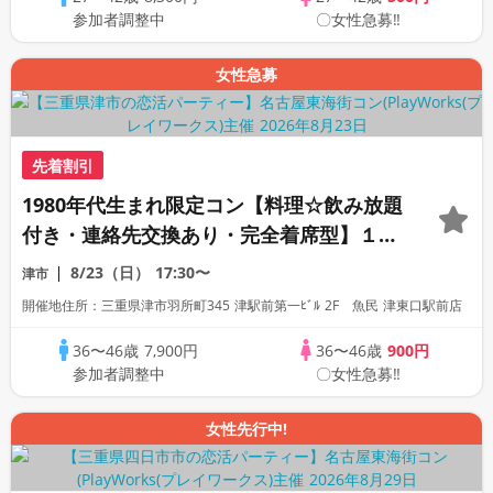
参加者調整中
〇女性急募‼
女性急募
先着割引
1980年代生まれ限定コン【料理☆飲み放題
付き・連絡先交換あり・完全着席型】１名
参加多数・初参加も大歓迎☆
8/23（日）
17:30〜
津市
開催地住所：三重県津市羽所町345 津駅前第一ﾋﾞﾙ 2F 魚民 津東口駅前店
36〜46歳
7,900円
36〜46歳
900円
参加者調整中
〇女性急募‼
女性先行中!