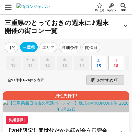
検索
気になる
ログイン
三重県のとっておきの週末に♪週末
開催の街コン一覧
エリア
詳細条件
開催日
目的
三重県
月
火・祝
水
木
金
土
日
10
11
12
13
14
15
16
全
97
件中
1-24
件を表示
男性先行中!
先着割引
【20代限定】同世代だから話が合う♡完全