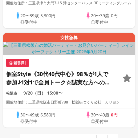
開催地住所：三重県津市大門7-15 津センターパレス 3Fミーティングルーム
20〜39歳
5,300円
20〜39歳
0円
◎受付中
◎受付中
女性急募
先着割引
個室Style《30代40代中心》98％が1人で
参加♪1対1で全員トーク☆誠実な方への婚
活パーティー
9/20（日）
15:00〜
松阪市
開催地住所：三重県松阪市日野町788 松阪街づくり公社 カリヨン
30〜49歳
6,580円
30〜49歳
0円
◎受付中
◎受付中