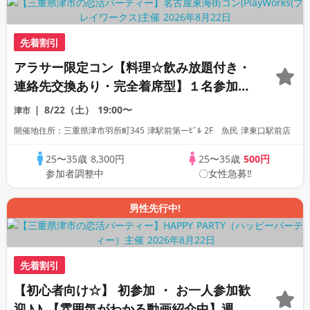
先着割引
アラサー限定コン【料理☆飲み放題付き・
連絡先交換あり・完全着席型】１名参加多
数・初参加も大歓迎☆プレイワークス主催
8/22（土）
19:00〜
津市
☆
開催地住所：三重県津市羽所町345 津駅前第一ﾋﾞﾙ 2F 魚民 津東口駅前店
25〜35歳
8,300円
25〜35歳
500円
参加者調整中
〇女性急募‼
男性先行中!
先着割引
【初心者向け☆】 初参加 ・ お一人参加歓
迎♪♪ 【雰囲気がわかる動画紹介中】週末