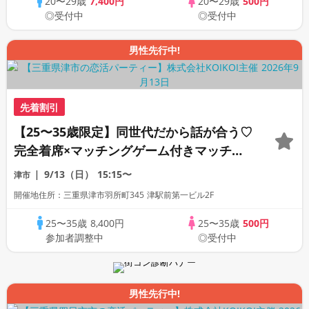
20〜29歳
7,400円
20〜29歳
500円
◎受付中
◎受付中
男性先行中!
先着割引
【25〜35歳限定】同世代だから話が合う♡
完全着席×マッチングゲーム付きマッチン
グコン
9/13（日）
15:15〜
津市
開催地住所：三重県津市羽所町345 津駅前第一ビル2F
25〜35歳
8,400円
25〜35歳
500円
参加者調整中
◎受付中
男性先行中!