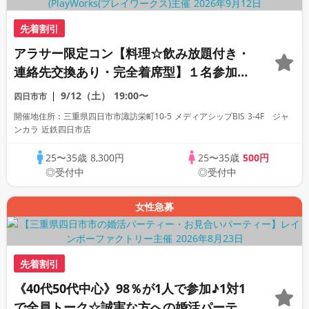
先着割引
アラサー限定コン【料理☆飲み放題付き・
連絡先交換あり・完全着席型】１名参加多
数・初参加も大歓迎☆プレイワークス主催
9/12（土）
19:00〜
四日市市
☆
開催地住所：三重県四日市市諏訪栄町10-5 メディアシップBIS 3-4F ジャ
ンカラ 近鉄四日市店
25〜35歳
8,300円
25〜35歳
500円
◎受付中
◎受付中
女性急募
先着割引
《40代50代中心》98％が1人で参加♪1対1
で全員トーク☆誠実な方への婚活パーティ