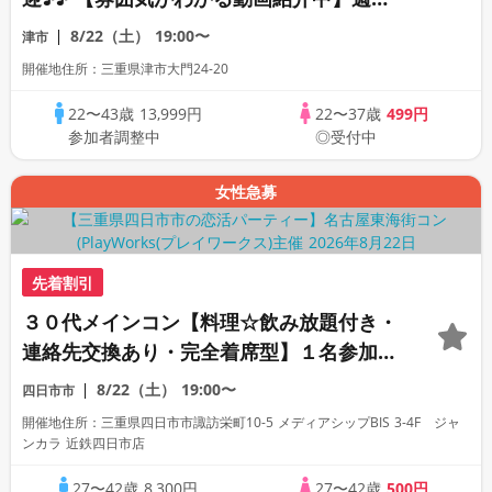
プレミアム街コン
8/22（土）
19:00〜
津市
開催地住所：三重県津市大門24-20
22〜43歳
13,999円
22〜37歳
499円
参加者調整中
◎受付中
女性急募
先着割引
３０代メインコン【料理☆飲み放題付き・
連絡先交換あり・完全着席型】１名参加多
数・初参加も大歓迎☆
8/22（土）
19:00〜
四日市市
開催地住所：三重県四日市市諏訪栄町10-5 メディアシップBIS 3-4F ジャ
ンカラ 近鉄四日市店
27〜42歳
8,300円
27〜42歳
500円