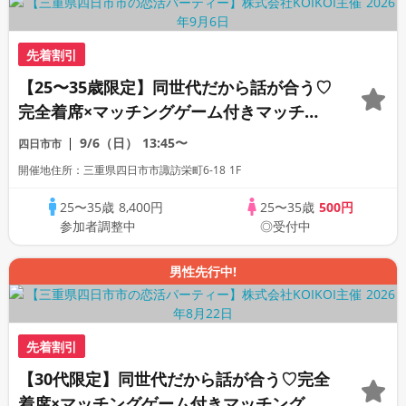
先着割引
【25〜35歳限定】同世代だから話が合う♡
完全着席×マッチングゲーム付きマッチン
グコン
9/6（日）
13:45〜
四日市市
開催地住所：三重県四日市市諏訪栄町6-18 1F
25〜35歳
8,400円
25〜35歳
500円
参加者調整中
◎受付中
男性先行中!
先着割引
【30代限定】同世代だから話が合う♡完全
着席×マッチングゲーム付きマッチングコ