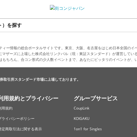
ト）を探す
ティー情報の総合ポータルサイトです。東京、大阪、名古屋をはじめ日本全国のイ
4月にマザーズに上場した株式会社リンクバル（現：東証スタンダード）が運営してい
はもちろん、合コン形式の少人数イベントまで、あなたにピッタリのイベントが、
券取引所スタンダード市場に上場しております。
利用規約とプライバシー
グループサービス
利用規約
CoupLink
プライバシーポリシー
KOIGAKU
特定商取引法に関する表示
1on1 for Singles