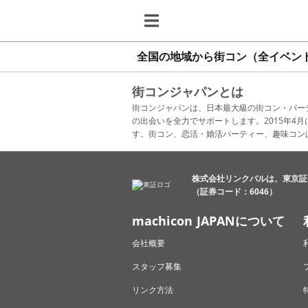
全国の地域から街コン（全イベン
街コンジャパンとは
街コンジャパンは、日本最大級の街コン・パー
の出会いを全力でサポートします。2015年
す。街コン、恋活・婚活パーティー、趣味コン
株式会社リンクバルは、東京証
（証券コード：6046）
machicon JAPANについて
会社概要
スタッフ募集
リンク方法