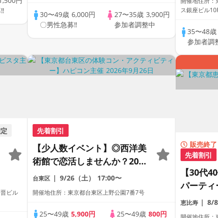
1,500円
開催地住所：東
‼
ス銀座ビル10
30〜49歳
6,000円
27〜35歳
3,900円
〇男性急募‼
参加者調整中
35〜48
参加者調
確定
先着割引
販売終了
【少人数イベント】◎西洋美
先着割引
術館で恋活しませんか？20代
【30代
後半〜40代後半◎☆別途入館
9/26（土）
17:00〜
台東区
パーティ
料500円
中晋ビル
開催地住所：東京都台東区上野公園7番7号
加も大歓
8/
恵比寿
バー貸切
25〜49歳
5,900円
25〜49歳
800円
開催地住所：東