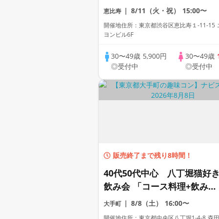
定企画｜マリエル
8/11（火・祝）
15:00〜
恵比寿
開催地住所：東京都渋谷区恵比寿１‐11‐15
ヨンビル6F
30〜49歳
5,900円
30〜49歳
◎受付中
◎受付中
販売終了まで残り8時間！
40代50代中心 八丁堀猫好
飲み会 「コース料理+飲み放
題」
8/8（土）
16:00〜
大手町
開催地住所：東京都中央区八丁堀1-4-8 森