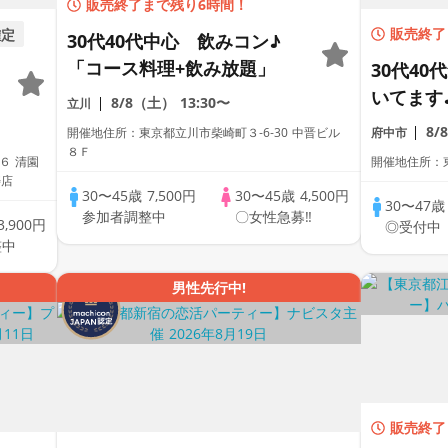
販売終了まで残り6時間！
確定
販売終了
30代40代中心 飲みコン♪
「コース料理+飲み放題」
30代4
いてます
8/8（土）
13:30〜
立川
ー♡グル
8/
開催地住所：東京都立川市柴崎町３‐6‐30 中晋ビル
府中市
近づくか
８Ｆ
６ 清園
開催地住所：
寿店
30〜45歳
7,500円
30〜45歳
4,500円
30〜47
参加者調整中
〇女性急募‼
3,900円
◎受付中
整中
男性先行中!
販売終了