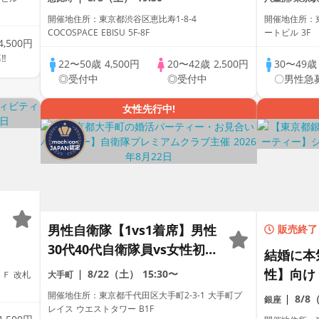
代込♪ 20代・30代・40代～年
開催地住所：東京都渋谷区恵比寿1-8-4
開催地住所：東
令関係無し ◆ 男女関係無く
COCOSPACE EBISU 5F-8F
ートビル 3F
4,500円
楽しめる ☆ 1人参加限定 ☆
‼
22〜50歳
4,500円
20〜42歳
2,500円
30〜49
初めて参加多数 ◆
◎受付中
◎受付中
〇男性急
女性先行中!
ノ
男性自衛隊【1vs1着席】男性
販売終了
30代40代自衛隊員vs女性初参
結婚に本
加中心@結婚を意識した出会
性】向け
8/22（土）
15:30〜
Ｆ 改札
大手町
い♡カジュアル婚活《1人参
男性との
開催地住所：東京都千代田区大手町2-3-1 大手町プ
8/8
銀座
加中心》
レイス ウエストタワー B1F