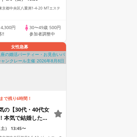
京都中央区八重洲1-4-20 MTエステ
歳
4,300円
30〜49歳
500円
募‼
参加者調整中
女性急募
まで残り6時間！
気の【30代・40代女
！本気で結婚したい
出会いがあります
（土）
13:45〜