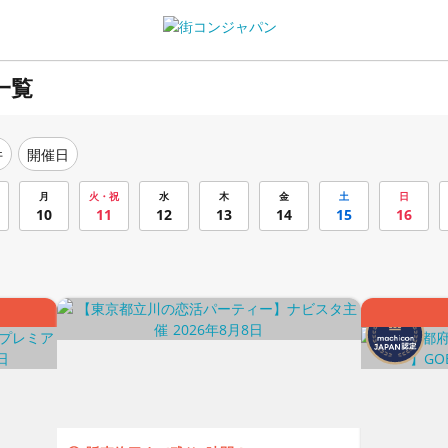
一覧
件
開催日
月
火・祝
水
木
金
土
日
10
11
12
13
14
15
16