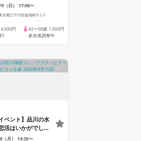
8/9（日）
17:00〜
京都江戸川区臨海町6-2-3
歳
4,500円
42〜58歳
1,500円
募‼
参加者調整中
イベント】品川の水
恋活はいかがでしょ
0代後半〜40代後半＊
10（月）
14:30〜