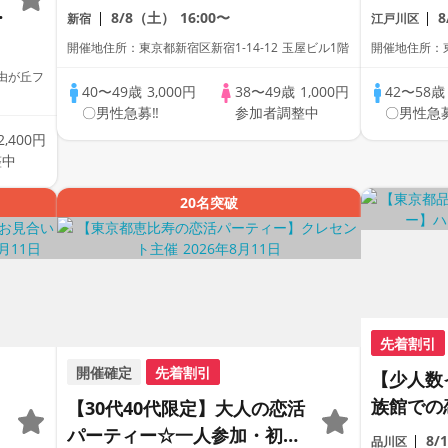
を大切にしたい- 40代中心婚
8/8（土）
16:00〜
新宿
江戸川区
活パーティー
開催地住所：東京都新宿区新宿1-14-12 玉屋ビル1階
開催地住所：東
自由が丘フ
40〜49歳
3,000円
38〜49歳
1,000円
42〜58
〇男性急募‼
参加者調整中
〇男性急
2,400円
整中
20名突破
先着割引
開催確定
先着割引
【少人数
族館での
【30代40代限定】大人の恋活
うか＊2
パーティー☆一人参加・初参
8/
品川区