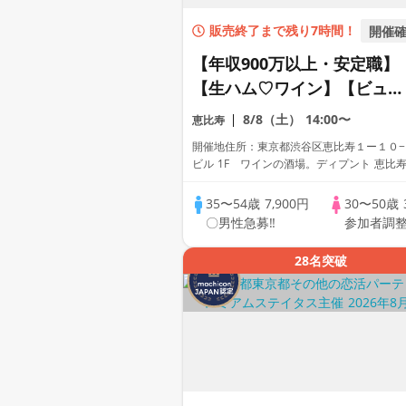
販売終了まで残り7時間！
開催
【年収900万以上・安定職】
【生ハム♡ワイン】【ビュッ
フェ♡フリードリンク】【30
8/8（土）
14:00〜
恵比寿
代40代中心】【資格証100%
開催地住所：東京都渋谷区恵比寿１ー１０−
確認保証】
ビル 1F ワインの酒場。ディプント 恵比
35〜54歳
7,900円
30〜50歳
〇男性急募‼
参加者調
28名突破