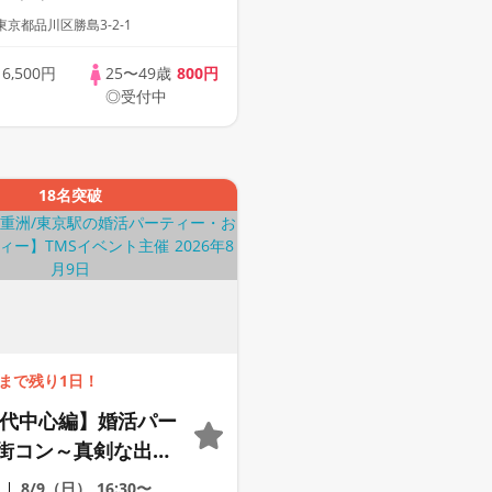
1350円
京都品川区勝島3-2-1
歳
6,500円
25〜49歳
800円
◎受付中
18名突破
まで残り1日！
40代中心編】婚活パー
街コン～真剣な出会
8/9（日）
16:30〜