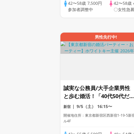
42〜58歳
7,500円
42〜58歳
参加者調整中
〇女性急募
男性先行中!
誠実な公務員/大手企業男性
と歩む婚活！「40代50代だ
の特別な出会い★スイーツ＆
9/5（土）
16:15〜
新宿
ハーブティー付き」個室スタ
開催地住所：東京都新宿区西新宿1-19-5新
イル/White Key AI
ル4F
Matching/マッチングあり