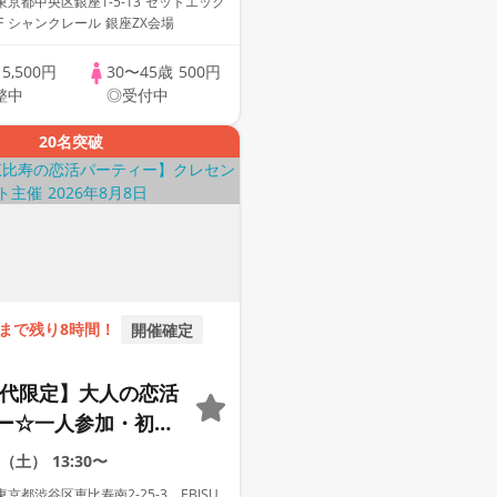
京都中央区銀座1-5-13 ゼットエック
F シャンクレール 銀座ZX会場
歳
5,500円
30〜45歳
500円
整中
◎受付中
20名突破
まで残り8時間！
開催確定
40代限定】大人の恋活
ー☆一人参加・初参
迎☆人気ダイニング
8（土）
13:30〜
！飲み放題＆料理付
京都渋谷区恵比寿南2-25-3 EBISU