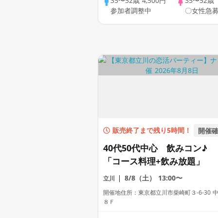
35〜52歳
4,500円
35〜52歳
参加者調整中
〇女性急募
販売終了まで残り5時間！
開催
40代50代中心 飲みコン♪
「コース料理+飲み放題」
8/8（土）
13:00〜
立川
開催地住所：東京都立川市柴崎町３‐6‐30 
８Ｆ