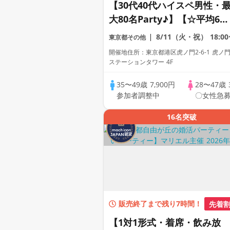
【30代40代ハイスペ男性・
大80名Party♪】【☆平均60
名以上参加☆】【デザート付
8/11（火・祝）
18:0
東京都その他
きビュッフェ】【資格証
開催地住所：東京都港区虎ノ門2-6-1 虎ノ
100%確認】【累計110万人
ステーションタワー 4F
破！】プレミアムステイタス
35〜49歳
7,900円
28〜47歳
参加者調整中
〇女性急募
16名突破
販売終了まで残り7時間！
先着
【1対1形式・着席・飲み放