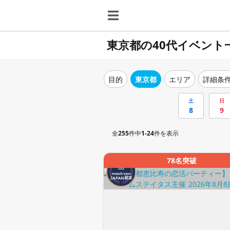
東京都の40代イベント
目的
東京都
エリア
詳細条
土
日
8
9
全
255
件中
1-24
件を表示
78名突破