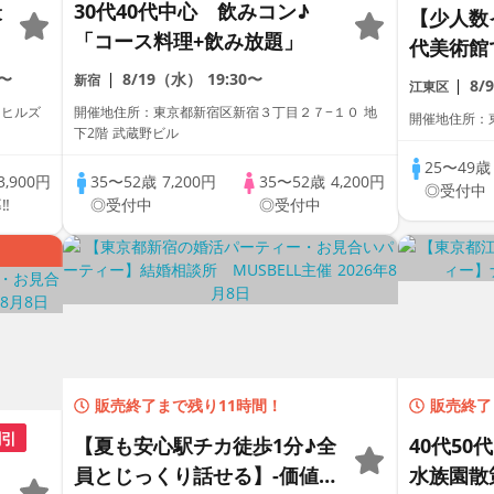
最
30代40代中心 飲みコン♪
【少人数
「コース料理+飲み放題」
代美術館
40代後半
0〜
8/19（水）
19:30〜
新宿
8/
江東区
門ヒルズ
開催地住所：東京都新宿区新宿３丁目２７−１０ 地
開催地住所：東
突
下2階 武蔵野ビル
25〜49
3,900円
35〜52歳
7,200円
35〜52歳
4,200円
◎受付中
‼
◎受付中
◎受付中
販売終了まで残り11時間！
販売終了
割引
【夏も安心駅チカ徒歩1分♪全
40代50
員とじっくり話せる】-価値観
水族園散