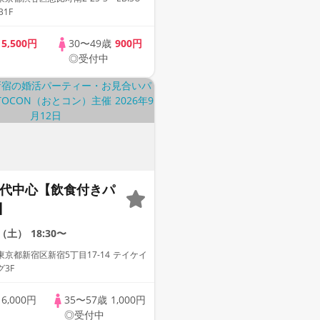
NA BLDG B1F
歳
5,500円
30〜49歳
900円
◎受付中
50代中心【飲食付きパ
】
2（土）
18:30〜
京都新宿区新宿5丁目17-14 テイケイ
3F
歳
6,000円
35〜57歳
1,000円
◎受付中