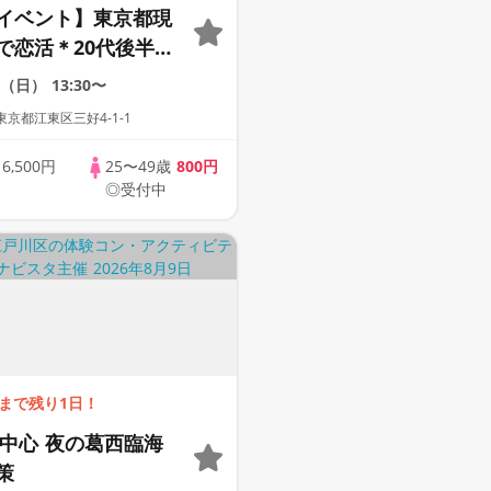
イベント】東京都現
で恋活＊20代後半〜
＊別途入館料500円
9（日）
13:30〜
京都江東区三好4-1-1
歳
6,500円
25〜49歳
800円
◎受付中
まで残り1日！
代中心 夜の葛西臨海
策