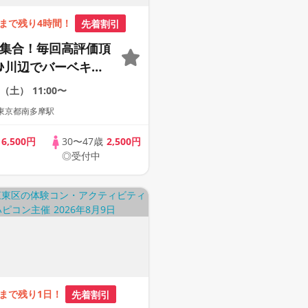
まで残り4時間！
先着割引
0代集合！毎回高評価頂
♪川辺でバーベキュ
ープトークで距離が
8（土）
11:00〜
も
東京都南多摩駅
歳
6,500円
30〜47歳
2,500円
◎受付中
まで残り1日！
先着割引