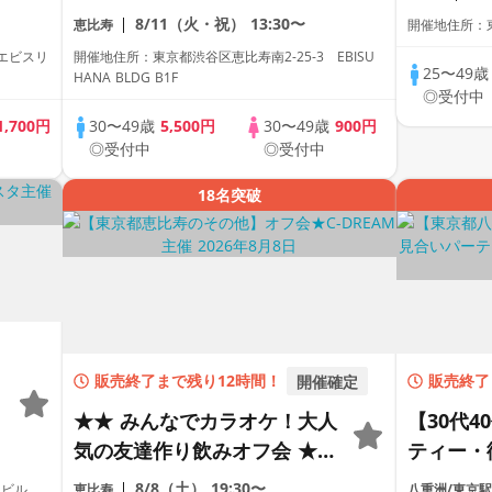
別途入館料
加も大歓迎☆人気ダイニング
8/11（火・祝）
13:30〜
恵比寿
開催地住所：東
バー貸切！飲み放題＆料理付
 エビスリ
開催地住所：東京都渋谷区恵比寿南2-25-3 EBISU
き！
25〜49
HANA BLDG B1F
◎受付中
1,700円
30〜49歳
5,500円
30〜49歳
900円
◎受付中
◎受付中
18名突破
販売終了まで残り12時間！
開催確定
販売終了
き
★★ みんなでカラオケ！大人
【30代
気の友達作り飲みオフ会 ★★
ティー・
３時間・お酒飲み放題+部屋
い～
8/8（土）
19:30〜
田ビル
恵比寿
八重洲/東京駅