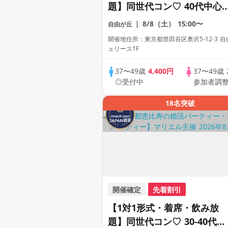
題】同世代コン♡ 40代中心
企画｜マリエル
8/8（土）
15:00〜
自由が丘
開催地住所：東京都世田谷区奥沢5-12-3 
ェリース1F
37〜49歳
4,400円
37〜49歳
◎受付中
参加者調
18名突破
開催確定
先着割引
【1対1形式・着席・飲み放
題】同世代コン♡ 30-40代限