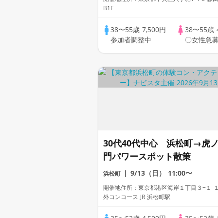
B1F
38〜55歳
7,500円
38〜55歳
参加者調整中
〇女性急募
30代40代中心 浜松町→虎
門パワースポット散策
9/13（日）
11:00〜
浜松町
開催地住所：東京都港区海岸１丁目３−１ １
外コンコース JR 浜松町駅