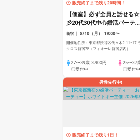
販売終了まで残り20時間！
【個室】必ず全員と話せる☆
彡20代30代中心婚活パーテ
ー～真剣な出会い～
8/10（月）
19:00〜
新宿
開催地住所：東京都渋谷区代々木2-11ｰ17 
クロス新宿7F（フィオーレ新宿店内）
27〜39歳
3,900円
25〜37
◎受付中
◎受付
男性先行中!
販売終了まで残り1日！