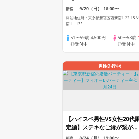
9/20（日）
16:00〜
新宿
開催地住所：東京都新宿区西新宿1-22-15 V
宿Ⅲ 13F
51〜59歳
4,500円
50〜58歳
◎受付中
◎受付中
男性先行中!
【ハイスペ男性VS女性20代
定編】ステキなご縁が繋がる
【個室】婚活パーティー～真
8/24（月）
19:00〜
新宿