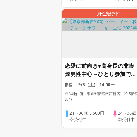
男性先行中!
恋愛に前向き♥高身長の非喫
煙男性中心～ひとり参加でも
安心｜同世代限定の出会い～
9/5（土）
14:00〜
新宿
個室スタイル/White Key AI
開催地住所：東京都新宿区西新宿1-19-5新
Matching/マッチングあり
ル4F
24〜36歳
5,500円
24〜36
◎受付中
◎受付中