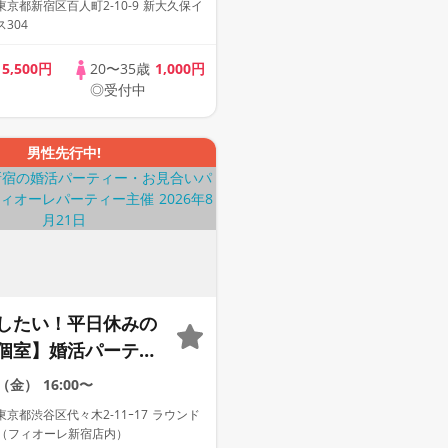
京都新宿区百人町2-10-9 新大久保イ
304
歳
5,500円
20〜35歳
1,000円
◎受付中
男性先行中!
したい！平日休みの
個室】婚活パーティ
な出会い～
1（金）
16:00〜
京都渋谷区代々木2-11ｰ17 ラウンド
F（フィオーレ新宿店内）