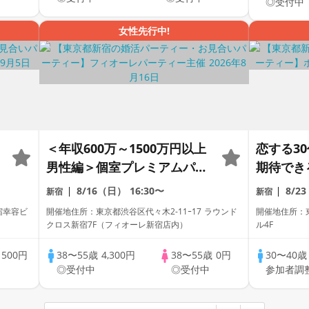
◎受付中
女性先行中!
＜年収600万～1500万円以上
恋する3
男性編＞個室プレミアムパー
期待でき
ティー～真剣な出会い～
向・誠実
8/16（日）
16:30〜
8/2
新宿
新宿
スイーツ
宿幸容ビ
開催地住所：東京都渋谷区代々木2-11ｰ17 ラウンド
開催地住所：東
ル/White
クロス新宿7F（フィオーレ新宿店内）
ル4F
マッチン
歳
500円
38〜55歳
4,300円
38〜55歳
0円
30〜40
◎受付中
◎受付中
参加者調