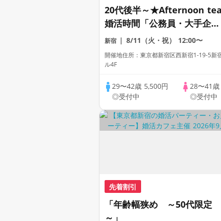
20代後半～★Afternoon te
婚活時間「公務員・大手企
業・専門職などにお勤めの男
8/11（火・祝）
12:00〜
新宿
性」個室スタイル/White
開催地住所：東京都新宿区西新宿1-19-5新
Key AI Matching/マッチン
ル4F
グあり
29〜42歳
5,500円
28〜41
◎受付中
◎受付中
先着割引
「年齢幅狭め ～50代限定
～」