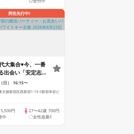
◎受付中
男性先行中!
0代大集合♥今、一番
る出会い「安定志
な男性との出会い！
3（日）
16:15〜
付き」個室スタイ
京都新宿区西新宿1-19-5新宿幸容ビ
 Key AI Matching/
グあり
歳
5,500円
27〜42歳
700円
整中
〇女性急募‼