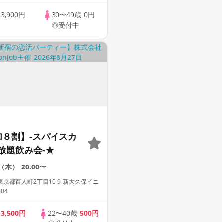
歳
3,900円
30〜49歳
0円
◎受付中
加８割】-スパイスカ
放題飲み会-★
7（木）
20:00〜
京都百人町2丁目10-9 新大久保イニ
04
歳
3,500円
22〜40歳
500円