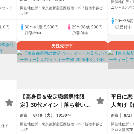
開催地住所：東
褒美”スイーツ婚活個室スタ
ニシャルハウス
ラウンド
開催地住所：東京都新宿区西新宿1-19-5新宿幸容ビ
イル/White Key AI
ル4F
Matching/マッチングあり
20〜35
歳
0円
30〜41歳
5,500円
29〜38歳
500円
◎受付中
中
◎受付中
◎受付中
男性先行中!
【高身長＆安定職業男性限
平日に恋
定】30代メイン｜落ち着いた
人向け【
個室1on1スイーツ婚活個室
ー～真剣
8/18（火）
19:30〜
8/2
新宿
新宿
スタイル/White Key AI
開催地住所：東京都新宿区西新宿1-19-5新宿幸容ビ
開催地住所：東
久保イニ
Matching/マッチングあり
ル4F
クロス新宿7