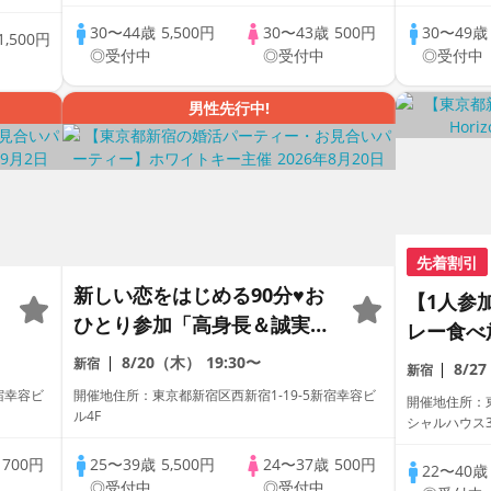
30〜44歳
5,500円
30〜43歳
500円
30〜49
1,500円
◎受付中
◎受付中
◎受付中
男性先行中!
先着割引
新しい恋をはじめる90分♥お
【1人参
ひとり参加「高身長＆誠実男
レー食べ
プ
性★スイーツビュッフェ付」
8/20（木）
19:30〜
新宿
8/2
新宿
個室スタイル/White Key AI
宿幸容ビ
開催地住所：東京都新宿区西新宿1-19-5新宿幸容ビ
開催地住所：東
Matching/マッチングあり
ル4F
シャルハウス3
歳
700円
25〜39歳
5,500円
24〜37歳
500円
22〜40
◎受付中
◎受付中