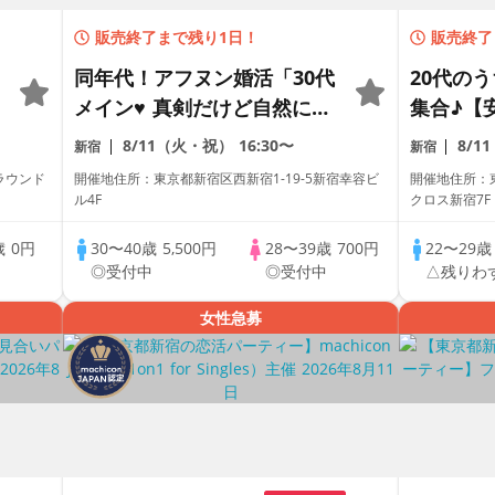
販売終了まで残り1日！
販売終了
同年代！アフヌン婚活「30代
20代の
メイン♥ 真剣だけど自然に出
集合♪【
会う」個室スタイル/White
性20代
8/11（火・祝）
16:30〜
8/1
新宿
新宿
Key AI Matching/マッチン
ティー～
ラウンド
開催地住所：東京都新宿区西新宿1-19-5新宿幸容ビ
開催地住所：東
グあり
ル4F
クロス新宿7
歳
0円
30〜40歳
5,500円
28〜39歳
700円
22〜29
中
◎受付中
◎受付中
△残りわ
女性急募