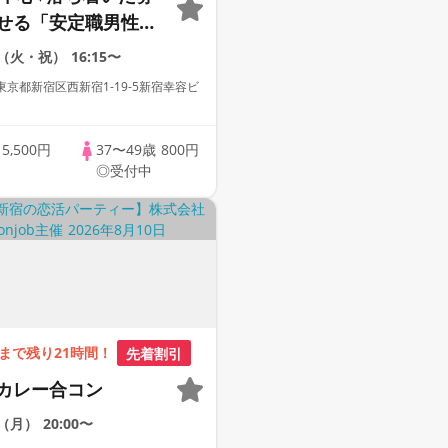
せる「安定職男性と
★ワイン＆スイーツ
1（火・祝）
16:15〜
スタイル/White
京都新宿区西新宿1-19-5新宿幸容ビ
 Matching/マッチン
歳
5,500円
37〜49歳
800円
◎受付中
まで残り21時間！
先着割引
カレー合コン
0（月）
20:00〜