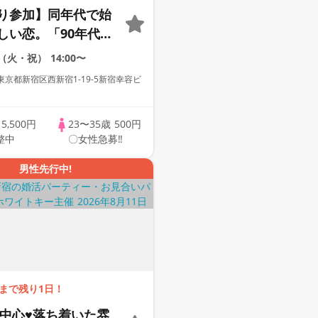
り参加】同年代で始
しい恋。「90年代集
ヌン婚活」個室スタ
1（火・祝）
14:00〜
e Key AI
京都新宿区西新宿1-19-5新宿幸容ビ
ing/マッチングあり
歳
5,500円
23〜35歳
500円
整中
〇女性急募‼
男性先行中!
まで残り1日！
代中心♥落ち着いた雰