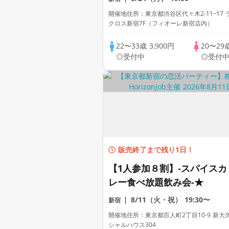
剣な出会い～
開催地住所：東京都渋谷区代々木2-11ｰ17 
クロス新宿7F（フィオーレ新宿店内）
22〜33歳
3,900円
20〜29
◎受付中
◎受付
販売終了まで残り1日！
【1人参加８割】-スパイスカ
レー食べ放題飲み会-★
8/11（火・祝）
19:30〜
新宿
開催地住所：東京都百人町2丁目10-9 新大
シャルハウス304