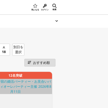
検索
気になる
ログイン
別日を
火
18
選択
12名突破