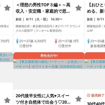
a
＜理想の男性TOP３編＞～高
【おひと
収入・安定職・家庭的で思い
める、新
やりのある男性～【個室】婚
合♥アフ
8/11（火・祝）
16:30〜
8/1
新宿
新宿
活パーティー～真剣な出会い
イル/Whit
宿幸容ビ
開催地住所：東京都渋谷区代々木2-11ｰ17 ラウンド
開催地住所：東
～
Match
クロス新宿7F（フィオーレ新宿店内）
ル4F
歳
700円
25〜37歳
4,300円
25〜37歳
0円
23〜35
◎受付中
◎受付中
参加者調
男性先行中!
20代後半女性に人気♥スイー
販売終了
ツ付き自然体で出会う♡20代
30代40