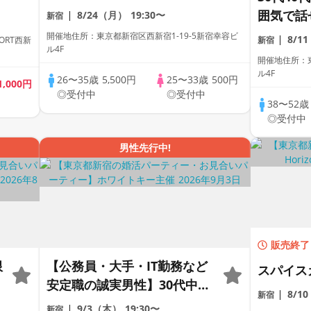
後半メイン｜同世代マッチン
囲気で話
8/24（月）
19:30〜
新宿
グ個室スタイル/White Key
の出会い
開催地住所：東京都新宿区西新宿1-19-5新宿幸容ビ
8/1
ORT西新
新宿
AI Matching/マッチングあ
ル4F
付き」個室
開催地住所：東
り
Key AI
ル4F
26〜35歳
5,500円
25〜33歳
500円
1,000円
グあり
◎受付中
◎受付中
38〜52
◎受付中
男性先行中!
販売終了
限
【公務員・大手・IT勤務など
スパイス
安定職の誠実男性】30代中心
8/1
新宿
｜個室でゆったり“大人のご
9/3（木）
19:30〜
新宿