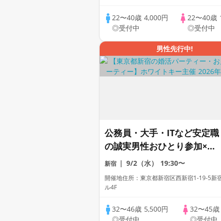
22〜40歳
4,000円
22〜40歳
◎受付中
◎受付中
男性先行中!
公務員・大手・ITなど安定職
の誠実男性おひとり参加×同
年代｜落ち着いた雰囲気の 
9/2（水）
19:30〜
新宿
レミアムBAR個室スタイ
開催地住所：東京都新宿区西新宿1-19-5新
ル/WhiteKey AI Matching
ル4F
／マッチングあり
32〜46歳
5,500円
32〜45
◎受付中
◎受付中