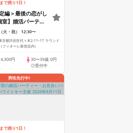
まで残り1日！
限定編＞最後の恋がし
個室】婚活パーティ
な出会い～
1（火・祝）
12:30〜
京都渋谷区代々木2-11ｰ17 ラウンド
F（フィオーレ新宿店内）
歳
4,300円
30〜39歳
0円
◎受付中
男性先行中!
まで残り1日！