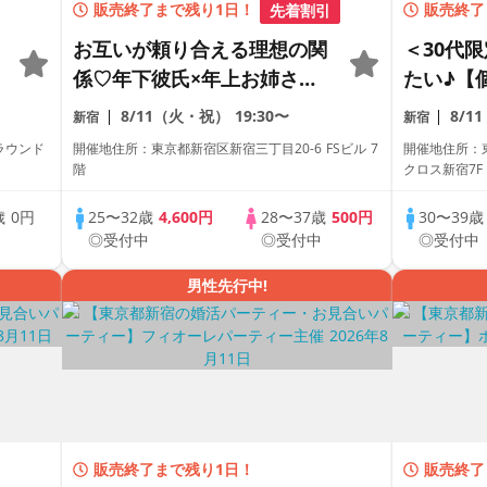
販売終了まで残り1日！
先着割引
販売終了
お互いが頼り合える理想の関
＜30代
ィ
係♡年下彼氏×年上お姉さん
たい♪【
彼女の逆年の差恋活パーティ
ー～真剣
8/11（火・祝）
19:30〜
8/1
新宿
新宿
ー《全席半個室の上質な1対1
ラウンド
開催地住所：東京都新宿区新宿三丁目20-6 FSビル 7
開催地住所：東
相席専用会場》《machicon
階
クロス新宿7
JAPAN主催》《ドリンク飲み
歳
0円
25〜32歳
4,600円
28〜37歳
500円
30〜39
放題付き》
中
◎受付中
◎受付中
◎受付中
男性先行中!
販売終了まで残り1日！
販売終了