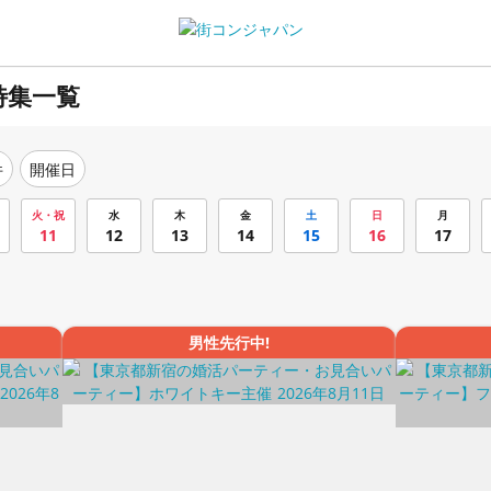
特集一覧
件
開催日
火・祝
水
木
金
土
日
月
11
12
13
14
15
16
17
男性先行中!