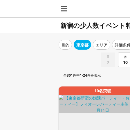
新宿の少人数イベント
目的
東京都
エリア
詳細条
日
月
9
10
全
301
件中
1-24
件を表示
10名突破