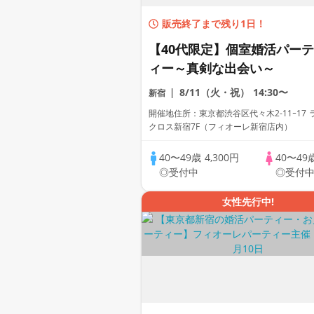
販売終了まで残り1日！
【40代限定】個室婚活パーテ
ィー～真剣な出会い～
8/11（火・祝）
14:30〜
新宿
開催地住所：東京都渋谷区代々木2-11ｰ17 
クロス新宿7F（フィオーレ新宿店内）
40〜49歳
4,300円
40〜49
◎受付中
◎受付
女性先行中!