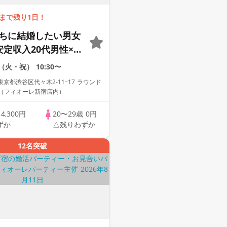
まで残り1日！
うちに結婚したい男女
安定収入20代男性×女
限定編】個室婚活パー
1（火・祝）
10:30〜
真剣な出会い～
京都渋谷区代々木2-11ｰ17 ラウンド
F（フィオーレ新宿店内）
歳
4,300円
20〜29歳
0円
ずか
△残りわずか
12名突破