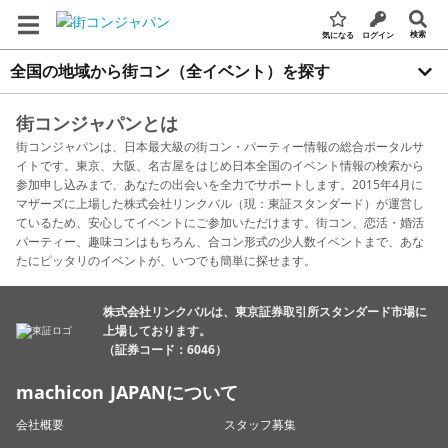
検索
気になる
ログイン
全国の地域から街コン（全イベント）を探す
街コンジャパンとは
街コンジャパンは、日本最大級の街コン・パーティー情報の総合ポータルサ
イトです。東京、大阪、名古屋をはじめ日本全国のイベント情報の検索から
参加申し込みまで、あなたの出会いを全力でサポートします。2015年4月に
マザーズに上場した株式会社リンクバル（現：東証スタンダード）が運営し
ているため、安心してイベントにご参加いただけます。街コン、恋活・婚活
パーティー、趣味コンはもちろん、合コン形式の少人数イベントまで、あな
たにピッタリのイベントが、いつでも簡単に探せます。
株式会社リンクバルは、東京証券取引所スタンダード市場に
上場しております。
（証券コード：6046）
machicon JAPANについて
会社概要
スタッフ募集