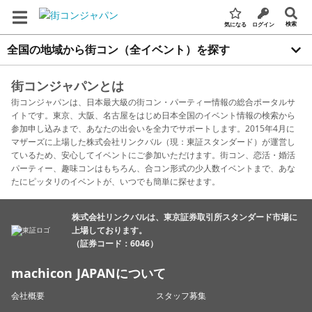
検索
気になる
ログイン
全国の地域から街コン（全イベント）を探す
街コンジャパンとは
街コンジャパンは、日本最大級の街コン・パーティー情報の総合ポータルサ
イトです。東京、大阪、名古屋をはじめ日本全国のイベント情報の検索から
参加申し込みまで、あなたの出会いを全力でサポートします。2015年4月に
マザーズに上場した株式会社リンクバル（現：東証スタンダード）が運営し
ているため、安心してイベントにご参加いただけます。街コン、恋活・婚活
パーティー、趣味コンはもちろん、合コン形式の少人数イベントまで、あな
たにピッタリのイベントが、いつでも簡単に探せます。
株式会社リンクバルは、東京証券取引所スタンダード市場に
上場しております。
（証券コード：6046）
machicon JAPANについて
会社概要
スタッフ募集