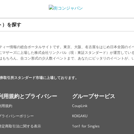
ト）を探す
ティー情報の総合ポータルサイトです。東京、大阪、名古屋をはじめ日本全国のイ
4月にマザーズに上場した株式会社リンクバル（現：東証スタンダード）が運営してい
はもちろん、合コン形式の少人数イベントまで、あなたにピッタリのイベントが、
券取引所スタンダード市場に上場しております。
利用規約とプライバシー
グループサービス
利用規約
CoupLink
プライバシーポリシー
KOIGAKU
特定商取引法に関する表示
1on1 for Singles