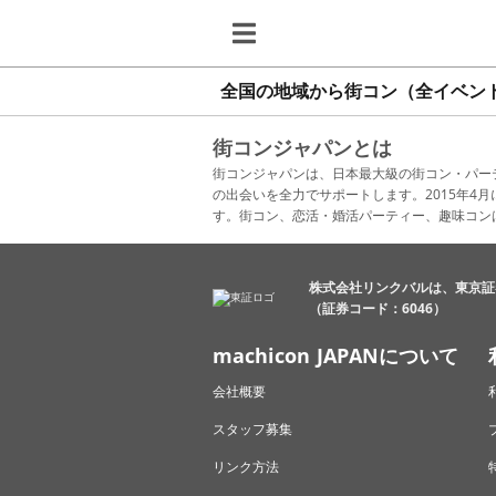
全国の地域から街コン（全イベン
街コンジャパンとは
街コンジャパンは、日本最大級の街コン・パー
の出会いを全力でサポートします。2015年
す。街コン、恋活・婚活パーティー、趣味コン
株式会社リンクバルは、東京証
（証券コード：6046）
machicon JAPANについて
会社概要
スタッフ募集
リンク方法