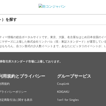
ト）を探す
ティー情報の総合ポータルサイトです。東京、大阪、名古屋をはじめ日本全国のイ
4月にマザーズに上場した株式会社リンクバル（現：東証スタンダード）が運営してい
はもちろん、合コン形式の少人数イベントまで、あなたにピッタリのイベントが、
券取引所スタンダード市場に上場しております。
利用規約とプライバシー
グループサービス
利用規約
CoupLink
プライバシーポリシー
KOIGAKU
特定商取引法に関する表示
1on1 for Singles