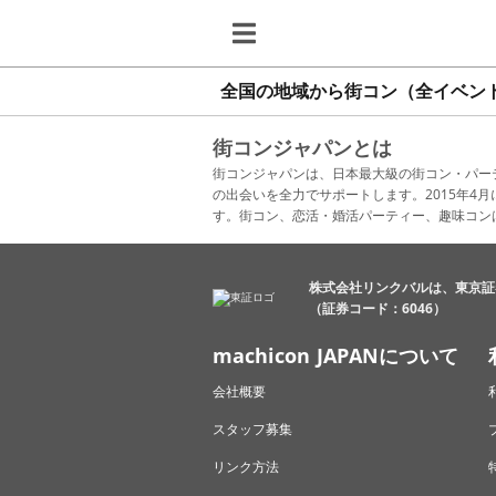
全国の地域から街コン（全イベン
街コンジャパンとは
街コンジャパンは、日本最大級の街コン・パー
の出会いを全力でサポートします。2015年
す。街コン、恋活・婚活パーティー、趣味コン
株式会社リンクバルは、東京証
（証券コード：6046）
machicon JAPANについて
会社概要
スタッフ募集
リンク方法