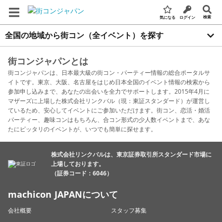
検索
気になる
ログイン
全国の地域から街コン（全イベント）を探す
街コンジャパンとは
街コンジャパンは、日本最大級の街コン・パーティー情報の総合ポータルサ
イトです。東京、大阪、名古屋をはじめ日本全国のイベント情報の検索から
参加申し込みまで、あなたの出会いを全力でサポートします。2015年4月に
マザーズに上場した株式会社リンクバル（現：東証スタンダード）が運営し
ているため、安心してイベントにご参加いただけます。街コン、恋活・婚活
パーティー、趣味コンはもちろん、合コン形式の少人数イベントまで、あな
たにピッタリのイベントが、いつでも簡単に探せます。
株式会社リンクバルは、東京証券取引所スタンダード市場に
上場しております。
（証券コード：6046）
machicon JAPANについて
会社概要
スタッフ募集