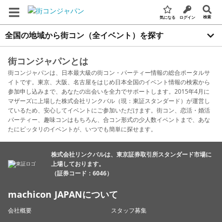
検索
気になる
ログイン
全国の地域から街コン（全イベント）を探す
街コンジャパンとは
街コンジャパンは、日本最大級の街コン・パーティー情報の総合ポータルサ
イトです。東京、大阪、名古屋をはじめ日本全国のイベント情報の検索から
参加申し込みまで、あなたの出会いを全力でサポートします。2015年4月に
マザーズに上場した株式会社リンクバル（現：東証スタンダード）が運営し
ているため、安心してイベントにご参加いただけます。街コン、恋活・婚活
パーティー、趣味コンはもちろん、合コン形式の少人数イベントまで、あな
たにピッタリのイベントが、いつでも簡単に探せます。
株式会社リンクバルは、東京証券取引所スタンダード市場に
上場しております。
（証券コード：6046）
machicon JAPANについて
会社概要
スタッフ募集