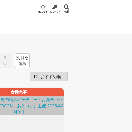
検索
気になる
ログイン
別日を
月
17
選択
女性急募