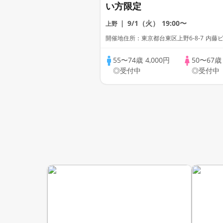
い方限定
9/1（火）
19:00〜
上野
開催地住所：東京都台東区上野6-8-7 内藤ビ
55〜74歳
4,000円
50〜67
◎受付中
◎受付中