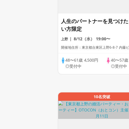
人生のパートナーを見つけた
い方限定
8/12（水）
19:00〜
上野
開催地住所：東京都台東区上野6-8-7 内藤ビ
48〜61歳
4,500円
40〜57
◎受付中
◎受付中
10名突破