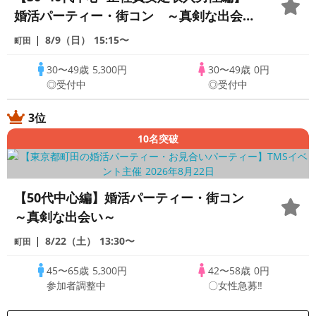
婚活パーティー・街コン ～真剣な出会い
～
8/9（日）
15:15〜
町田
30〜49歳
5,300円
30〜49歳
0円
◎受付中
◎受付中
3位
10名突破
【50代中心編】婚活パーティー・街コン
～真剣な出会い～
8/22（土）
13:30〜
町田
45〜65歳
5,300円
42〜58歳
0円
参加者調整中
〇女性急募‼