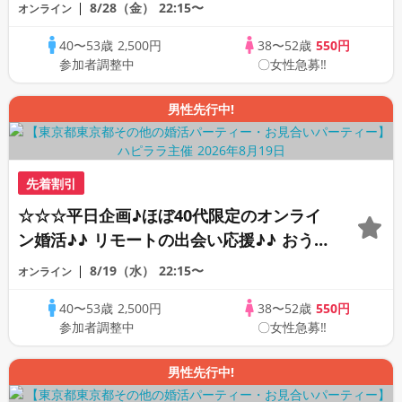
ちで乾杯しませんか♪♪ ☆全国の方が対象
8/28（金）
22:15〜
オンライン
☆ 司会進行あり♪♪ THE 43s ONLINE
40〜53歳
2,500円
38〜52歳
550円
PARTY!!
参加者調整中
〇女性急募‼
男性先行中!
先着割引
☆☆☆平日企画♪ほぼ40代限定のオンライ
ン婚活♪♪ リモートの出会い応援♪♪ おう
ちで乾杯しませんか♪♪ ☆全国の方が対象
8/19（水）
22:15〜
オンライン
☆ 司会進行あり♪♪ THE 42s ONLINE
40〜53歳
2,500円
38〜52歳
550円
PARTY!!
参加者調整中
〇女性急募‼
男性先行中!