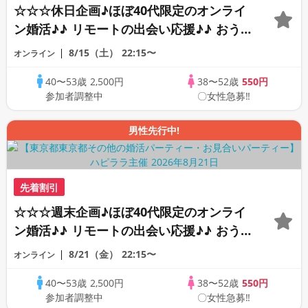
☆☆☆休日企画♪ほぼ40代限定のオンライ
ン婚活♪♪ リモートの出会い応援♪♪ おう
ちで乾杯しませんか♪♪ ☆全国の方が対象
8/15（土）
22:15〜
オンライン
☆ 司会進行あり♪♪ THE 42s ONLINE
40〜53歳
2,500円
38〜52歳
550円
PARTY!!
参加者調整中
〇女性急募‼
男性先行中!
先着割引
☆☆☆週末企画♪ほぼ40代限定のオンライ
ン婚活♪♪ リモートの出会い応援♪♪ おう
ちで乾杯しませんか♪♪ ☆全国の方が対象
8/21（金）
22:15〜
オンライン
☆ 司会進行あり♪♪ THE 42s ONLINE
40〜53歳
2,500円
38〜52歳
550円
PARTY!!
参加者調整中
〇女性急募‼