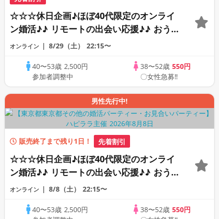
☆☆☆休日企画♪ほぼ40代限定のオンライ
ン婚活♪♪ リモートの出会い応援♪♪ おう
ちで乾杯しませんか♪♪ ☆全国の方が対象
8/29（土）
22:15〜
オンライン
☆ 司会進行あり♪♪ THE 44s ONLINE
40〜53歳
2,500円
38〜52歳
550円
PARTY!!
参加者調整中
〇女性急募‼
男性先行中!
販売終了まで残り1日！
先着割引
☆☆☆休日企画♪ほぼ40代限定のオンライ
ン婚活♪♪ リモートの出会い応援♪♪ おう
ちで乾杯しませんか♪♪ ☆全国の方が対象
8/8（土）
22:15〜
オンライン
☆ 司会進行あり♪♪ THE 41s ONLINE
40〜53歳
2,500円
38〜52歳
550円
PARTY!!