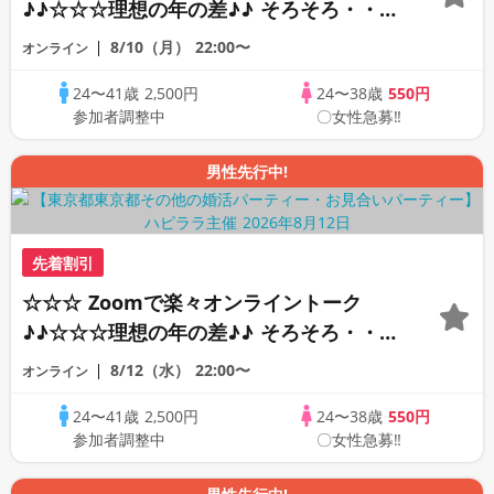
♪♪☆☆☆理想の年の差♪♪ そろそろ・・・
素敵な恋人見つけたい♪ ♪☆カジュアルな
8/10（月）
22:00〜
オンライン
オンライン婚活☆全国の方が対象☆司会進
24〜41歳
2,500円
24〜38歳
550円
行あり♪♪
参加者調整中
〇女性急募‼
男性先行中!
先着割引
☆☆☆ Zoomで楽々オンライントーク
♪♪☆☆☆理想の年の差♪♪ そろそろ・・・
素敵な恋人見つけたい♪ ♪☆カジュアルな
8/12（水）
22:00〜
オンライン
オンライン婚活☆全国の方が対象☆司会進
24〜41歳
2,500円
24〜38歳
550円
行あり♪♪
参加者調整中
〇女性急募‼