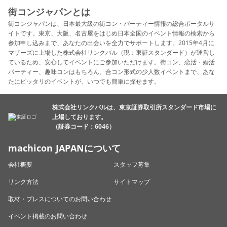
街コンジャパンとは
街コンジャパンは、日本最大級の街コン・パーティー情報の総合ポータルサ
イトです。東京、大阪、名古屋をはじめ日本全国のイベント情報の検索から
参加申し込みまで、あなたの出会いを全力でサポートします。2015年4月に
マザーズに上場した株式会社リンクバル（現：東証スタンダード）が運営し
ているため、安心してイベントにご参加いただけます。街コン、恋活・婚活
パーティー、趣味コンはもちろん、合コン形式の少人数イベントまで、あな
たにピッタリのイベントが、いつでも簡単に探せます。
株式会社リンクバルは、東京証券取引所スタンダード市場に
上場しております。
（証券コード：6046）
machicon JAPANについて
会社概要
スタッフ募集
リンク方法
サイトマップ
取材・プレスについてのお問い合わせ
イベント掲載のお問い合わせ