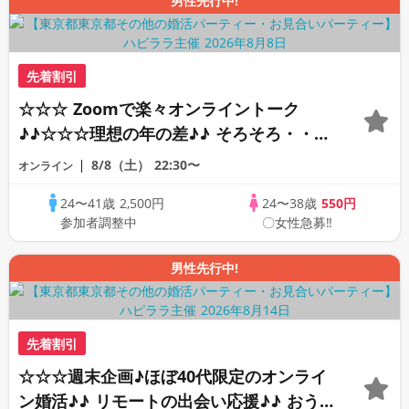
男性先行中!
先着割引
☆☆☆ Zoomで楽々オンライントーク
♪♪☆☆☆理想の年の差♪♪ そろそろ・・・
素敵な恋人見つけたい♪ ♪☆カジュアルな
8/8（土）
22:30〜
オンライン
オンライン婚活☆全国の方が対象☆司会進
24〜41歳
2,500円
24〜38歳
550円
行あり♪♪
参加者調整中
〇女性急募‼
男性先行中!
先着割引
☆☆☆週末企画♪ほぼ40代限定のオンライ
ン婚活♪♪ リモートの出会い応援♪♪ おう