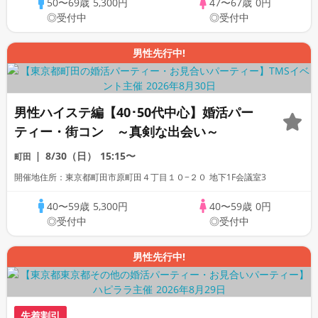
50〜69歳
5,300円
47〜67歳
0円
◎受付中
◎受付中
男性先行中!
男性ハイステ編【40･50代中心】婚活パー
ティー・街コン ～真剣な出会い～
8/30（日）
15:15〜
町田
開催地住所：東京都町田市原町田４丁目１０−２０ 地下1F会議室3
40〜59歳
5,300円
40〜59歳
0円
◎受付中
◎受付中
男性先行中!
先着割引