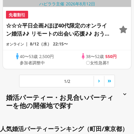
先着割引
☆☆☆平日企画♪ほぼ40代限定のオンライ
ン婚活♪♪ リモートの出会い応援♪♪ おう
ちで乾杯しませんか♪♪ ☆全国の方が対象
8/12（水）
22:15〜
オンライン
☆ 司会進行あり♪♪ THE 41s ONLINE
40〜53歳
2,500円
38〜52歳
550円
PARTY!!
参加者調整中
〇女性急募‼
1/2
婚活パーティー・お見合いパーティ
ーを他の開催地で探す
人気婚活パーティーランキング（町田/東京都）