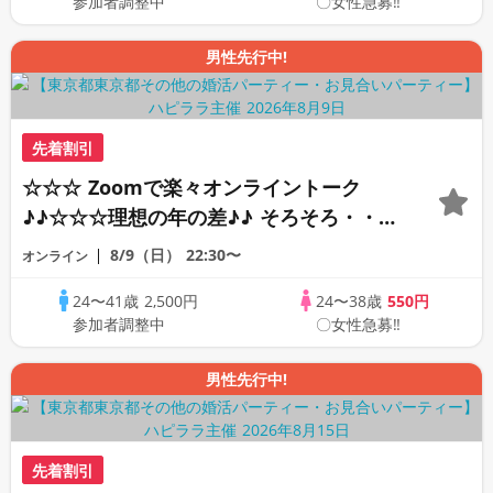
参加者調整中
〇女性急募‼
男性先行中!
先着割引
☆☆☆ Zoomで楽々オンライントーク
♪♪☆☆☆理想の年の差♪♪ そろそろ・・・
素敵な恋人見つけたい♪ ♪☆カジュアルな
8/9（日）
22:30〜
オンライン
オンライン婚活☆全国の方が対象☆司会進
24〜41歳
2,500円
24〜38歳
550円
行あり♪♪
参加者調整中
〇女性急募‼
男性先行中!
先着割引