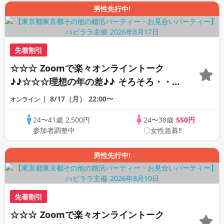
男性先行中!
先着割引
☆☆☆ Zoomで楽々オンライントーク
♪♪☆☆☆理想の年の差♪♪ そろそろ・・・
素敵な恋人見つけたい♪ ♪☆カジュアルな
8/17（月）
22:00〜
オンライン
オンライン婚活☆全国の方が対象☆司会進
24〜41歳
2,500円
24〜38歳
550円
行あり♪♪
参加者調整中
〇女性急募‼
男性先行中!
先着割引
☆☆☆ Zoomで楽々オンライントーク