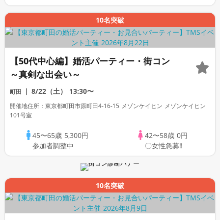
10名突破
【50代中心編】婚活パーティー・街コン
～真剣な出会い～
8/22（土）
13:30〜
町田
開催地住所：東京都町田市原町田4-16-15 メゾンケイヒン メゾンケイヒン
101号室
45〜65歳
5,300円
42〜58歳
0円
参加者調整中
〇女性急募‼
10名突破