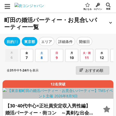
検索
気になる
ログイン
町田の婚活パーティー・お見合いパ
ーティー一覧
エリア
詳細条件
開催日
目的
(1)
東京都
木
金
土
日
月
火・祝
水
6
7
8
9
10
11
12
全
31
件中
1-24
件を表示
12名突破
【30･40代中心×正社員安定収入男性編】
婚活パーティー・街コン ～真剣な出会い