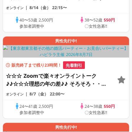
ちで乾杯しませんか♪♪ ☆全国の方が対象
8/14（金）
22:15〜
オンライン
☆ 司会進行あり♪♪ THE 41s ONLINE
40〜53歳
2,500円
38〜52歳
550円
PARTY!!
参加者調整中
〇女性急募‼
男性先行中!
販売終了まで残り23時間！
先着割引
☆☆☆ Zoomで楽々オンライントーク
♪♪☆☆☆理想の年の差♪♪ そろそろ・・・
素敵な恋人見つけたい♪ ♪☆カジュアルな
8/7（金）
22:00〜
オンライン
オンライン婚活☆全国の方が対象☆司会進
24〜41歳
2,500円
24〜38歳
550円
行あり♪♪
参加者調整中
〇女性急募‼
男性先行中!