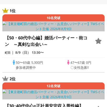
1位
10名突破
【50・60代中心編】婚活パーティー・街コ
ン ～真剣な出会い～
8/9（日）
13:30〜
町田
50〜69歳
5,300円
47〜67歳
0円
参加者調整中
〇女性急募‼
2位
12名突破
【30･40代中心×正社員安定収入男性編】