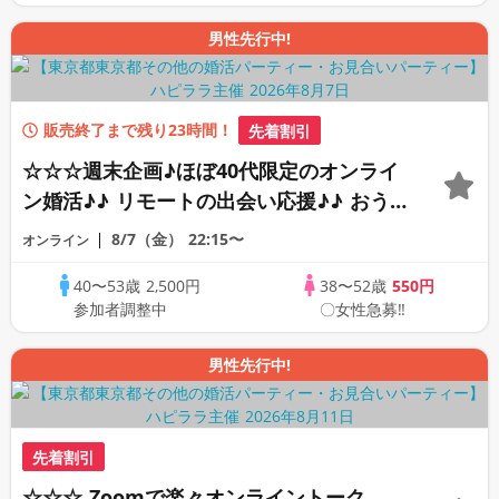
男性先行中!
販売終了まで残り23時間！
先着割引
☆☆☆週末企画♪ほぼ40代限定のオンライ
ン婚活♪♪ リモートの出会い応援♪♪ おう
ちで乾杯しませんか♪♪ ☆全国の方が対象
8/7（金）
22:15〜
オンライン
☆ 司会進行あり♪♪ THE 40s ONLINE
40〜53歳
2,500円
38〜52歳
550円
PARTY!!
参加者調整中
〇女性急募‼
男性先行中!
先着割引
☆☆☆ Zoomで楽々オンライントーク