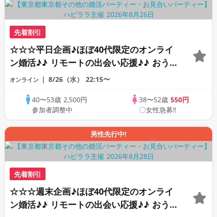
先着割引
☆☆☆平日企画♪ほぼ40代限定のオンライ
ン婚活♪♪ リモートの出会い応援♪♪ おう
ちで乾杯しませんか♪♪ ☆全国の方が対象
8/26（水）
22:15〜
オンライン
☆ 司会進行あり♪♪ THE 43s ONLINE
40〜53歳
2,500円
38〜52歳
550円
PARTY!!
参加者調整中
〇女性急募‼
男性先行中!
先着割引
☆☆☆週末企画♪ほぼ40代限定のオンライ
ン婚活♪♪ リモートの出会い応援♪♪ おう