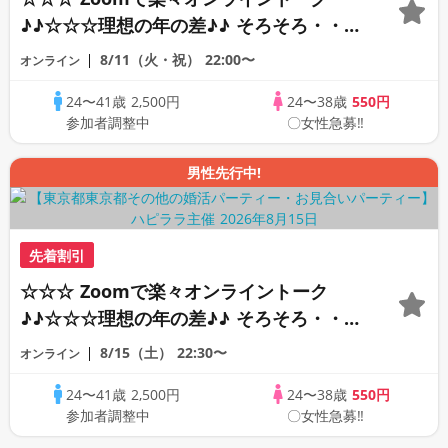
♪♪☆☆☆理想の年の差♪♪ そろそろ・・・
素敵な恋人見つけたい♪ ♪☆カジュアルな
8/11（火・祝）
22:00〜
オンライン
オンライン婚活☆全国の方が対象☆司会進
24〜41歳
2,500円
24〜38歳
550円
行あり♪♪
参加者調整中
〇女性急募‼
男性先行中!
先着割引
☆☆☆ Zoomで楽々オンライントーク
♪♪☆☆☆理想の年の差♪♪ そろそろ・・・
素敵な恋人見つけたい♪ ♪☆カジュアルな
8/15（土）
22:30〜
オンライン
オンライン婚活☆全国の方が対象☆司会進
24〜41歳
2,500円
24〜38歳
550円
行あり♪♪
参加者調整中
〇女性急募‼