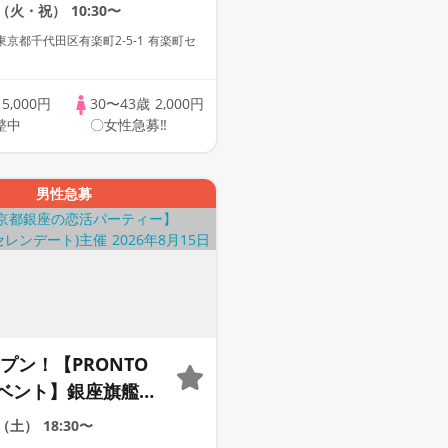
1（火・祝）
10:30〜
京都千代田区有楽町2-5-1 有楽町セ
歳
5,000円
30〜43歳
2,000円
整中
〇女性急募‼
男性急募
プン！【PRONTO
ベント】銀座旗艦店
！非日常と高級感が
5（土）
18:30〜
イベント！お食事＆