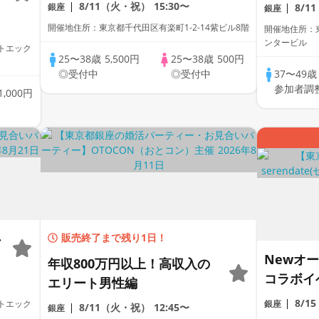
ー《おひとり参加歓迎♡高身
8/11（火・祝）
15:30〜
銀座
8/1
銀座
長＆安定職男性限定》個室ス
開催地住所：東京都千代田区有楽町1-2-14紫ビル8階
開催地住所：東
タイル/White Key AI
ンタービル
ットエック
Matching/マッチングあり
25〜38歳
5,500円
25〜38歳
500円
◎受付中
◎受付中
37〜49
参加者調
1,000円
※
販売終了まで残り1日！
Newオー
年収800万円以上！高収入の
コラボイ
エリート男性編
で開催！
8/1
ットエック
銀座
8/11（火・祝）
12:45〜
銀座
導く特別