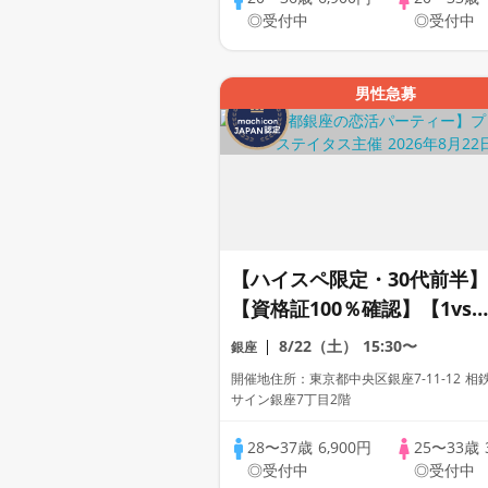
◎受付中
◎受付中
男性急募
【ハイスペ限定・30代前半】
【資格証100％確認】【1vs1
着席】【一人参加限定】【累
8/22（土）
15:30〜
銀座
計110万人動員】プレミアム
開催地住所：東京都中央区銀座7-11-12 相
ステイタス
サイン銀座7丁目2階
28〜37歳
6,900円
25〜33歳
◎受付中
◎受付中