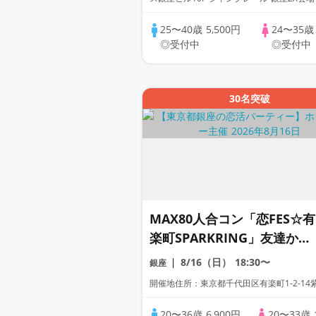
25〜40歳
5,500円
24〜35
◎受付中
◎受付中
30名突破
MAX80人合コン「恋FES☆有
楽町SPARKRING」友達から
始まる恋「おいしい食事と新
8/16（日）
18:30〜
銀座
しい出会い」全員着席～テー
開催地住所：東京都千代田区有楽町1-2-14
ブルホッピングイベント～
20〜36歳
6,900円
20〜33歳