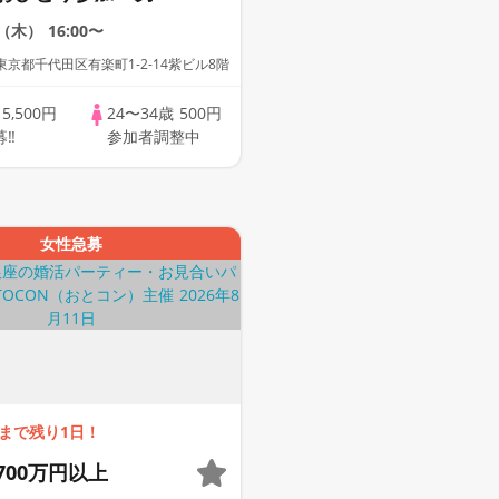
上♥スイーツ＆マカロ
3（木）
16:00〜
y」個室スタイ
京都千代田区有楽町1-2-14紫ビル8階
 Key AI Matching/
グあり
歳
5,500円
24〜34歳
500円
募‼
参加者調整中
女性急募
まで残り1日！
700万円以上