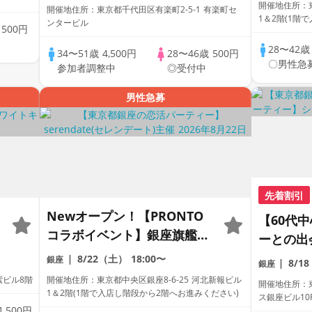
開催地住所：東京都中
開催地住所：東京都千代田区有楽町2-5-1 有楽町セ
ビール有
1＆2階(1階
ンタービル
歳
500円
28〜42
34〜51歳
4,500円
28〜46歳
500円
〇男性急
参加者調整中
◎受付中
男性急募
先着割引
Newオープン！【PRONTO
【60代
コラボイベント】銀座旗艦店
ーとの出
で開催！！非日常と高級感が
8/22（土）
18:00〜
銀座
8/1
銀座
導く特別イベント！お食事＆
紫ビル8階
開催地住所：東京都中央区銀座8-6-25 河北新報ビル
開催地住所：東
ビール有りの飲み放題♪
1＆2階(1階で入店し階段から2階へお進みください)
ス銀座ビル10
1,500円