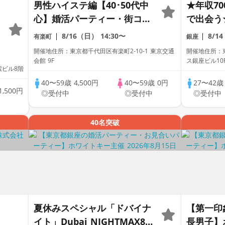
男性ハイステ編【40･50代中
★年収7
心】婚活パーティー・街コ
で出会う
ン ～真剣な出会い～
将来設計
8/16（日）
14:30〜
8/1
有楽町
銀座
開催地住所：東京都千代田区有楽町2-10-1 東京交通
開催地住所：東
会館 9F
ス銀座ビル10
紫ビル8階
40〜59歳
4,500円
40〜59歳
0円
27〜42
1,500円
◎受付中
◎受付中
◎受付中
40名突破
夏休みスペシャル「ドバイナ
【第一印
イト」Dubai NIGHTMAX80
長男子】