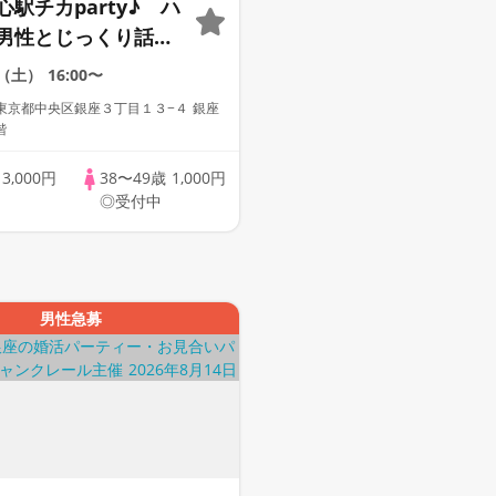
駅チカparty♪ ハ
男性とじっくり話せ
値観を大切にしたい-
2（土）
16:00〜
心婚活パーティー
東京都中央区銀座３丁目１３−４ 銀座
階
歳
3,000円
38〜49歳
1,000円
◎受付中
男性急募