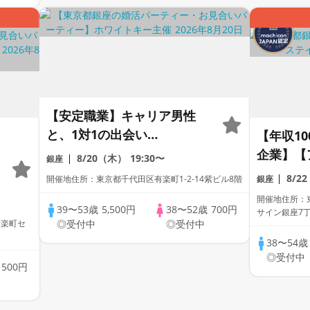
【安定職業】キャリア男性
と、1対1の出会い
【年収10
♥「Around40★公務員/一流
企業】【
8/20（木）
19:30〜
銀座
企業男性」デザートワイン＆
題】【資
8/2
開催地住所：東京都千代田区有楽町1-2-14紫ビル8階
銀座
スイーツ付き個室スタイ
【累計1
開催地住所：東
ル/White Key AI Matching/
アムステ
39〜53歳
5,500円
38〜52歳
700円
サイン銀座7丁
有楽町セ
◎受付中
◎受付中
マッチングあり
38〜54
◎受付中
歳
500円