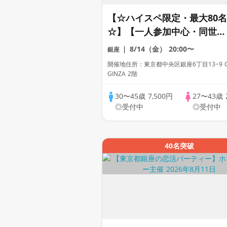
【☆ハイスペ限定・最大80名
☆】【一人参加中心・同世代
コン】【累計110万人突
8/14（金）
20:00〜
銀座
破！】【スパークリング飲み
開催地住所：東京都中央区銀座6丁目13−9 G
放題】プレミアムステイタス
GINZA 2階
30〜45歳
7,500円
27〜43歳
◎受付中
◎受付中
40名突破