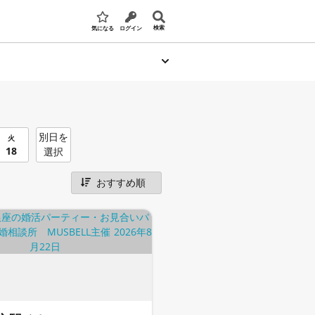
検索
気になる
ログイン
別日を
火
18
選択