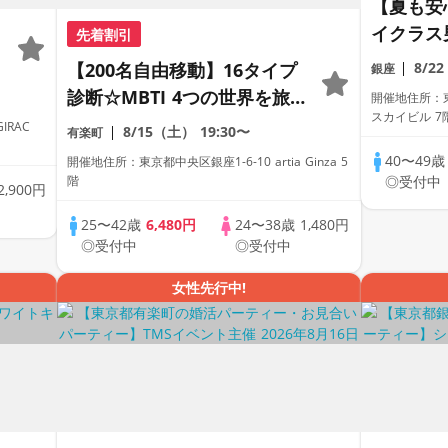
【夏も安心
イクラス
先着割引
る】-価
【200名自由移動】16タイプ
8/2
銀座
40代中
診断☆MBTI 4つの世界を旅
開催地住所：
スカイビル 7
する恋活。おひとり様、初心
IRAC
8/15（土）
19:30〜
有楽町
者様も安心のスタンディング
40〜49
開催地住所：東京都中央区銀座1-6-10 artia Ginza 5
パーティ
階
◎受付中
2,900円
25〜42歳
6,480円
24〜38歳
1,480円
◎受付中
◎受付中
女性先行中!