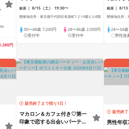
名の大型合コン〜ドバイの恋
24歳以
8/15（土）
19:30〜
8/1
銀座
銀座
ゲーム〜着席＆フリースタイ
ンPart
開催地住所：東京都千代田区有楽町1-2-14紫ビル8階
開催地住所：東
ル/連絡先交換自由/お食事＆
ル/White
ON
フリードリンク
マッチン
30〜48歳
7,200円
28〜46歳
2,500円
24〜34
◎受付中
◎受付中
〇男性急
1,280円
販売終了まで残り1日！
販売終了
マカロン＆カフェ付き♡第一
印象で恋する出会いパーティ
男性年収