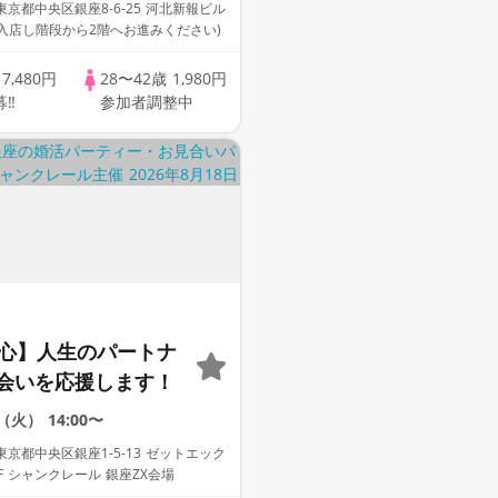
央区銀座8-6-25 河北新報ビル
りの飲み放題♪
で入店し階段から2階へお進みください)
歳
7,480円
28〜42歳
1,980円
募‼
参加者調整中
中心】人生のパートナ
会いを応援します！
8（火）
14:00〜
京都中央区銀座1-5-13 ゼットエック
F シャンクレール 銀座ZX会場