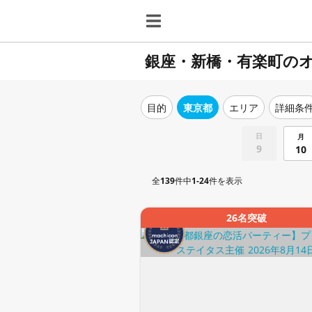
銀座・新橋・有楽町の
目的
東京都
エリア
詳細条
日
月
9
10
全
139
件中
1-24
件を表示
26名突破