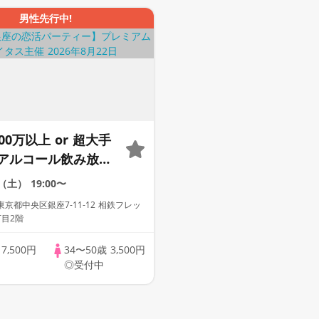
男性先行中!
00万以上 or 超大手
アルコール飲み放
格証100%確認】
2（土）
19:00〜
10万人動員】プレミ
京都中央区銀座7-11-12 相鉄フレッ
イタス
目2階
歳
7,500円
34〜50歳
3,500円
◎受付中