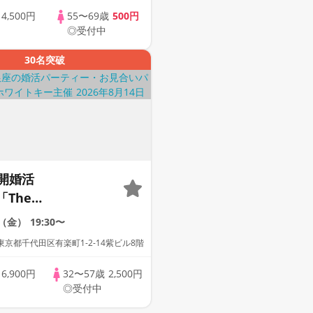
歳
4,500円
55〜69歳
500円
◎受付中
30名突破
開婚活
「The
ion」Midnight
4（金）
19:30〜
r ★年齢を明かさな
京都千代田区有楽町1-2-14紫ビル8階
の出会い。フリース
連絡先交換自由/お食
歳
6,900円
32〜57歳
2,500円
◎受付中
ードリンク