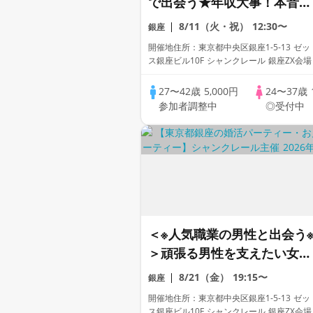
で出会う★年収大事！本音で
将来設計話したい！
8/11（火・祝）
12:30〜
銀座
開催地住所：東京都中央区銀座1-5-13 ゼ
ス銀座ビル10F シャンクレール 銀座ZX会場
27〜42歳
5,000円
24〜37歳
参加者調整中
◎受付中
＜※人気職業の男性と出会う
＞頑張る男性を支えたい女性
へ♪
8/21（金）
19:15〜
銀座
開催地住所：東京都中央区銀座1-5-13 ゼ
ス銀座ビル10F シャンクレール 銀座ZX会場