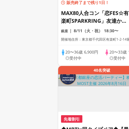
販売終了まで残り1日！
MAX80人合コン「恋FES☆有
楽町SPARKRING」友達から
始まる恋「おいしい食事と新
8/11（火・祝）
18:30〜
銀座
しい出会い」全員着席～テー
開催地住所：東京都千代田区有楽町1-2-14
ブルホッピングイベント～
20〜36歳
6,900円
20〜33歳
◎受付中
◎受付中
40名突破
先着割引