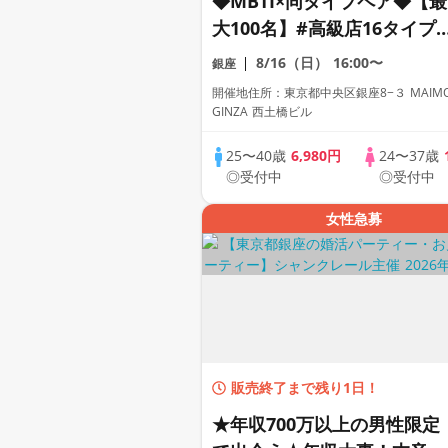
◆MBTI×同タイプペア◆【最
大100名】#高級店16タイプ
診断、価値観が近い人と一緒
8/16（日）
16:00〜
銀座
に参加できる恋活。
開催地住所：東京都中央区銀座8−３ MAIM
GINZA 西土橋ビル
25〜40歳
6,980円
24〜37歳
◎受付中
◎受付中
女性急募
販売終了まで残り1日！
★年収700万以上の男性限定