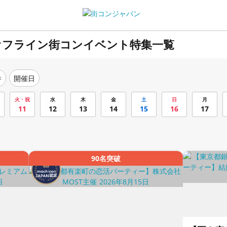
オフライン街コンイベント特集一覧
件
開催日
火・祝
水
木
金
土
日
月
11
12
13
14
15
16
17
90名突破