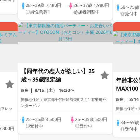
28〜39歳
7,480円
26〜37歳
1,980円
58〜75
〇男性急募‼
参加者調整中
◎受付中
【同年代の恋人が欲しい】25
歳～35歳限定編
年齢非公
MAX100
8/15（土）
16:30〜
銀座
Impress
8/1
開催地住所：東京都千代田区有楽町2-5-1 有楽町セ
銀座
Summe
ンタービル
鉄フレッ
開催地住所：東
い、大人
25〜35歳
4,500円
25〜35歳
500円
タイル/
34〜59
◎受付中
◎受付中
3,300円
◎受付中
事＆フリ