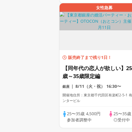
女性急募
販売終了まで残り1日！
【同年代の恋人が欲しい】25
歳～35歳限定編
8/11（火・祝）
16:30〜
銀座
開催地住所：東京都千代田区有楽町2-5-1 
ンタービル
25〜35歳
4,500円
25〜35
参加者調整中
◎受付中