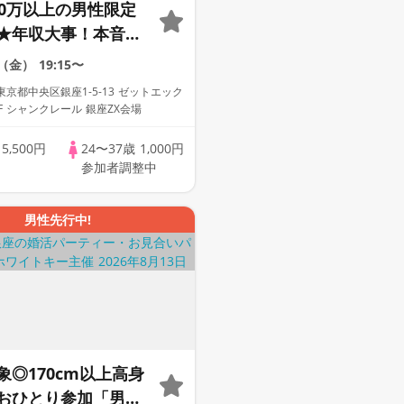
00万以上の男性限定
★年収大事！本音で
話したい！
4（金）
19:15〜
京都中央区銀座1-5-13 ゼットエック
F シャンクレール 銀座ZX会場
歳
5,500円
24〜37歳
1,000円
参加者調整中
男性先行中!
象◎170cm以上高身
おひとり参加「男女