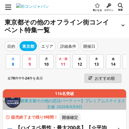
検索
気になる
ログイン
東京都その他のオフライン街コンイ
ベント特集一覧
エリア
詳細条件
開催日
目的
東京都
土
日
月
火・祝
水
木
金
8
9
10
11
12
13
14
全
78
件中
1-24
件を表示
116名突破
販売終了まで残り9時間！
開催確定
【ハイスペ男性・最大200名】【☆平均