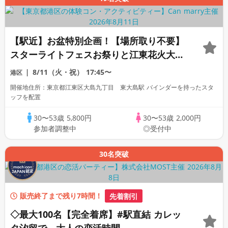
【駅近】お盆特別企画！【場所取り不要】
スターライトフェスお祭りと江東花火大会
☆浴衣歓迎！恋の花火と夏祭り♡街散策コ
8/11（火・祝）
17:45〜
港区
ン！花火街コン
開催地住所：東京都江東区大島九丁目 東大島駅 バインダーを持ったスタ
ッフを配置
30〜53歳
5,800円
30〜53歳
2,000円
参加者調整中
◎受付中
30名突破
販売終了まで残り7時間！
先着割引
◇最大100名【完全着席】#駅直結 カレッ