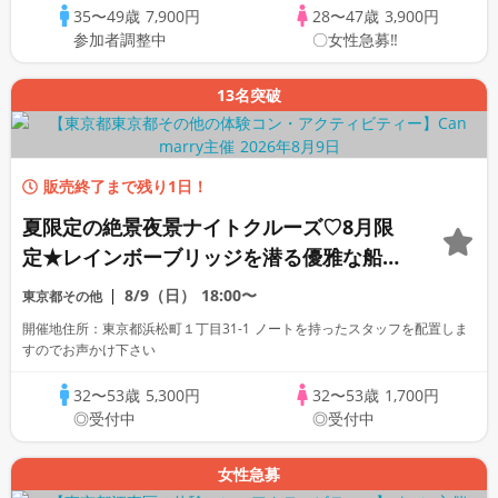
35〜49歳
7,900円
28〜47歳
3,900円
参加者調整中
〇女性急募‼
13名突破
販売終了まで残り1日！
夏限定の絶景夜景ナイトクルーズ♡8月限
定★レインボーブリッジを潜る優雅な船の
旅！水上バスクルージング！絶景と海風お
8/9（日）
18:00〜
東京都その他
さんぽ散策街コン♪
開催地住所：東京都浜松町１丁目31-1 ノートを持ったスタッフを配置しま
すのでお声かけ下さい
32〜53歳
5,300円
32〜53歳
1,700円
◎受付中
◎受付中
女性急募