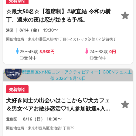
先着割引
☆最大50名☆【着席制】#駅直結 令和の横
丁、週末の夜は恋が始まる予感。
8/14（金）
19:30〜
港区
開催地住所：東京都港区東新橋1丁目8-2 カレッタ汐留 B2 汐留横丁
25〜45歳
5,980円
24〜38歳
0円
◎受付中
◎受付中
先着割引
犬好き同士の出会いはここから♡犬カフェ
＆男女ペアお散歩恋活♡1人参加歓迎※入場
料1800円別途必要★わんことふれあえるお
8/16（日）
10:30〜
豊島区
やつ付き
開催地住所：東京都豊島区南池袋1丁目29