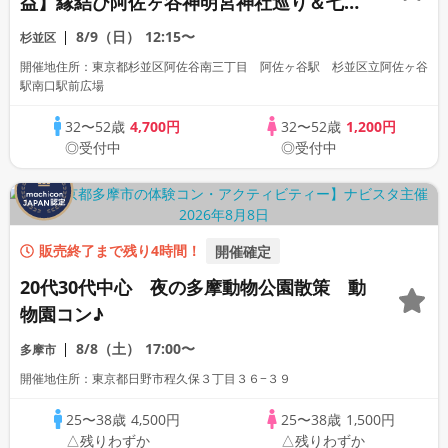
益】縁結び阿佐ヶ谷神明宮神社巡り＆七夕
まつり☆巨大はりぼて作品や名物屋台が見
8/9（日）
12:15〜
杉並区
所！美味しいグルメ満載♡お散歩コン
開催地住所：東京都杉並区阿佐谷南三丁目 阿佐ヶ谷駅 杉並区立阿佐ヶ谷
駅南口駅前広場
32〜52歳
4,700円
32〜52歳
1,200円
◎受付中
◎受付中
販売終了まで残り4時間！
開催確定
20代30代中心 夜の多摩動物公園散策 動
物園コン♪
8/8（土）
17:00〜
多摩市
開催地住所：東京都日野市程久保３丁目３６−３９
25〜38歳
4,500円
25〜38歳
1,500円
△残りわずか
△残りわずか