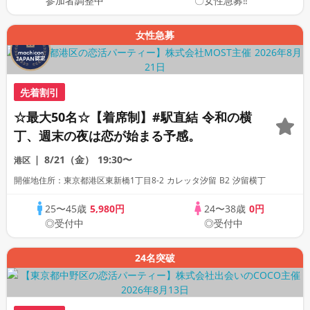
参加者調整中
〇女性急募‼
女性急募
先着割引
☆最大50名☆【着席制】#駅直結 令和の横
丁、週末の夜は恋が始まる予感。
8/21（金）
19:30〜
港区
開催地住所：東京都港区東新橋1丁目8-2 カレッタ汐留 B2 汐留横丁
25〜45歳
5,980円
24〜38歳
0円
◎受付中
◎受付中
24名突破