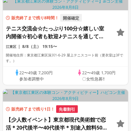
販売終了まで残り8時間！
開催確定
テニス交流会☆たっぷり100分☆嬉しい室
内開催☆初心者も歓迎♪テニスを通して楽
しく交流！
8/8（土）
19:15〜
江東区
開催地住所：東京都江東区深川1-6-29 屋上テニスコート前（更衣室は3Fで
す。）
22〜49歳
7,200円
22〜49歳
1,700円
参加者調整中
〇女性急募‼
販売終了まで残り1日！
先着割引
【少人数イベント】東京都現代美術館で恋
活＊20代後半〜40代後半＊別途入館料500