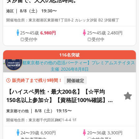
タ汐留で、大人の恋活時間。
8/8（土）
19:30〜
港区
開催地住所：東京都港区東新橋1丁目8-2 カレッタ汐留 B2 汐留横丁
25〜45歳
6,980円
25〜45歳
2,480円
◎受付中
◎受付中
116名突破
販売終了まで残り9時間！
開催確定
【ハイスペ男性・最大200名】【☆平均
150名以上参加☆】【資格証100%確認】
【累計110万人突破！】プレミアムステイ
8/8（土）
19:15〜
東京都その他
タス
開催地住所：東京都千代田区麹町1-4-4 1F
24〜39歳
6,900円
20〜36歳
3,300円