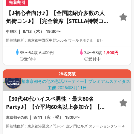
先着割引
【♪初心者向け♪】【全国誌紹介多数の人
気街コン♪】【完全着席【STELLA特製コー
ス・アルコール付飲み放題】【新築☆ホテ
8/13（木）
19:30〜
中野区
ル内・超オシャレ隠れ家ビストロ開催】
開催地住所：東京都中野区中野5-55-6 ワールドホテル B1F
【LINE交換自由・席替えあり】
35〜54歳
6,400円
34〜53歳
1,900円
◎受付中
◎受付中
28名突破
【30代40代ハイスペ男性・最大80名
Party♪】【☆平均60名以上参加☆】【デ
ザート付きビュッフェ】【資格証100%確
8/11（火・祝）
18:00〜
東京都その他
認】【累計110万人突破！】プレミアムス
開催地住所：東京都港区虎ノ門2-6-1 虎ノ門ヒルズ ステーションタワー 4F
テイタス