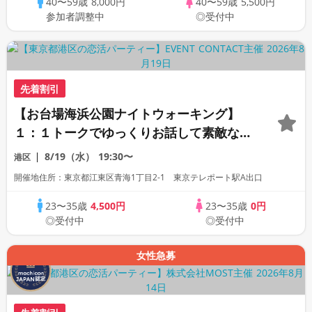
40〜59歳
8,000円
40〜59歳
5,500円
参加者調整中
◎受付中
先着割引
【お台場海浜公園ナイトウォーキング】
１：１トークでゆっくりお話して素敵な出
会いを見つけよう#お仕事終わり歓迎
8/19（水）
19:30〜
港区
開催地住所：東京都江東区青海1丁目2-1 東京テレポート駅A出口
23〜35歳
4,500円
23〜35歳
0円
◎受付中
◎受付中
女性急募