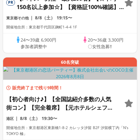
PR
150名以上参加☆】【資格証100%確認】
【累計110万人突破！】プレミアムステイ
8/8（土）
19:15〜
東京都その他
タス
開催地住所：東京都千代田区麹町1-4-4 1F
24〜39歳
6,900円
20〜36歳
3,300円
参加者調整中
〇女性急募‼
60名突破
販売終了まで残り9時間！
【初心者向け♪】【全国誌紹介多数の人気
街コン】【完全着席】【元ホテルシェフが
手掛ける上質コース・アルコール飲み放
8/8（土）
19:30〜
港区
題】【朝採れ三浦野菜】【安心！カレッタ
開催地住所：東京都港区東新橋1-8-2 カレッタ汐留 B2F 汐留横丁内「N’s
汐留内開催】【同世代】【LINE交換自
TOKYO 極」