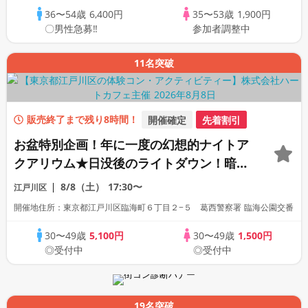
由・席替有】
36〜54歳
6,400円
35〜53歳
1,900円
〇男性急募‼
参加者調整中
11名突破
販売終了まで残り8時間！
開催確定
先着割引
お盆特別企画！年に一度の幻想的ナイトア
クアリウム★日没後のライトダウン！暗闇
の中でドキドキ♡夜のお魚観察♪真夏の夜
8/8（土）
17:30〜
江戸川区
の水族館コン♪
開催地住所：東京都江戸川区臨海町６丁目２−５ 葛西警察署 臨海公園交番
30〜49歳
5,100円
30〜49歳
1,500円
◎受付中
◎受付中
19名突破