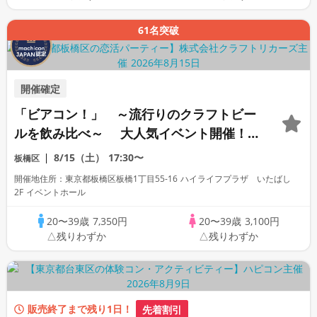
61名突破
開催確定
「ビアコン！」 ～流行りのクラフトビー
ルを飲み比べ～ 大人気イベント開催！
【駅近】
8/15（土）
17:30〜
板橋区
開催地住所：東京都板橋区板橋1丁目55-16 ハイライフプラザ いたばし
2F イベントホール
20〜39歳
7,350円
20〜39歳
3,100円
△残りわずか
△残りわずか
販売終了まで残り1日！
先着割引