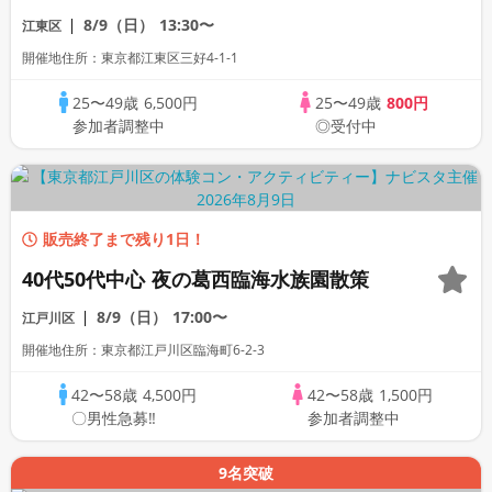
円
8/9（日）
13:30〜
江東区
開催地住所：東京都江東区三好4-1-1
25〜49歳
6,500円
25〜49歳
800円
参加者調整中
◎受付中
販売終了まで残り1日！
40代50代中心 夜の葛西臨海水族園散策
8/9（日）
17:00〜
江戸川区
開催地住所：東京都江戸川区臨海町6-2-3
42〜58歳
4,500円
42〜58歳
1,500円
〇男性急募‼
参加者調整中
9名突破