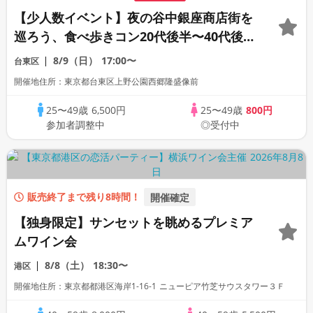
【少人数イベント】夜の谷中銀座商店街を
巡ろう、食べ歩きコン20代後半〜40代後半
＊飲食代は別途＊
8/9（日）
17:00〜
台東区
開催地住所：東京都台東区上野公園西郷隆盛像前
25〜49歳
6,500円
25〜49歳
800円
参加者調整中
◎受付中
販売終了まで残り8時間！
開催確定
【独身限定】サンセットを眺めるプレミア
ムワイン会
8/8（土）
18:30〜
港区
開催地住所：東京都都港区海岸1-16-1 ニューピア竹芝サウスタワー３Ｆ