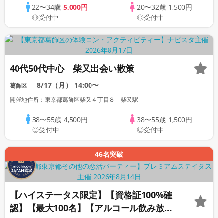
22〜34歳
5,000円
20〜32歳
1,500円
◎受付中
◎受付中
40代50代中心 柴又出会い散策
8/17（月）
14:00〜
葛飾区
開催地住所：東京都葛飾区柴又４丁目８ 柴又駅
38〜55歳
4,500円
38〜55歳
1,500円
◎受付中
◎受付中
46名突破
【ハイステータス限定】【資格証100%確
認】【最大100名】【アルコール飲み放