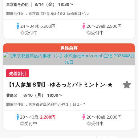
題】【累計110万人動員】プレミアムステ
8/14（金）
19:30〜
東京都その他
イタス
開催地住所：東京都港区新橋2-18-2 新橋東口ビル
24〜34歳
6,900円
20〜29歳
2,900円
◎受付中
◎受付中
男性急募
先着割引
【1人参加８割】-ゆるっとバトミントン-★
8/10（月）
18:00〜
豊島区
開催地住所：東京都豊島区雑司が谷３丁目１−７
20〜40歳
2,200円
20〜40歳
2,000円
◎受付中
◎受付中