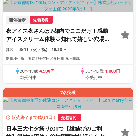
開催確定
先着割引
夜アイス夜さんぽ♪都内でここだけ！感動
アイスクリーム体験♡知れて嬉しい穴場の
デートスポット散策★全員と1対1トーク♡
8/11（火・祝）
18:30〜
港区
紀尾井町ナイトデートコン♪
開催地住所：東京都千代田区永田町 永田町駅
30〜49歳
4,900円
30〜49歳
1,000円
◎受付中
◎受付中
7名突破
販売終了まで残り1日！
先着割引
日本三大七夕祭りの1つ【縁結びのご利