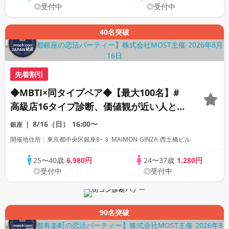
◎受付中
◎受付中
40名突破
先着割引
◆MBTI×同タイプペア◆【最大100名】#
高級店16タイプ診断、価値観が近い人と一
緒に参加できる恋活。
8/16（日）
16:00〜
銀座
開催地住所：東京都中央区銀座8−３ MAIMON GINZA 西土橋ビル
25〜40歳
6,980円
24〜37歳
1,280円
◎受付中
◎受付中
90名突破