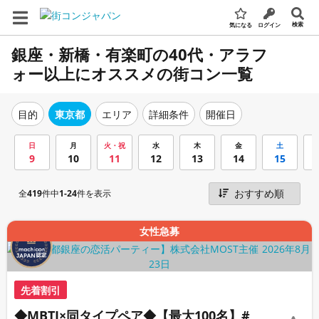
検索
気になる
ログイン
銀座・新橋・有楽町の40代・アラフ
ォー以上にオススメの街コン一覧
エリア
詳細条件
開催日
目的
東京都
日
月
火・祝
水
木
金
土
9
10
11
12
13
14
15
全
419
件中
1-24
件を表示
女性急募
先着割引
◆MBTI×同タイプペア◆【最大100名】#