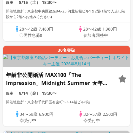
が導く特別イベント！お食事＆ビール有り
8/15（土）
18:30〜
銀座
の飲み放題♪
開催地住所：東京都中央区銀座8-6-25 河北新報ビル1＆2階(1階で入店し階
段から2階へお進みください)
28〜42歳
7,480円
28〜42歳
1,980円
〇男性急募‼
参加者調整中
30名突破
年齢非公開婚活 MAX100「The
Impression」Midnight Summer ★年齢
を明かさない、大人の出会い。フリースタ
8/14（金）
19:30〜
銀座
イル/連絡先交換自由/お食事＆フリードリ
開催地住所：東京都千代田区有楽町1-2-14紫ビル8階
ンク
34〜59歳
6,900円
32〜57歳
2,500円
◎受付中
◎受付中