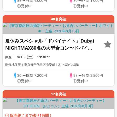
55〜74歳
4,000円
50〜67歳
1,000円
◎受付中
◎受付中
40名突破
夏休みスペシャル「ドバイナイト」Dubai
NIGHTMAX80名の大型合コン〜ドバイの
恋ゲーム〜着席＆フリースタイル/連絡先
8/15（土）
19:30〜
銀座
交換自由/お食事＆フリードリンク
開催地住所：東京都千代田区有楽町1-2-14紫ビル8階
30〜48歳
7,200円
28〜46歳
2,500円
◎受付中
◎受付中
12名突破
販売終了まで残り1時間！