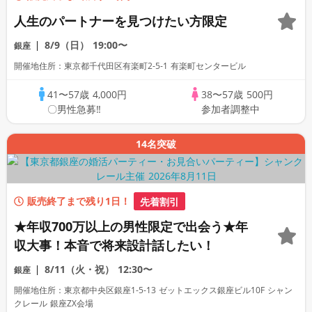
人生のパートナーを見つけたい方限定
8/9（日）
19:00〜
銀座
開催地住所：東京都千代田区有楽町2-5-1 有楽町センタービル
41〜57歳
4,000円
38〜57歳
500円
〇男性急募‼
参加者調整中
14名突破
販売終了まで残り1日！
先着割引
★年収700万以上の男性限定で出会う★年
収大事！本音で将来設計話したい！
8/11（火・祝）
12:30〜
銀座
開催地住所：東京都中央区銀座1-5-13 ゼットエックス銀座ビル10F シャン
クレール 銀座ZX会場