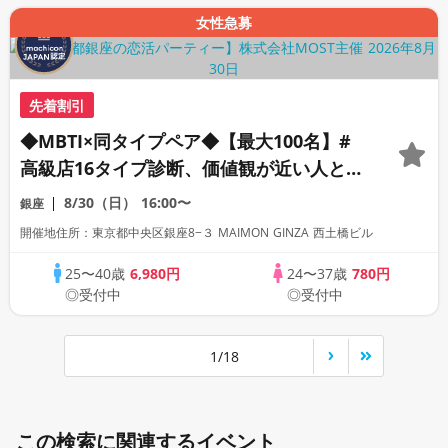
女性急募
先着割引
◆MBTI×同タイプペア◆【最大100名】#
高級店16タイプ診断、価値観が近い人と一
緒に参加できる恋活。
8/30（日）
16:00〜
銀座
開催地住所：東京都中央区銀座8−３ MAIMON GINZA 西土橋ビル
25〜40歳
6,980円
24〜37歳
780円
◎受付中
◎受付中
1/18
この検索に関連するイベント