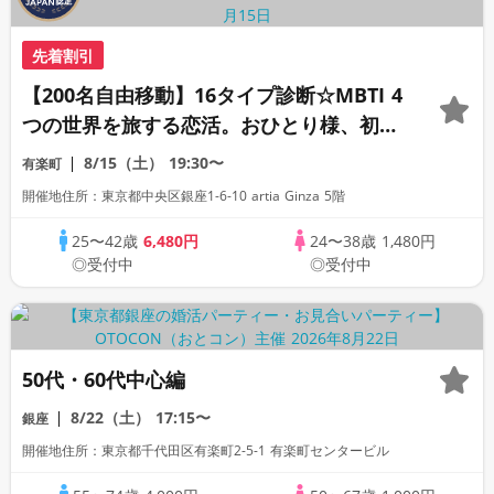
先着割引
【200名自由移動】16タイプ診断☆MBTI 4
つの世界を旅する恋活。おひとり様、初心
者様も安心のスタンディングパーティ
8/15（土）
19:30〜
有楽町
開催地住所：東京都中央区銀座1-6-10 artia Ginza 5階
25〜42歳
6,480円
24〜38歳
1,480円
◎受付中
◎受付中
50代・60代中心編
8/22（土）
17:15〜
銀座
開催地住所：東京都千代田区有楽町2-5-1 有楽町センタービル