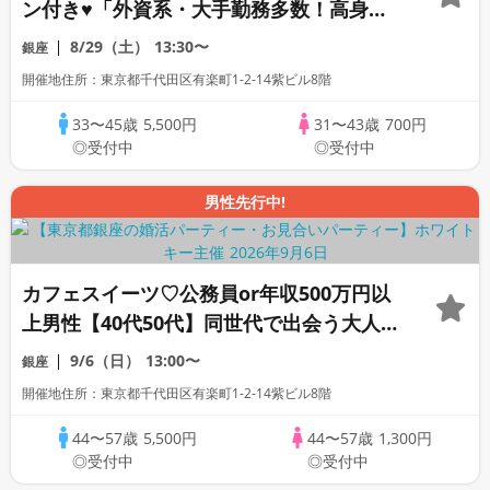
ン付き♥「外資系・大手勤務多数！高身長
エリート限定」個室スタイル/White Key
8/29（土）
13:30〜
銀座
AI Matching/マッチングあり
開催地住所：東京都千代田区有楽町1-2-14紫ビル8階
33〜45歳
5,500円
31〜43歳
700円
◎受付中
◎受付中
男性先行中!
カフェスイーツ♡公務員or年収500万円以
上男性【40代50代】同世代で出会う大人の
婚活個室スタイル/White Key AI
9/6（日）
13:00〜
銀座
Matching/マッチングあり
開催地住所：東京都千代田区有楽町1-2-14紫ビル8階
44〜57歳
5,500円
44〜57歳
1,300円
◎受付中
◎受付中