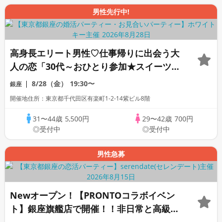
男性先行中!
高身長エリート男性♡仕事帰りに出会う大
人の恋「30代～おひとり参加★スイーツ＆
飲み放題付き」個室スタイル/White Key
8/28（金）
19:30〜
銀座
AI Matching/マッチングあり
開催地住所：東京都千代田区有楽町1-2-14紫ビル8階
31〜44歳
5,500円
29〜42歳
700円
◎受付中
◎受付中
男性急募
Newオープン！【PRONTOコラボイベン
ト】銀座旗艦店で開催！！非日常と高級感