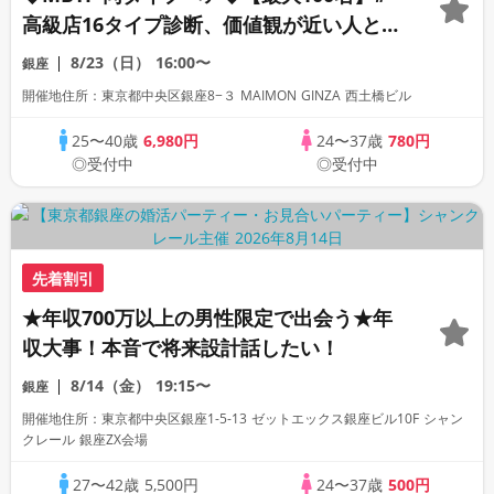
高級店16タイプ診断、価値観が近い人と一
緒に参加できる恋活。
8/23（日）
16:00〜
銀座
開催地住所：東京都中央区銀座8−３ MAIMON GINZA 西土橋ビル
25〜40歳
6,980円
24〜37歳
780円
◎受付中
◎受付中
先着割引
★年収700万以上の男性限定で出会う★年
収大事！本音で将来設計話したい！
8/14（金）
19:15〜
銀座
開催地住所：東京都中央区銀座1-5-13 ゼットエックス銀座ビル10F シャン
クレール 銀座ZX会場
27〜42歳
5,500円
24〜37歳
500円