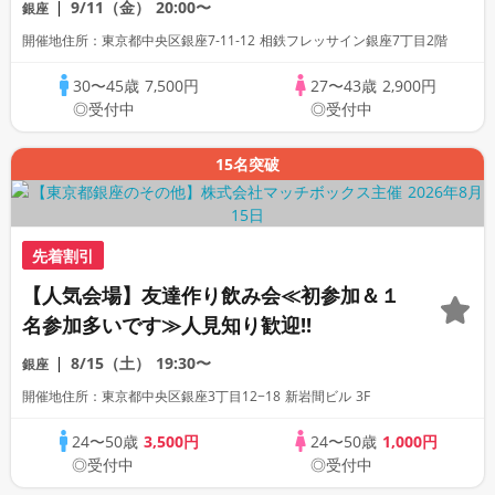
9/11（金）
20:00〜
銀座
開催地住所：東京都中央区銀座7-11-12 相鉄フレッサイン銀座7丁目2階
30〜45歳
7,500円
27〜43歳
2,900円
◎受付中
◎受付中
15名突破
先着割引
【人気会場】友達作り飲み会≪初参加＆１
名参加多いです≫人見知り歓迎!!
8/15（土）
19:30〜
銀座
開催地住所：東京都中央区銀座3丁目12−18 新岩間ビル 3F
24〜50歳
3,500円
24〜50歳
1,000円
◎受付中
◎受付中