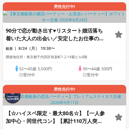
男性先行中!
90分で恋が動き出す♥リスタート婚活落ち
着いた大人の出会い／安定したお仕事の男
性中心個室スタイル/White Key AI
8/24（月）
19:30〜
銀座
Matching/マッチングあり
開催地住所：東京都千代田区有楽町1-2-14紫ビル8階
32〜45歳
5,500円
30〜44歳
500円
◎受付中
◎受付中
男性先行中!
【☆ハイスペ限定・最大80名☆】【一人参
加中心・同世代コン】【累計110万人突
破！】プレミアムステイタス