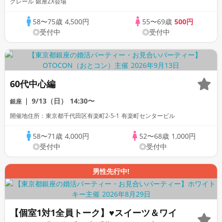
クレール 銀座ZX会場
58〜75歳
4,500円
55〜69歳
500円
◎受付中
◎受付中
60代中心編
9/13（日）
14:30〜
銀座
開催地住所：東京都千代田区有楽町2-5-1 有楽町センタービル
58〜71歳
4,000円
52〜68歳
1,000円
◎受付中
◎受付中
男性先行中!
【個室1対1全員トーク】♥スイーツ＆ワイ