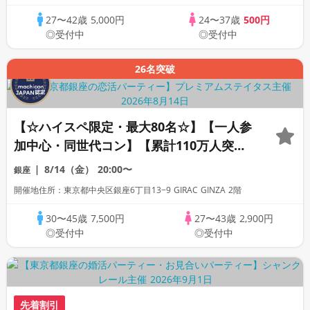
27〜42歳
5,000円
24〜37歳
500円
◎受付中
◎受付中
26名突破
【☆ハイスペ限定・最大80名☆】【一人参
加中心・同世代コン】【累計110万人突
破！】【スパークリング飲み放題】プレミ
8/14（金）
20:00〜
銀座
アムステイタス
開催地住所：東京都中央区銀座6丁目13−9 GIRAC GINZA 2階
30〜45歳
7,500円
27〜43歳
2,900円
◎受付中
◎受付中
先着割引