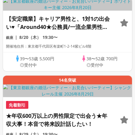
【安定職業】キャリア男性と、1対1の出会
い♥「Around40★公務員/一流企業男性」
デザートワイン＆スイーツ付き個室スタイ
8/20（木）
19:30〜
銀座
ル/White Key AI Matching/マッチング
開催地住所：東京都千代田区有楽町1-2-14紫ビル8階
あり
39〜53歳
5,500円
38〜52歳
700円
◎受付中
◎受付中
14名突破
先着割引
★年収600万以上の男性限定で出会う★年
収大事！本音で将来設計話したい！
8/29（土）
19:30〜
銀座