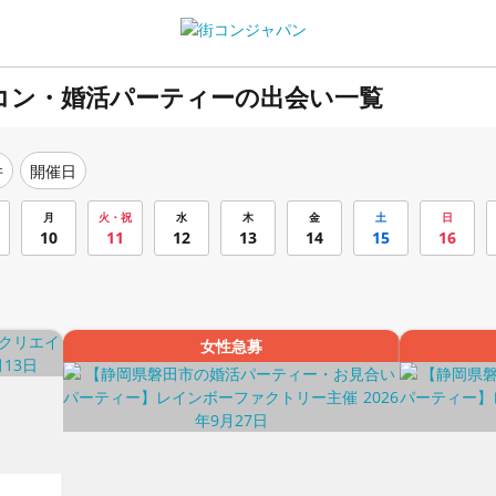
コン・婚活パーティーの出会い一覧
件
開催日
月
火・祝
水
木
金
土
日
10
11
12
13
14
15
16
女性急募