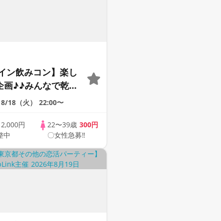
イン飲みコン】楽し
m企画♪♪みんなで乾杯
0代30代の出会い応援
8/18（火）
22:00〜
ートパーティー♪♪友
ら交流を広げましょ
歳
2,000円
22〜39歳
300円
整中
〇女性急募‼
くなりましょう♪☆
が対象☆司会進行あ