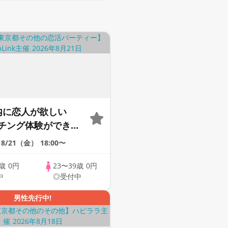
内に恋人が欲しい
チング体験ができる
upLink♪【恋活】
8/21（金）
18:00〜
9歳
0円
23〜39歳
0円
中
◎受付中
男性先行中!