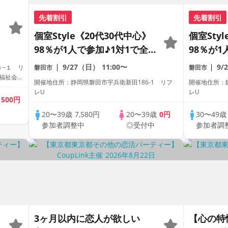
先着割引
先着割引
個室Style《20代30代中心》
個室Sty
98％が1人で参加♪1対1で全
98％が1
員トーク☆誠実な方への婚活
員トーク
9/27（日）
11:00〜
9/
−１ リ
磐田市
磐田市
パーティー
パーティ
康福祉会
開催地住所：静岡県磐田市宇兵衛新田186-1 リフ
開催地住所：静
レU
レU
歳
500円
20〜39歳
7,580円
20〜39歳
0円
30〜49
参加者調整中
◎受付中
参加者調
3ヶ月以内に恋人が欲しい
【心の特性