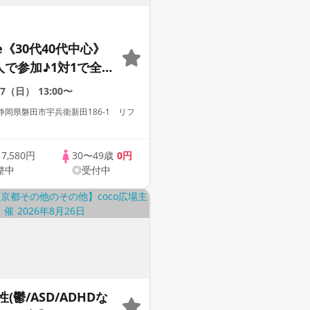
le《30代40代中心》
人で参加♪1対1で全
☆誠実な方への婚活
27（日）
13:00〜
ー
岡県磐田市宇兵衛新田186-1 リフ
歳
7,580円
30〜49歳
0円
整中
◎受付中
(鬱/ASD/ADHDな