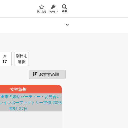
検索
気になる
ログイン
別日を
月
17
選択
女性急募