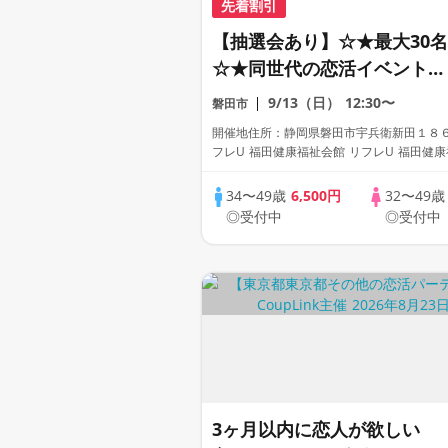
先着割引
【抽選会あり】☆★最大30名
☆★同世代の恋活イベント！
【女性限定・早期予約特典】
9/13（日）
12:30〜
磐田市
開催地住所：静岡県磐田市宇兵衛新田１８６
フレU 福田健康福祉会館 リフレU 福田健
館 1階会議室
34〜49歳
6,500円
32〜49
◎受付中
◎受付中
3ヶ月以内に恋人が欲しい