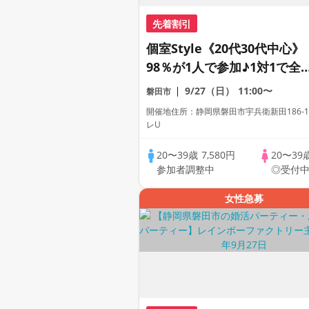
先着割引
個室Style《20代30代中心》
98％が1人で参加♪1対1で全
員トーク☆誠実な方への婚活
9/27（日）
11:00〜
磐田市
パーティー
開催地住所：静岡県磐田市宇兵衛新田186-
レU
20〜39歳
7,580円
20〜39
参加者調整中
◎受付
女性急募