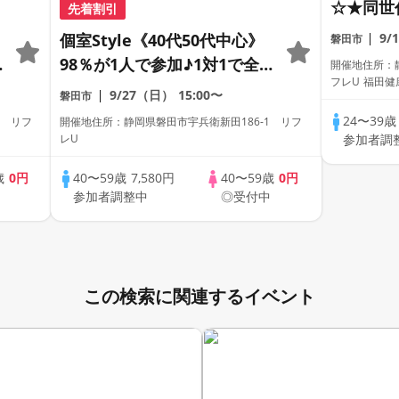
☆★同世
先着割引
【女性限
個室Style《40代50代中心》
9/
磐田市
98％が1人で参加♪1対1で全
開催地住所：
フレU 福田健
員トーク☆誠実な方への婚活
9/27（日）
15:00〜
磐田市
館 1階会議
パーティー
24〜39
1 リフ
開催地住所：静岡県磐田市宇兵衛新田186-1 リフ
レU
参加者調
歳
0円
40〜59歳
7,580円
40〜59歳
0円
中
参加者調整中
◎受付中
この検索に関連するイベント