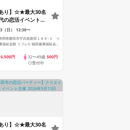
あり】☆★最大30名
代の恋活イベント！
定・早期予約特典】
13（日）
12:30〜
静岡県磐田市宇兵衛新田１８６−１ リ
康福祉会館 リフレU 福田健康福祉会
室
歳
6,500円
32〜49歳
500円
◎受付中
あり】☆★最大30名