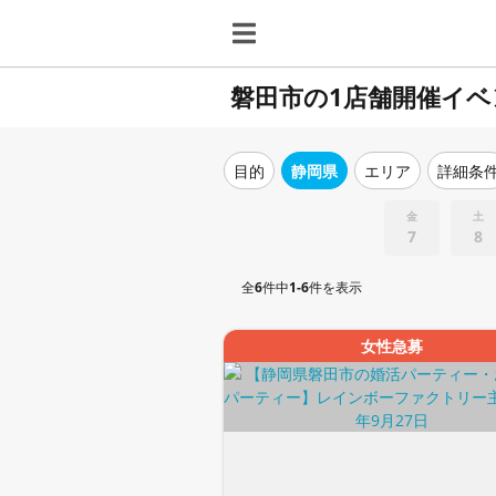
磐田市の1店舗開催イベ
目的
静岡県
エリア
詳細条
金
土
7
8
全
6
件中
1-6
件を表示
女性急募