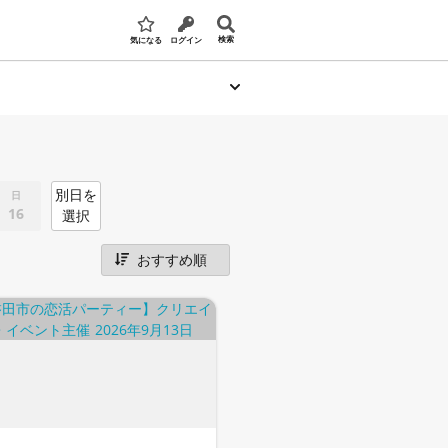
検索
気になる
ログイン
別日を
日
16
選択