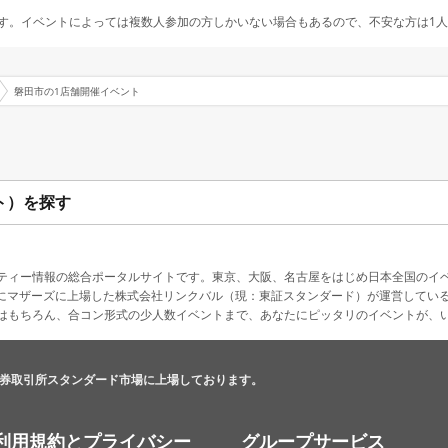
す。イベントによっては複数人参加の方しかいない場合もあるので、不安な方は1
磐田市の1店舗開催イベント
ト）を探す
ティー情報の総合ポータルサイトです。東京、大阪、名古屋をはじめ日本全国のイ
4月にマザーズに上場した株式会社リンクバル（現：東証スタンダード）が運営してい
はもちろん、合コン形式の少人数イベントまで、あなたにピッタリのイベントが、
券取引所スタンダード市場に上場しております。
利用規約とプライバシー
グループサービス