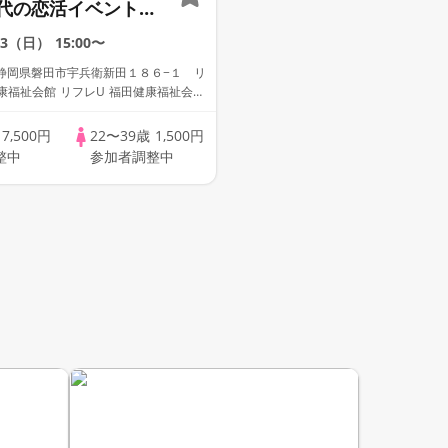
代の恋活イベント！
定・早期予約特典】
13（日）
15:00〜
静岡県磐田市宇兵衛新田１８６−１ リ
康福祉会館 リフレU 福田健康福祉会
室
歳
7,500円
22〜39歳
1,500円
整中
参加者調整中