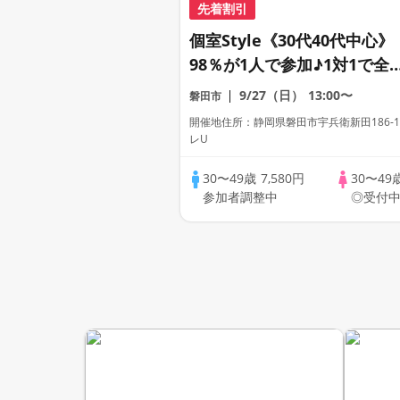
先着割引
個室Style《30代40代中心》
98％が1人で参加♪1対1で全
員トーク☆誠実な方への婚活
9/27（日）
13:00〜
磐田市
パーティー
開催地住所：静岡県磐田市宇兵衛新田186-
レU
30〜49歳
7,580円
30〜49
参加者調整中
◎受付