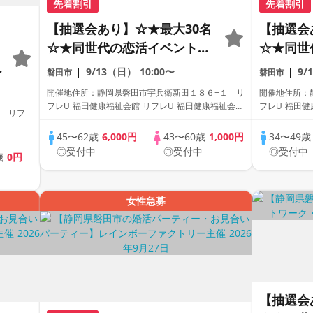
先着割引
先着割引
【抽選会あり】☆★最大30名
【抽選会
☆★同世代の恋活イベント！
☆★同世
【女性限定・早期予約特典】
【女性限
9/13（日）
10:00〜
9/
磐田市
磐田市
開催地住所：静岡県磐田市宇兵衛新田１８６−１ リ
開催地住所：
フレU 福田健康福祉会館 リフレU 福田健康福祉会
フレU 福田健
1 リフ
館 1階会議室
館 1階会議
45〜62歳
6,000円
43〜60歳
1,000円
34〜49
◎受付中
◎受付中
◎受付中
歳
0円
中
女性急募
【抽選会