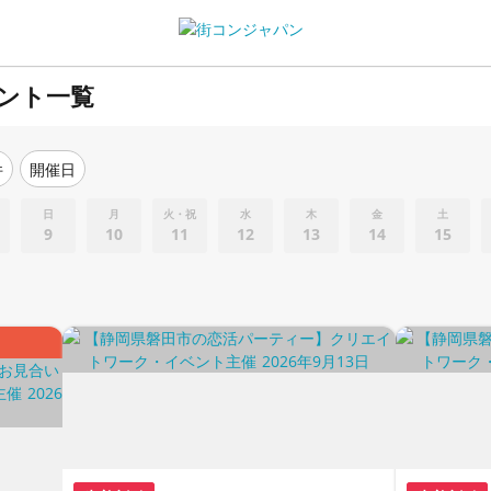
ント一覧
件
開催日
日
月
火・祝
水
木
金
土
9
10
11
12
13
14
15