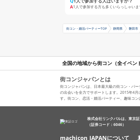
Q
1人で参加する人はいますか？
A
1人で参加する方も多くいらっしゃいま
街コン・婚活パーティーTOP
静岡県
磐田市
全国の地域から街コン（全イベン
街コンジャパンとは
街コンジャパンは、日本最大級の街コン・パー
の出会いを全力でサポートします。2015年
す。街コン、恋活・婚活パーティー、趣味コン
株式会社リンクバルは、東京証
（証券コード：6046）
machicon JAPANについて