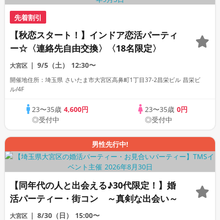
先着割引
【秋恋スタート！】インドア恋活パーティ
ー☆〈連絡先自由交換〉〈18名限定〉
9/5（土）
12:30〜
大宮区
開催地住所：埼玉県 さいたま市大宮区高鼻町1丁目37-2昌栄ビル 昌栄ビ
ル/4F
23〜35歳
4,600円
23〜35歳
0円
◎受付中
◎受付中
男性先行中!
【同年代の人と出会える♪30代限定！】婚
活パーティー・街コン ～真剣な出会い～
8/30（日）
15:00〜
大宮区