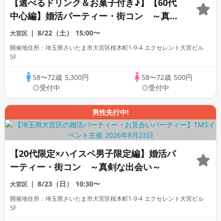
【選べるドリンク＆お菓子付き♪】【60代
中心編】婚活パーティー・街コン ～真剣
な出会い～
8/22（土）
15:00〜
大宮区
開催地住所：埼玉県さいたま市大宮区桜木町1-9-4 エクセレント大宮ビル
5F
58〜72歳
5,300円
58〜72歳
500円
◎受付中
◎受付中
男性先行中!
【20代限定×ハイスペ男子限定編】婚活パ
ーティー・街コン ～真剣な出会い～
8/23（日）
10:30〜
大宮区
開催地住所：埼玉県さいたま市大宮区桜木町1-9-4 エクセレント大宮ビル
5F