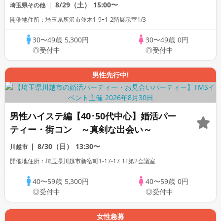
～
8/29（土）
15:00〜
埼玉県その他
開催地住所：埼玉県所沢市並木1‐9ｰ1 2階展示室1/3
30〜49歳
5,300円
30〜49歳
0円
◎受付中
◎受付中
男性先行中!
男性ハイステ編【40･50代中心】婚活パー
ティー・街コン ～真剣な出会い～
8/30（日）
13:30〜
川越市
開催地住所：埼玉県川越市新宿町1-17-17 1F第2会議室
40〜59歳
5,300円
40〜59歳
0円
◎受付中
◎受付中
女性急募