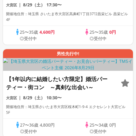
ーティー》
8/29（土）
17:30〜
大宮区
開催地住所：埼玉県 さいたま市大宮区高鼻町1丁目37?2昌栄ビル 昌栄ビル
4F
25〜35歳
4,600円
25〜35歳
0円
◎受付中
◎受付中
男性先行中!
【1年以内に結婚したい方限定】婚活パー
ティー・街コン ～真剣な出会い～
8/29（土）
10:30〜
大宮区
開催地住所：埼玉県さいたま市大宮区桜木町1-9-4 エクセレント大宮ビル
5F
27〜36歳
4,800円
25〜34歳
0円
◎受付中
◎受付中