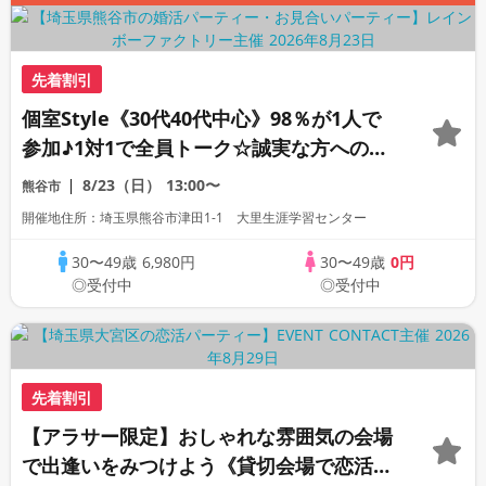
先着割引
個室Style《30代40代中心》98％が1人で
参加♪1対1で全員トーク☆誠実な方への婚
活パーティー
8/23（日）
13:00〜
熊谷市
開催地住所：埼玉県熊谷市津田1-1 大里生涯学習センター
30〜49歳
6,980円
30〜49歳
0円
◎受付中
◎受付中
先着割引
【アラサー限定】おしゃれな雰囲気の会場
で出逢いをみつけよう《貸切会場で恋活パ