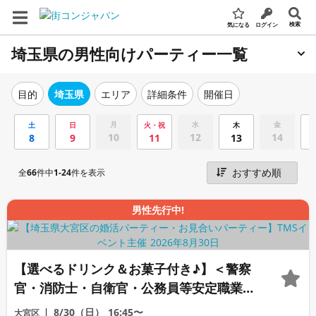
検索
気になる
ログイン
埼玉県の男性向けパーティー一覧
エリア
詳細条件
開催日
目的
埼玉県
月
水
金
土
日
火・祝
木
10
12
14
8
9
11
13
全
66
件中
1-24
件を表示
男性先行中!
【選べるドリンク＆お菓子付き♪】＜警察
官・消防士・自衛官・公務員等安定職業男
性集合編＞婚活パーティー・街コン ～真
8/30（日）
16:45〜
大宮区