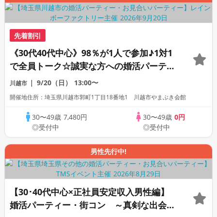
先着割引
《30代40代中心》98％が1人で参加♪1対1
で全員トーク☆誠実な方への婚活パーティ
ー
9/20（日）
13:00〜
川越市
開催地住所：埼玉県川越市郭町1丁目18番地1 川越市やまぶき会館
30〜49歳
7,480円
30〜49歳
0円
◎受付中
◎受付中
男性先行中!
【30･40代中心×正社員安定収入男性編】
婚活パーティー・街コン ～真剣な出会い