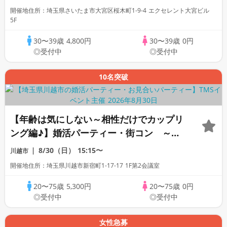
開催地住所：埼玉県さいたま市大宮区桜木町1-9-4 エクセレント大宮ビル
5F
30〜39歳
4,800円
30〜39歳
0円
◎受付中
◎受付中
10名突破
【年齢は気にしない～相性だけでカップリ
ング編♪】婚活パーティー・街コン ～真
剣な出会い～
8/30（日）
15:15〜
川越市
開催地住所：埼玉県川越市新宿町1-17-17 1F第2会議室
20〜75歳
5,300円
20〜75歳
0円
◎受付中
◎受付中
女性急募