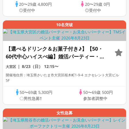
20〜29歳
4,800円
20〜29歳
0円
◎受付中
◎受付中
10名突破
【選べるドリンク＆お菓子付き♪】【50・
60代中心ハイスぺ編】婚活パーティー・街
コン ～真剣な出会い～
8/23（日）
12:15〜
大宮区
開催地住所：埼玉県さいたま市大宮区桜木町1-9-4 エクセレント大宮ビル
5F
50〜69歳
5,300円
50〜69歳
500円
〇男性急募‼
参加者調整中
女性急募