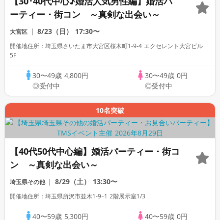
【30･40代中心♪婚活人気男性編】婚活パ
ーティー・街コン ～真剣な出会い～
8/23（日）
17:30〜
大宮区
開催地住所：埼玉県さいたま市大宮区桜木町1-9-4 エクセレント大宮ビル
5F
30〜49歳
4,800円
30〜49歳
0円
◎受付中
◎受付中
10名突破
【40代50代中心編】婚活パーティー・街コ
ン ～真剣な出会い～
8/29（土）
13:30〜
埼玉県その他
開催地住所：埼玉県所沢市並木1‐9ｰ1 2階展示室1/3
40〜59歳
5,300円
40〜59歳
0円