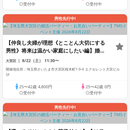
◎受付中
◎受付中
男性先行中!
【仲良し夫婦が理想《とことん大切にする
男性》将来は温かい家庭にしたい編】婚活
パーティー・街コン ～真剣な出会い～
8/22（土）
11:30〜
大宮区
開催地住所：埼玉県さいたま市大宮区桜木町1-9-4 エクセレント大宮ビル
5F
25〜42歳
4,800円
25〜42歳
0円
◎受付中
◎受付中
男性先行中!