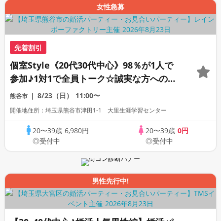
女性急募
先着割引
個室Style《20代30代中心》98％が1人で
参加♪1対1で全員トーク☆誠実な方への婚
活パーティー
8/23（日）
11:00〜
熊谷市
開催地住所：埼玉県熊谷市津田1-1 大里生涯学習センター
20〜39歳
6,980円
20〜39歳
0円
◎受付中
◎受付中
男性先行中!