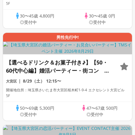
5F
30〜45歳
4,800円
30〜45歳
0円
◎受付中
◎受付中
男性先行中!
【選べるドリンク＆お菓子付き♪】【50・
60代中心編】婚活パーティー・街コン ～
真剣な出会い～
8/29（土）
12:15〜
大宮区
開催地住所：埼玉県さいたま市大宮区桜木町1-9-4 エクセレント大宮ビル
5F
50〜69歳
5,300円
47〜67歳
500円
◎受付中
◎受付中