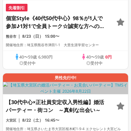
先着割引
個室Style《40代50代中心》98％が1人で
参加♪1対1で全員トーク☆誠実な方への婚
活パーティー
8/23（日）
15:00〜
熊谷市
開催地住所：埼玉県熊谷市津田1-1 大里生涯学習センター
40〜59歳
6,980円
40〜59歳
0円
◎受付中
◎受付中
男性先行中!
【30代中心×正社員安定収入男性編】婚活
パーティー・街コン ～真剣な出会い～
8/22（土）
16:45〜
大宮区
開催地住所：埼玉県さいたま市大宮区桜木町1-9-4 エクセレント大宮ビル