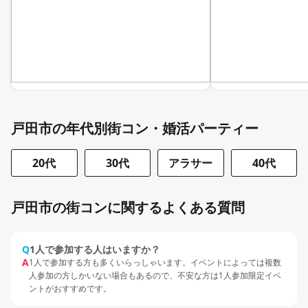
戸田市の年代別街コン・婚活パーティー
20代
30代
アラサー
40代
戸田市の街コンに関するよくある質問
Q
1人で参加する人はいますか？
A
1人で参加する方も多くいらっしゃいます。イベントによっては複数
人参加の方しかいない場合もあるので、不安な方は1人参加限定イベ
ントがおすすめです。