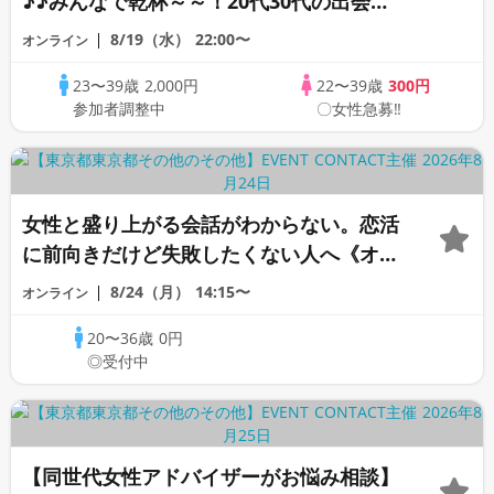
♪♪みんなで乾杯～～！20代30代の出会い
応援♪♪リモートパーティー♪♪友達作りか
8/19（水）
22:00〜
オンライン
ら交流を広げましょう！仲良くなりましょ
23〜39歳
2,000円
22〜39歳
300円
う♪☆全国の方が対象☆司会進行あり♪♪♪
参加者調整中
〇女性急募‼
女性と盛り上がる会話がわからない。恋活
に前向きだけど失敗したくない人へ《オン
ライン恋愛相談室》
8/24（月）
14:15〜
オンライン
20〜36歳
0円
◎受付中
【同世代女性アドバイザーがお悩み相談】