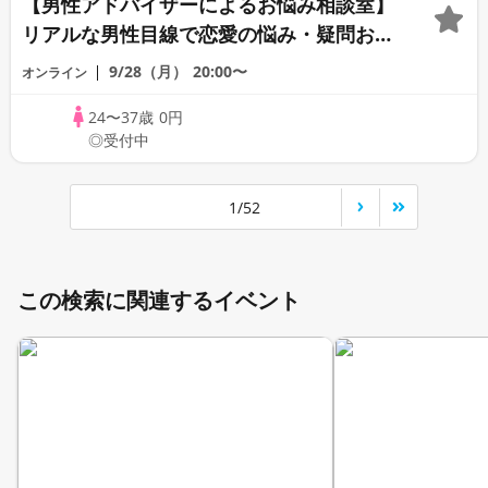
【男性アドバイザーによるお悩み相談室】
リアルな男性目線で恋愛の悩み・疑問お答
えします《女性のための恋愛相談室》
9/28（月）
20:00〜
オンライン
24〜37歳
0円
◎受付中
1/52
この検索に関連するイベント