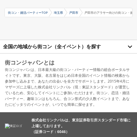
街コン・婚活パーティーTOP
埼玉県
戸田市
戸田市のアラサー向けの街コン・婚活
全国の地域から街コン（全イベント）を探す
街コンジャパンとは
街コンジャパンは、日本最大級の街コン・パーティー情報の総合ポータルサ
イトです。東京、大阪、名古屋をはじめ日本全国のイベント情報の検索から
参加申し込みまで、あなたの出会いを全力でサポートします。2015年4月に
マザーズに上場した株式会社リンクバル（現：東証スタンダード）が運営し
ているため、安心してイベントにご参加いただけます。街コン、恋活・婚活
パーティー、趣味コンはもちろん、合コン形式の少人数イベントまで、あな
たにピッタリのイベントが、いつでも簡単に探せます。
株式会社リンクバルは、東京証券取引所スタンダード市場に
上場しております。
（証券コード：6046）