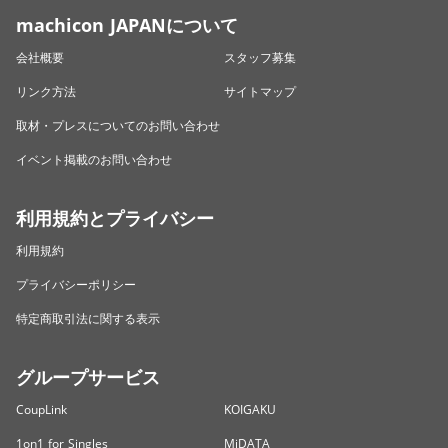
machicon JAPANについて
会社概要
スタッフ募集
リンク方法
サイトマップ
取材・プレスについてのお問い合わせ
イベント掲載のお問い合わせ
利用規約とプライバシー
利用規約
プライバシーポリシー
特定商取引法に関する表示
グループサービス
CoupLink
KOIGAKU
1on1 for Singles
MiDATA