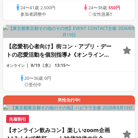
オンライン婚活☆全国の方が対象☆司会進
24〜41歳
2,500円
24〜38歳
550円
行あり♪♪
参加者調整中
〇女性急募‼
【恋愛初心者向け】街コン・アプリ・デー
トの恋愛活動を個別指導♪《オンラインカ
ウンセリング》
8/19（水）
13:15〜
オンライン
20〜36歳
0円
◎受付中
男性先行中!
先着割引
【オンライン飲みコン】楽しいzoom企画