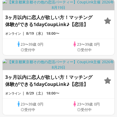
3ヶ月以内に恋人が欲しい方！マッチング
体験ができる1dayCoupLink♪【恋活】
8/19（水）
18:00〜
オンライン
23〜39歳
0円
23〜39歳
0円
◎受付中
◎受付中
3ヶ月以内に恋人が欲しい方！マッチング
体験ができる1dayCoupLink♪【恋活】
8/29（土）
18:00〜
オンライン
23〜39歳
0円
23〜39歳
0円
◎受付中
◎受付中