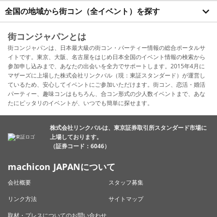
全国の地域から街コン（全イベント）を探す
街コンジャパンとは
街コンジャパンは、日本最大級の街コン・パーティー情報の総合ポータルサ
イトです。東京、大阪、名古屋をはじめ日本全国のイベント情報の検索から
参加申し込みまで、あなたの出会いを全力でサポートします。2015年4月に
マザーズに上場した株式会社リンクバル（現：東証スタンダード）が運営し
ているため、安心してイベントにご参加いただけます。街コン、恋活・婚活
パーティー、趣味コンはもちろん、合コン形式の少人数イベントまで、あな
たにピッタリのイベントが、いつでも簡単に探せます。
株式会社リンクバルは、東京証券取引所スタンダード市場に
上場しております。
（証券コード：6046）
machicon JAPANについて
会社概要
スタッフ募集
リンク方法
サイトマップ
取材・プレスについてのお問い合わせ