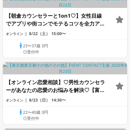
【朝倉カウンセラーと1on1♡】女性目線
でアプリや街コンでモテるコツを全力アド
バイス♡《オンライン恋愛カウンセリン
8/22（土）
15:00〜
オンライン
グ》
23〜37歳
0円
◎受付中
【オンライン恋愛相談】♡男性カウンセラ
ーがあなたの恋愛のお悩みを解決♡【富沢
カウンセラー】
8/23（日）
14:30〜
オンライン
22〜40歳
0円
◎受付中