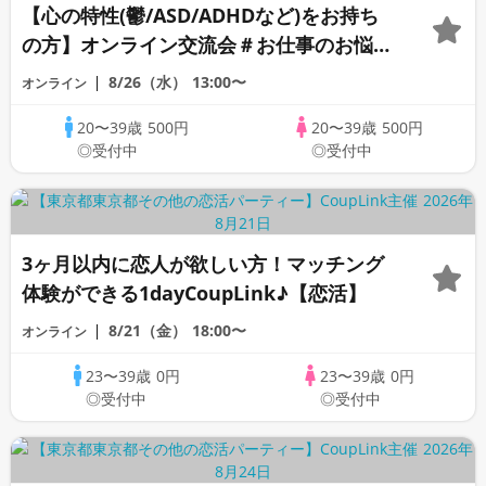
【心の特性(鬱/ASD/ADHDなど)をお持ち
の方】オンライン交流会＃お仕事のお悩み
編《20代30代限定》
8/26（水）
13:00〜
オンライン
20〜39歳
500円
20〜39歳
500円
◎受付中
◎受付中
3ヶ月以内に恋人が欲しい方！マッチング
体験ができる1dayCoupLink♪【恋活】
8/21（金）
18:00〜
オンライン
23〜39歳
0円
23〜39歳
0円
◎受付中
◎受付中