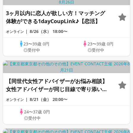
3ヶ月以内に恋人が欲しい方！マッチング
体験ができる1dayCoupLink♪【恋活】
8/26（水）
18:00〜
オンライン
23〜39歳
0円
23〜39歳
0円
◎受付中
◎受付中
【同世代女性アドバイザーがお悩み相談】
女性アドバイザーが同じ目線で寄り添いま
す！《女性のための恋愛相談室》
8/21（金）
20:00〜
オンライン
24〜37歳
0円
◎受付中