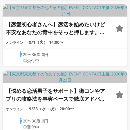
【恋愛初心者さんへ】恋活を始めたいけど
不安なあなたの背中をそっと押します。
《オンライン恋愛相談室》
9/1（火）
14:00〜
オンライン
20〜36歳
0円
◎受付中
【悩める恋活男子をサポート】街コンやア
プリの攻略法を事実ベースで徹底アドバイ
ス♡もう恋活で迷わない《オンライン恋愛
9/23（水・祝）
20:00〜
オンライン
相談室》
20〜36歳
0円
◎受付中