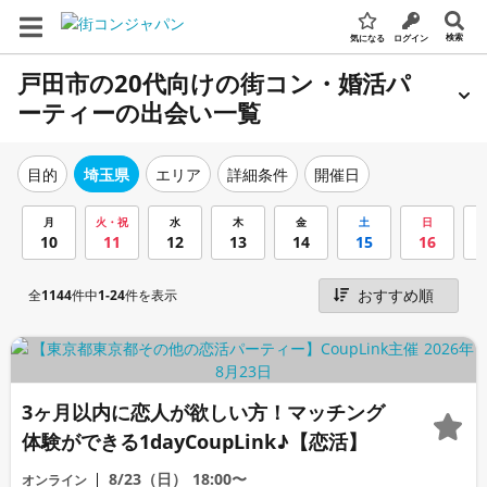
検索
気になる
ログイン
戸田市の20代向けの街コン・婚活パ
ーティーの出会い一覧
エリア
詳細条件
開催日
目的
埼玉県
月
火・祝
水
木
金
土
日
10
11
12
13
14
15
16
全
1144
件中
1-24
件を表示
3ヶ月以内に恋人が欲しい方！マッチング
体験ができる1dayCoupLink♪【恋活】
8/23（日）
18:00〜
オンライン