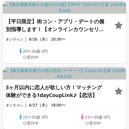
【平日限定】街コン・アプリ・デートの個
別指導します！【オンラインカウンセリン
グ】《芹沢カウンセラー》
8/26（水）
20:30〜
オンライン
20〜36歳
0円
◎受付中
3ヶ月以内に恋人が欲しい方！マッチング
体験ができる1dayCoupLink♪【恋活】
8/27（木）
18:00〜
オンライン
23〜39歳
0円
23〜39歳
0円
◎受付中
◎受付中