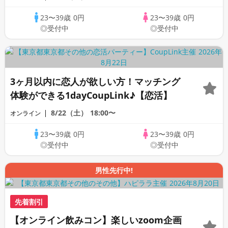
23〜39歳
0円
23〜39歳
0円
◎受付中
◎受付中
3ヶ月以内に恋人が欲しい方！マッチング
体験ができる1dayCoupLink♪【恋活】
8/22（土）
18:00〜
オンライン
23〜39歳
0円
23〜39歳
0円
◎受付中
◎受付中
男性先行中!
先着割引
【オンライン飲みコン】楽しいzoom企画