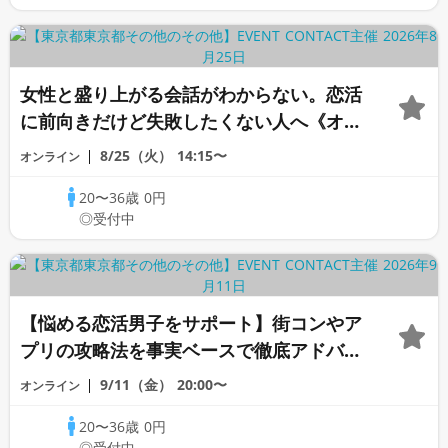
女性と盛り上がる会話がわからない。恋活
に前向きだけど失敗したくない人へ《オン
ライン恋愛相談室》
8/25（火）
14:15〜
オンライン
20〜36歳
0円
◎受付中
【悩める恋活男子をサポート】街コンやア
プリの攻略法を事実ベースで徹底アドバイ
ス♡もう恋活で迷わない《オンライン恋愛
9/11（金）
20:00〜
オンライン
相談室》
20〜36歳
0円
◎受付中