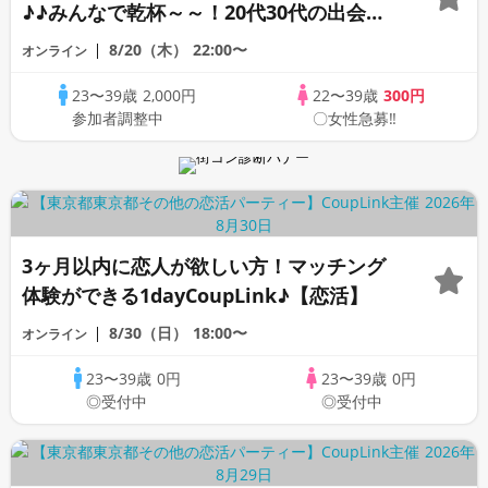
♪♪みんなで乾杯～～！20代30代の出会い
応援♪♪リモートパーティー♪♪友達作りか
8/20（木）
22:00〜
オンライン
ら交流を広げましょう！仲良くなりましょ
23〜39歳
2,000円
22〜39歳
300円
う♪☆全国の方が対象☆司会進行あり♪♪♪
参加者調整中
〇女性急募‼
3ヶ月以内に恋人が欲しい方！マッチング
体験ができる1dayCoupLink♪【恋活】
8/30（日）
18:00〜
オンライン
23〜39歳
0円
23〜39歳
0円
◎受付中
◎受付中