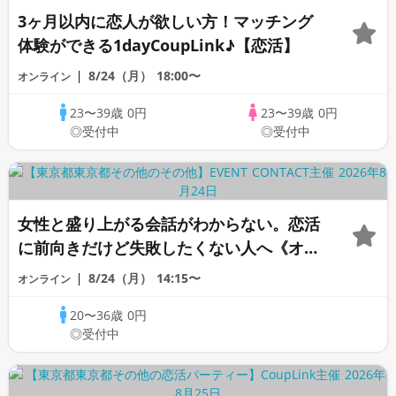
3ヶ月以内に恋人が欲しい方！マッチング
体験ができる1dayCoupLink♪【恋活】
8/24（月）
18:00〜
オンライン
23〜39歳
0円
23〜39歳
0円
◎受付中
◎受付中
女性と盛り上がる会話がわからない。恋活
に前向きだけど失敗したくない人へ《オン
ライン恋愛相談室》
8/24（月）
14:15〜
オンライン
20〜36歳
0円
◎受付中