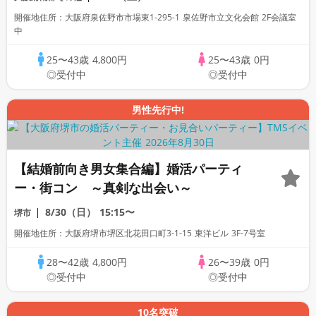
開催地住所：大阪府泉佐野市市場東1-295-1 泉佐野市立文化会館 2F会議室
中
25〜43歳
4,800円
25〜43歳
0円
◎受付中
◎受付中
男性先行中!
【結婚前向き男女集合編】婚活パーティ
ー・街コン ～真剣な出会い～
8/30（日）
15:15〜
堺市
開催地住所：大阪府堺市堺区北花田口町3-1-15 東洋ビル 3F-7号室
28〜42歳
4,800円
26〜39歳
0円
◎受付中
◎受付中
10名突破