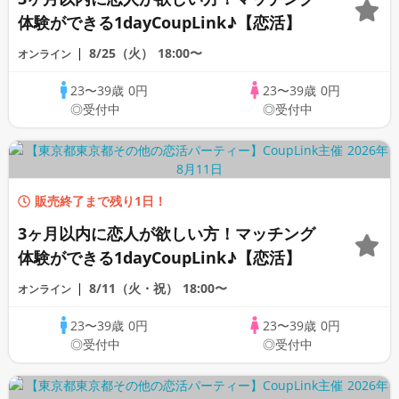
体験ができる1dayCoupLink♪【恋活】
8/25（火）
18:00〜
オンライン
23〜39歳
0円
23〜39歳
0円
◎受付中
◎受付中
販売終了まで残り1日！
3ヶ月以内に恋人が欲しい方！マッチング
体験ができる1dayCoupLink♪【恋活】
8/11（火・祝）
18:00〜
オンライン
23〜39歳
0円
23〜39歳
0円
◎受付中
◎受付中