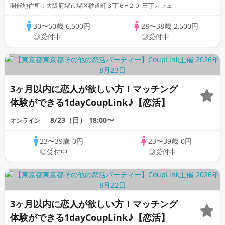
開催地住所：大阪府堺市堺区砂道町３丁６−２０ 三丁カフェ
30〜50歳
6,500円
28〜38歳
2,500円
◎受付中
◎受付中
3ヶ月以内に恋人が欲しい方！マッチング
体験ができる1dayCoupLink♪【恋活】
8/23（日）
18:00〜
オンライン
23〜39歳
0円
23〜39歳
0円
◎受付中
◎受付中
3ヶ月以内に恋人が欲しい方！マッチング
体験ができる1dayCoupLink♪【恋活】