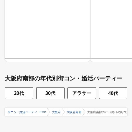
大阪府南部の年代別街コン・婚活パーティー
20代
30代
アラサー
40代
街コン・婚活パーティーTOP
大阪府
大阪府南部
大阪府南部の20代向けの街コン