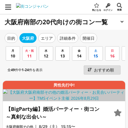
検索
気になる
ログイン
大阪府南部の20代向けの街コン一覧
エリア
詳細条件
開催日
目的
大阪府
月
火・祝
水
木
金
土
日
10
11
12
13
14
15
16
全
49
件中
1-24
件を表示
男性先行中!
【BigParty編】婚活パーティー・街コン
～真剣な出会い～
8/29（土）
15:15〜
大阪府南部その他