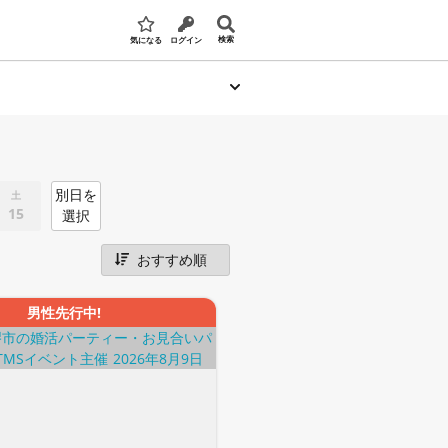
検索
気になる
ログイン
別日を
土
15
選択
男性先行中!