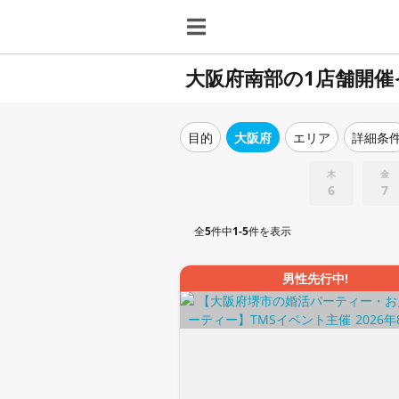
大阪府南部の1店舗開催
目的
大阪府
エリア
詳細条
木
金
6
7
全
5
件中
1-5
件を表示
男性先行中!