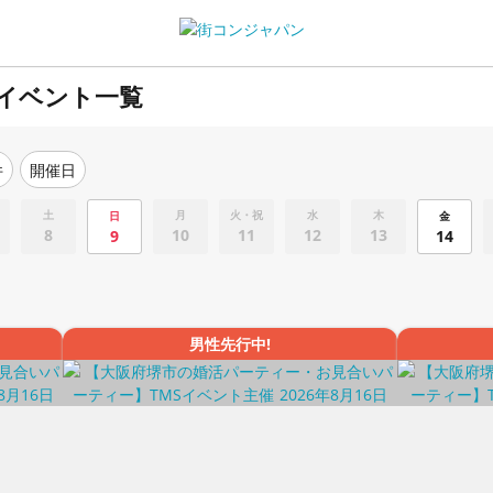
イベント一覧
件
開催日
土
月
火・祝
水
木
日
金
8
10
11
12
13
9
14
男性先行中!