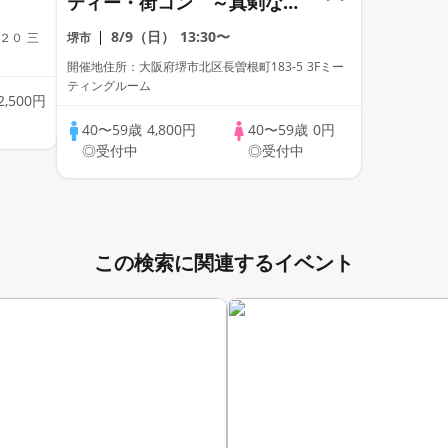
ティー・街コン ～真剣な出
会い～
8/9（日）
13:30〜
２０ 三
堺市
開催地住所：大阪府堺市北区長曽根町183-5 3Fミー
ティングルーム
2,500円
40〜59歳
4,800円
40〜59歳
0円
◎受付中
◎受付中
この検索に関連するイベント