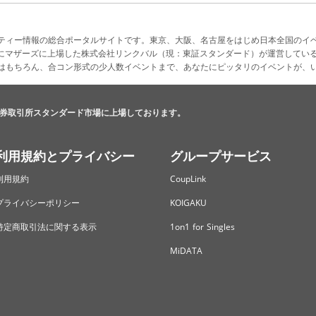
ティー情報の総合ポータルサイトです。東京、大阪、名古屋をはじめ日本全国のイ
4月にマザーズに上場した株式会社リンクバル（現：東証スタンダード）が運営してい
はもちろん、合コン形式の少人数イベントまで、あなたにピッタリのイベントが、
券取引所スタンダード市場に上場しております。
利用規約とプライバシー
グループサービス
利用規約
CoupLink
プライバシーポリシー
KOIGAKU
特定商取引法に関する表示
1on1 for Singles
MiDATA