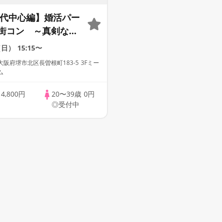
30代中心編】婚活パー
街コン ～真剣な出
（日）
15:15〜
阪府堺市北区長曽根町183-5 3Fミー
ム
歳
4,800円
20〜39歳
0円
◎受付中