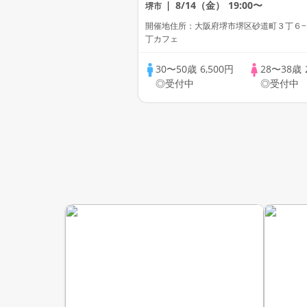
8/14（金）
19:00〜
堺市
開催地住所：大阪府堺市堺区砂道町３丁６−
丁カフェ
30〜50歳
6,500円
28〜38歳
◎受付中
◎受付中