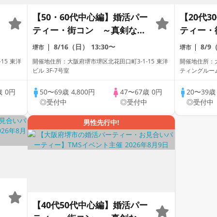
【50・60代中心編】婚活パー
【20代
ティー・街コン ～真剣な出
ティー・
会い～
会い～
8/16（日）
13:30〜
8/9
堺市
堺市
15 東洋
開催地住所：大阪府堺市堺区北花田口町3-1-15 東洋
開催地住所：大
ビル 3F-7号室
ティングルー
歳
0円
50〜69歳
4,800円
47〜67歳
0円
20〜39
中
◎受付中
◎受付中
◎受付中
男性先行中!
【40代50代中心編】婚活パー