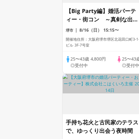
【Big Party編】婚活パーテ
ィー・街コン ～真剣な出会
い～
8/16（日）
15:15〜
堺市
開催地住所：大阪府堺市堺区北花田口町3-1-
ビル 3F-7号室
25〜43歳
4,800円
25〜43
◎受付中
◎受付
手持ち花火と古民家のテラス
で、ゆっくり出会う夜時間