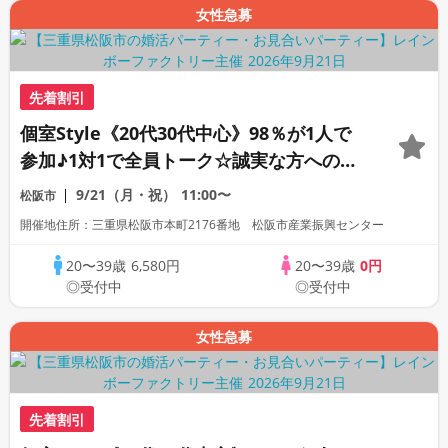
女性急募
先着割引
個室Style《20代30代中心》98％が1人で
参加♪1対1で全員トーク☆誠実な方への婚
活パーティー
9/21（月・祝）
11:00〜
松阪市
開催地住所：三重県松阪市本町2176番地 松阪市産業振興センター
20〜39歳
6,580円
20〜39歳
0円
◎受付中
◎受付中
女性急募
先着割引