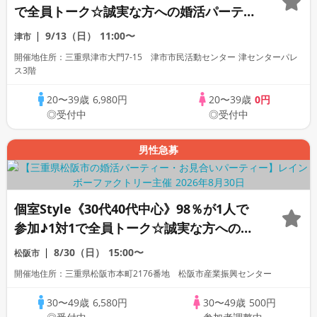
で全員トーク☆誠実な方への婚活パーティ
ー
9/13（日）
11:00〜
津市
開催地住所：三重県津市大門7-15 津市市民活動センター 津センターパレ
ス3階
20〜39歳
6,980円
20〜39歳
0円
◎受付中
◎受付中
男性急募
個室Style《30代40代中心》98％が1人で
参加♪1対1で全員トーク☆誠実な方への婚
活パーティー
8/30（日）
15:00〜
松阪市
開催地住所：三重県松阪市本町2176番地 松阪市産業振興センター
30〜49歳
6,580円
30〜49歳
500円