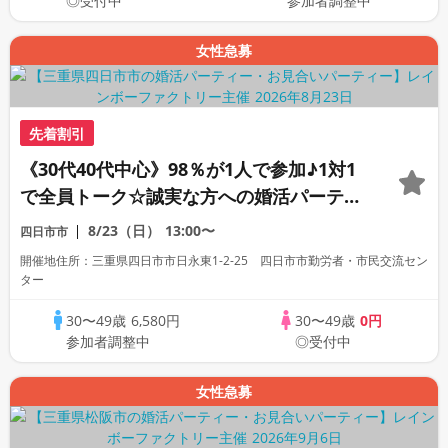
◎受付中
参加者調整中
女性急募
先着割引
《30代40代中心》98％が1人で参加♪1対1
で全員トーク☆誠実な方への婚活パーティ
ー
8/23（日）
13:00〜
四日市市
開催地住所：三重県四日市市日永東1-2-25 四日市市勤労者・市民交流セン
ター
30〜49歳
6,580円
30〜49歳
0円
参加者調整中
◎受付中
女性急募