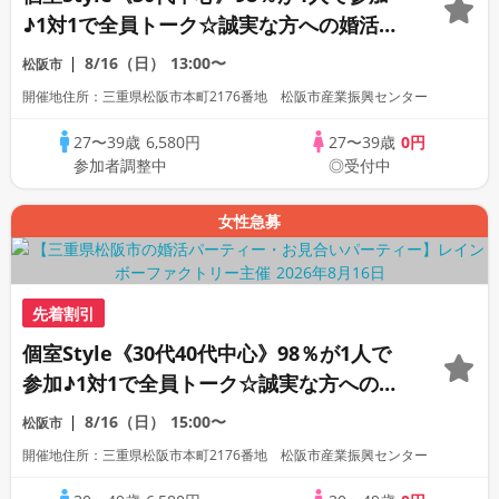
♪1対1で全員トーク☆誠実な方への婚活パ
ーティー
8/16（日）
13:00〜
松阪市
開催地住所：三重県松阪市本町2176番地 松阪市産業振興センター
27〜39歳
6,580円
27〜39歳
0円
参加者調整中
◎受付中
女性急募
先着割引
個室Style《30代40代中心》98％が1人で
参加♪1対1で全員トーク☆誠実な方への婚
活パーティー
8/16（日）
15:00〜
松阪市
開催地住所：三重県松阪市本町2176番地 松阪市産業振興センター