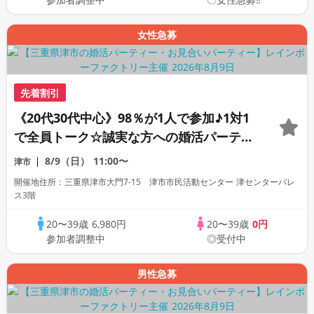
女性急募
先着割引
《20代30代中心》98％が1人で参加♪1対1
で全員トーク☆誠実な方への婚活パーティ
ー
8/9（日）
11:00〜
津市
開催地住所：三重県津市大門7-15 津市市民活動センター 津センターパレ
ス3階
20〜39歳
6,980円
20〜39歳
0円
参加者調整中
◎受付中
男性急募