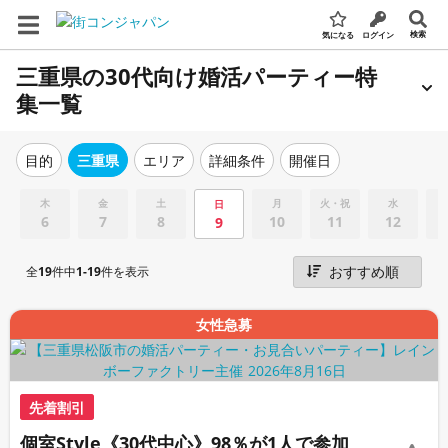
検索
気になる
ログイン
三重県の30代向け婚活パーティー特
集一覧
エリア
詳細条件
開催日
目的
三重県
木
金
土
月
火・祝
水
日
6
7
8
10
11
12
9
全
19
件中
1-19
件を表示
女性急募
先着割引
個室Style《30代中心》98％が1人で参加