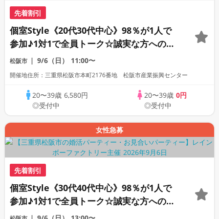
先着割引
個室Style《20代30代中心》98％が1人で
参加♪1対1で全員トーク☆誠実な方への婚
活パーティー
9/6（日）
11:00〜
松阪市
開催地住所：三重県松阪市本町2176番地 松阪市産業振興センター
20〜39歳
6,580円
20〜39歳
0円
◎受付中
◎受付中
女性急募
先着割引
個室Style《30代40代中心》98％が1人で
参加♪1対1で全員トーク☆誠実な方への婚
活パーティー
9/6（日）
13:00〜
松阪市