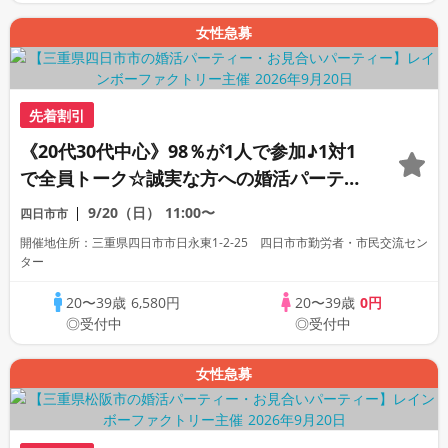
女性急募
先着割引
《20代30代中心》98％が1人で参加♪1対1
で全員トーク☆誠実な方への婚活パーティ
ー
9/20（日）
11:00〜
四日市市
開催地住所：三重県四日市市日永東1-2-25 四日市市勤労者・市民交流セン
ター
20〜39歳
6,580円
20〜39歳
0円
◎受付中
◎受付中
女性急募