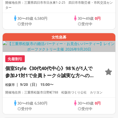
開催地住所：三重県四日市市日永東1-2-25 四日市市勤労者・市民交流セン
ター
30〜49歳
6,580円
30〜49歳
0円
◎受付中
◎受付中
女性急募
先着割引
個室Style《30代40代中心》98％が1人で
参加♪1対1で全員トーク☆誠実な方への婚
活パーティー
9/20（日）
15:00〜
松阪市
開催地住所：三重県松阪市日野町788 松阪街づくり公社 カリヨン
30〜49歳
6,580円
30〜49歳
0円
◎受付中
◎受付中