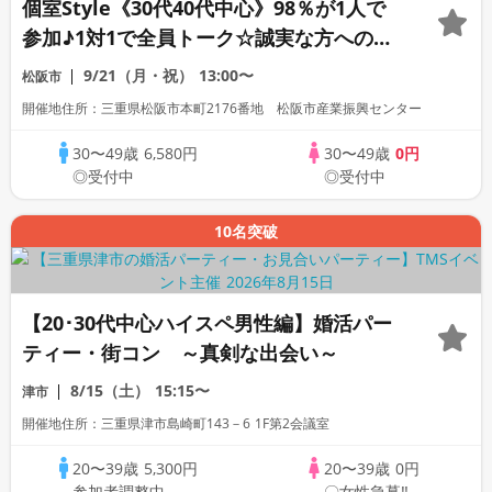
個室Style《30代40代中心》98％が1人で
参加♪1対1で全員トーク☆誠実な方への婚
活パーティー
9/21（月・祝）
13:00〜
松阪市
開催地住所：三重県松阪市本町2176番地 松阪市産業振興センター
30〜49歳
6,580円
30〜49歳
0円
◎受付中
◎受付中
10名突破
【20･30代中心ハイスペ男性編】婚活パー
ティー・街コン ～真剣な出会い～
8/15（土）
15:15〜
津市
開催地住所：三重県津市島崎町143－6 1F第2会議室
20〜39歳
5,300円
20〜39歳
0円
参加者調整中
〇女性急募‼