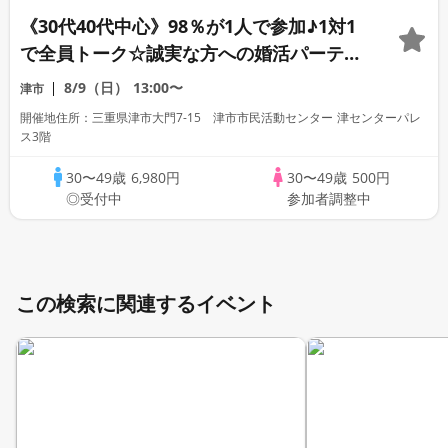
《30代40代中心》98％が1人で参加♪1対1
で全員トーク☆誠実な方への婚活パーティ
ー
8/9（日）
13:00〜
津市
開催地住所：三重県津市大門7-15 津市市民活動センター 津センターパレ
ス3階
30〜49歳
6,980円
30〜49歳
500円
◎受付中
参加者調整中
この検索に関連するイベント