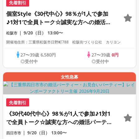
先着割引
個室Style《30代中心》98％が1人で参加
♪1対1で全員トーク☆誠実な方への婚活パ
ーティー
9/20（日）
13:00〜
松阪市
開催地住所：三重県松阪市日野町788 松阪街づくり公社 カリヨン
27〜39歳
6,580円
27〜39歳
0円
◎受付中
◎受付中
女性急募
先着割引
《30代40代中心》98％が1人で参加♪1対1
で全員トーク☆誠実な方への婚活パーティ
ー
9/20（日）
13:00〜
四日市市