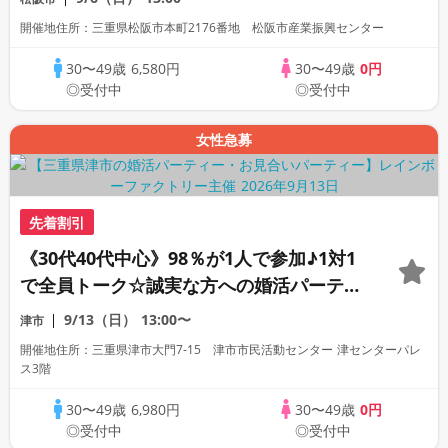
開催地住所：三重県松阪市本町2176番地 松阪市産業振興センター
30〜49歳
6,580円
30〜49歳
0円
◎受付中
◎受付中
女性急募
先着割引
《30代40代中心》98％が1人で参加♪1対1
で全員トーク☆誠実な方への婚活パーティ
ー
9/13（日）
13:00〜
津市
開催地住所：三重県津市大門7-15 津市市民活動センター 津センターパレ
ス3階
30〜49歳
6,980円
30〜49歳
0円
◎受付中
◎受付中