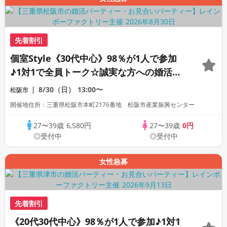
先着割引
個室Style《30代中心》98％が1人で参加
♪1対1で全員トーク☆誠実な方への婚活パ
ーティー
8/30（日）
13:00〜
松阪市
開催地住所：三重県松阪市本町2176番地 松阪市産業振興センター
27〜39歳
6,580円
27〜39歳
0円
◎受付中
◎受付中
女性急募
先着割引
《20代30代中心》98％が1人で参加♪1対1