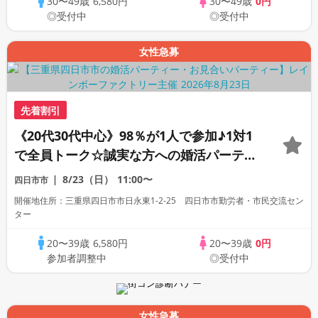
30〜49歳
6,580円
30〜49歳
0円
◎受付中
◎受付中
女性急募
先着割引
《20代30代中心》98％が1人で参加♪1対1
で全員トーク☆誠実な方への婚活パーティ
ー
8/23（日）
11:00〜
四日市市
開催地住所：三重県四日市市日永東1-2-25 四日市市勤労者・市民交流セン
ター
20〜39歳
6,580円
20〜39歳
0円
参加者調整中
◎受付中
女性急募