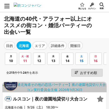
検索
気になる
ログイン
北海道の40代・アラフォー以上にオ
ススメの街コン・婚活パーティーの
出会い一覧
エリア
詳細条件
開催日
目的
北海道
月
火・祝
水
木
金
土
日
10
11
12
13
14
15
16
全
215
件中
1-24
件を表示
ルスコン｜夜の遊園地貸切り大合コン
PR
9/26（土）
18:30〜
北海道その他