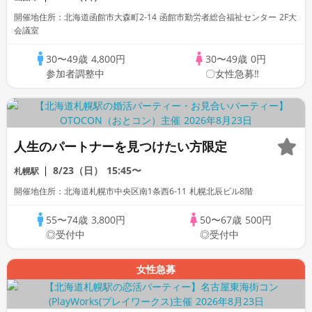
開催地住所：北海道函館市大森町2-14 函館市勤労者総合福祉センター 2F大
会議室
30〜49歳
4,800円
30〜49歳
0円
参加者調整中
〇女性急募‼
人生のパートナーを見つけたい方限定
8/23（日）
15:45〜
札幌駅
開催地住所：北海道札幌市中央区南1条西6-11 札幌北辰ビル8階
55〜74歳
3,800円
50〜67歳
500円
◎受付中
◎受付中
女性急募