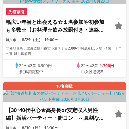
先着割引
幅広い年齢と出会える☆１名参加や初参加
も多数☆【お料理☆飲み放題付き・連絡先
交換あり・完全着席型】
8/29（土）
19:00〜
旭川市
開催地住所：北海道旭川市宮下通７丁目2399-1 明治屋ビル 地下1階 千年
の宴 旭川駅前店
22〜42歳
6,900円
22〜42歳
1,700円
参加者調整中
〇女性急募‼
10名突破
【30･40代中心★高身長or安定収入男性
編】婚活パーティー・街コン ～真剣な出
会い～
8/30（日）
15:30〜
旭川市