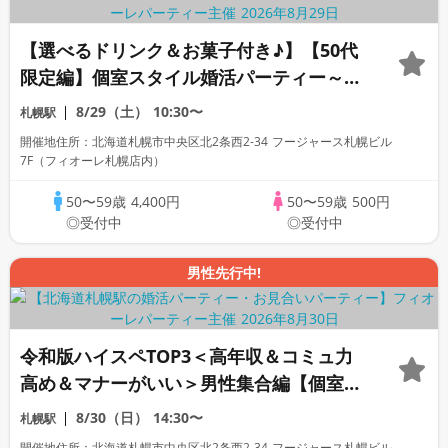
【選べるドリンク＆お菓子付き♪】【50代
限定編】個室スタイル婚活パーティー～真
剣な出会い～
8/29（土）
10:30〜
札幌駅
開催地住所：北海道札幌市中央区北2条西2-34 フージャース札幌ビル
7F（フィオーレ札幌店内）
50〜59歳
4,400円
50〜59歳
500円
◎受付中
◎受付中
男性先行中!
令和版ハイスペTOP3＜高年収＆コミュ力
高め＆マナーがいい＞男性集合編【個室】
婚活パーティー～真剣な出会い～
8/30（日）
14:30〜
札幌駅
開催地住所：北海道札幌市中央区北2条西2-34 フージャース札幌ビル