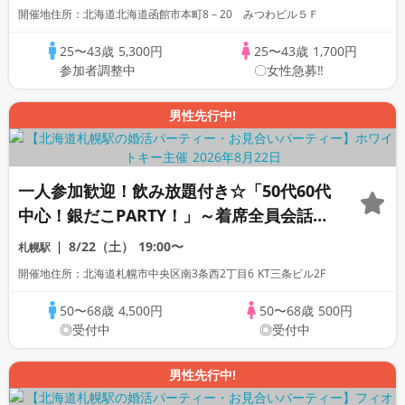
自由/飲み放題付き
開催地住所：北海道北海道函館市本町8－20 みつわビル５Ｆ
25〜43歳
5,300円
25〜43歳
1,700円
参加者調整中
〇女性急募‼
男性先行中!
一人参加歓迎！飲み放題付き☆「50代60代
中心！銀だこPARTY！」～着席全員会話/
マッチングあり/食事＆飲み放題付き～
8/22（土）
19:00〜
札幌駅
開催地住所：北海道札幌市中央区南3条西2丁目6 KT三条ビル2F
50〜68歳
4,500円
50〜68歳
500円
◎受付中
◎受付中
男性先行中!