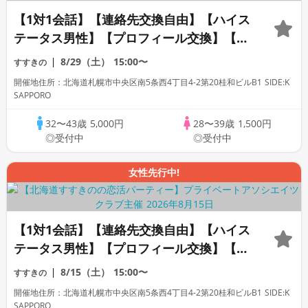
【1対1会話】【連絡先交換自由】【ハイス
テータス男性】【プロフィール交換】【カ
ップリングなし】【女性30代中心】初めて
8/29（土）
15:00〜
すすきの
の方も人見知りの方も安心です◇プライベ
開催地住所：北海道札幌市中央区南5条西4丁目4-2第20桂和ビルB1 SIDE:K
ートアソシエイツクラブ
SAPPORO
32〜43歳
5,000円
28〜39歳
1,500円
◎受付中
◎受付中
女性先行中!
【1対1会話】【連絡先交換自由】【ハイス
テータス男性】【プロフィール交換】【カ
ップリングなし】【40代中心】初めての方
8/15（土）
15:00〜
すすきの
も人見知りの方も安心です◇プライベート
開催地住所：北海道札幌市中央区南5条西4丁目4-2第20桂和ビルB1 SIDE:K
アソシエイツクラブ
SAPPORO