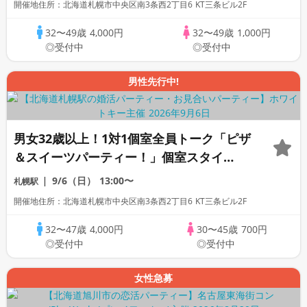
開催地住所：北海道札幌市中央区南3条西2丁目6 KT三条ビル2F
32〜49歳
4,000円
32〜49歳
1,000円
◎受付中
◎受付中
男性先行中!
男女32歳以上！1対1個室全員トーク「ピザ
＆スイーツパーティー！」個室スタイ
ル/White Key AI Matching/マッチング
9/6（日）
13:00〜
札幌駅
あり
開催地住所：北海道札幌市中央区南3条西2丁目6 KT三条ビル2F
32〜47歳
4,000円
30〜45歳
700円
◎受付中
◎受付中
女性急募