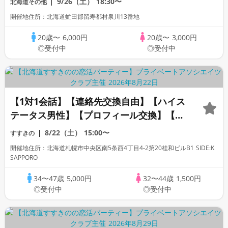
9/26（土）
18:30〜
北海道その他
開催地住所：北海道虻田郡留寿都村泉川13番地
20歳〜
6,000円
20歳〜
3,000円
◎受付中
◎受付中
【1対1会話】【連絡先交換自由】【ハイス
テータス男性】【プロフィール交換】【カ
ップリングなし】【アラフォー世代】初め
8/22（土）
15:00〜
すすきの
ての方も人見知りの方も安心です◇プライ
開催地住所：北海道札幌市中央区南5条西4丁目4-2第20桂和ビルB1 SIDE:K
ベートアソシエイツクラブ
SAPPORO
34〜47歳
5,000円
32〜44歳
1,500円
◎受付中
◎受付中