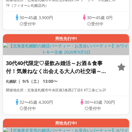
7F（フィオーレ札幌店内）
30〜45歳
3,900円
30〜45歳
0円
◎受付中
◎受付中
男性先行中!
30代40代限定♡昼飲み婚活～お酒＆食事
付！気兼ねなく出会える大人の社交場～着
席＆立食スタイル/マッチングあり/お食事
9/5（土）
13:00〜
札幌駅
＆フリードリンク
開催地住所：北海道札幌市中央区南3条西2丁目6 KT三条ビル2F
32〜45歳
4,300円
30〜43歳
700円
◎受付中
◎受付中
男性先行中!