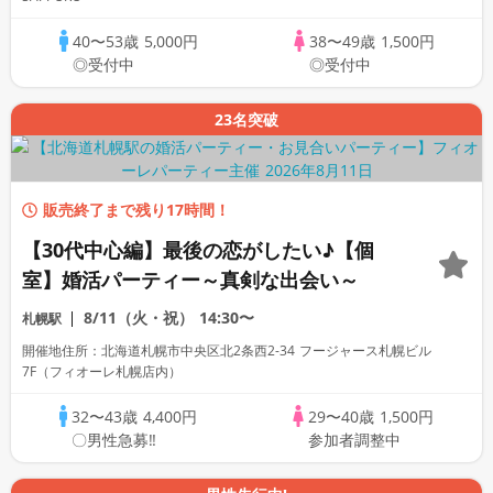
40〜53歳
5,000円
38〜49歳
1,500円
◎受付中
◎受付中
23名突破
販売終了まで残り17時間！
【30代中心編】最後の恋がしたい♪【個
室】婚活パーティー～真剣な出会い～
8/11（火・祝）
14:30〜
札幌駅
開催地住所：北海道札幌市中央区北2条西2-34 フージャース札幌ビル
7F（フィオーレ札幌店内）
32〜43歳
4,400円
29〜40歳
1,500円
〇男性急募‼
参加者調整中