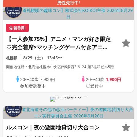
男性先行中!
先着割引
【一人参加75%】アニメ・マンガ好き限定
♡完全着席×マッチングゲーム付きアニメ
コン
8/29（土）
13:45〜
札幌駅
開催地住所：北海道札幌市中央区南6条西3-6−24 第2桂和ビル5階
20〜40歳
7,900円
20〜40歳
1,900円
参加者調整中
◎受付中
ルスコン｜夜の遊園地貸切り大合コン