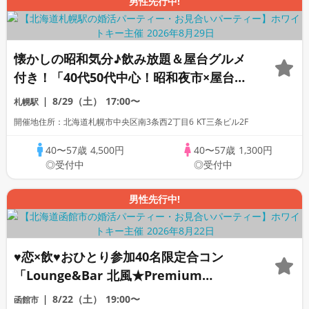
男性先行中!
懐かしの昭和気分♪飲み放題＆屋台グルメ
付き！「40代50代中心！昭和夜市×屋台グ
ルメフェス」着席1対1全員会話/立食フリ
8/29（土）
17:00〜
札幌駅
ータイム/マッチングあり
開催地住所：北海道札幌市中央区南3条西2丁目6 KT三条ビル2F
40〜57歳
4,500円
40〜57歳
1,300円
◎受付中
◎受付中
男性先行中!
♥恋×飲♥おひとり参加40名限定合コン
「Lounge&Bar 北風★Premium
Night」着席＆フリースタイル/連絡先交換
8/22（土）
19:00〜
函館市