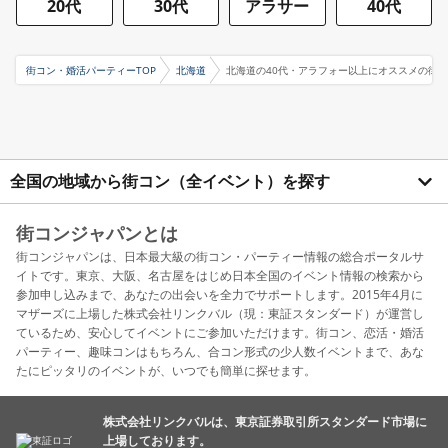
20代
30代
アラサー
40代
街コン・婚活パーティーTOP
北海道
北海道の40代・アラフォー以上にオススメの街
全国の地域から街コン（全イベント）を探す
街コンジャパンとは
街コンジャパンは、日本最大級の街コン・パーティー情報の総合ポータルサ
イトです。東京、大阪、名古屋をはじめ日本全国のイベント情報の検索から
参加申し込みまで、あなたの出会いを全力でサポートします。2015年4月に
マザーズに上場した株式会社リンクバル（現：東証スタンダード）が運営し
ているため、安心してイベントにご参加いただけます。街コン、恋活・婚活
パーティー、趣味コンはもちろん、合コン形式の少人数イベントまで、あな
たにピッタリのイベントが、いつでも簡単に探せます。
株式会社リンクバルは、東京証券取引所スタンダード市場に
上場しております。