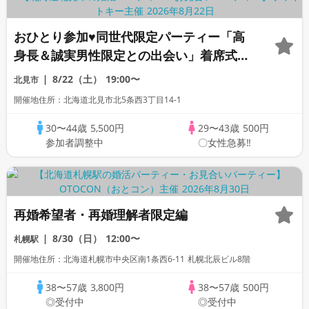
おひとり参加♥同世代限定パーティー「高
身長＆誠実男性限定との出会い」着席式全
員会話/WhiteKey AI Matching/マッチン
8/22（土）
19:00〜
北見市
グあり
開催地住所：北海道北見市北5条西3丁目14-1
30〜44歳
5,500円
29〜43歳
500円
参加者調整中
〇女性急募‼
再婚希望者・再婚理解者限定編
8/30（日）
12:00〜
札幌駅
開催地住所：北海道札幌市中央区南1条西6-11 札幌北辰ビル8階
38〜57歳
3,800円
38〜57歳
500円
◎受付中
◎受付中