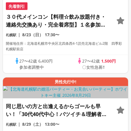
先着割引
３０代メインコン【料理☆飲み放題付き・
連絡先交換あり・完全着席型】１名参加多
数・初参加も大歓迎☆
8/23（日）
17:30〜
札幌駅
開催地住所：北海道札幌市中央区北四条西4-1読売北海道ビル2階 四季彩
札幌駅前店
27〜42歳
6,400円
27〜42歳
1,500円
参加者調整中
〇女性急募‼
男性先行中!
同じ思いの方と出逢えるからゴールも早
い！「30代40代中心！バツイチ＆理解者
編」個室スタイル/White Key AI
8/29（土）
13:00〜
札幌駅
Matching/マッチングあり