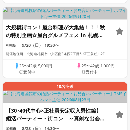
大規模街コン！屋台料理が大集結！！「秋
の特別企画☆屋台グルメフェス in 札幌」
フリースタイル/連絡先交換自由/フード＆
9/20（日）
19:30〜
札幌駅
ドリンク
開催地住所：北海道札幌市中央区南3条西2丁目6 KT三条ビル2F
25〜42歳
5,000円
25〜42歳
1,000円
◎受付中
◎受付中
10名突破
【30･40代中心×正社員安定収入男性編】
婚活パーティー・街コン ～真剣な出会い
～
8/23（日）
14:30〜
函館市