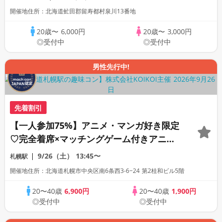
開催地住所：北海道虻田郡留寿都村泉川13番地
20歳〜
6,000円
20歳〜
3,000円
◎受付中
◎受付中
男性先行中!
先着割引
【一人参加75%】アニメ・マンガ好き限定
♡完全着席×マッチングゲーム付きアニメ
コン
9/26（土）
13:45〜
札幌駅
開催地住所：北海道札幌市中央区南6条西3-6−24 第2桂和ビル5階
20〜40歳
6,900円
20〜40歳
1,900円
◎受付中
◎受付中