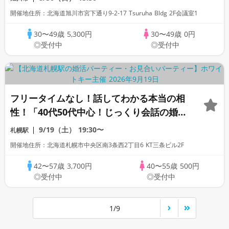
開催地住所：北海道旭川市宮下通り9-2-17 Tsuruha Bldg 2F会議室1
30〜49歳
5,300円
30〜49歳
0円
◎受付中
◎受付中
フリータイムなし！話してわかる本当の相
性！「40代50代中心！じっくり会話の婚活
パーティー」～着席全員会話/フリータイ
9/19（土）
19:30〜
札幌駅
ムなし/マッチングあり～
開催地住所：北海道札幌市中央区南3条西2丁目6 KT三条ビル2F
42〜57歳
3,700円
40〜55歳
500円
◎受付中
◎受付中
1/9