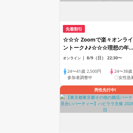
先着割引
☆☆☆ Zoomで楽々オンライ
ントーク♪♪☆☆☆理想の年
差♪♪ そろそろ・・・素敵な
8/9（日）
22:30〜
オンライン
恋人見つけたい♪ ♪☆カジュ
アルなオンライン婚活☆全国
24〜41歳
2,500円
24〜38
参加者調整中
〇女性急
の方が対象☆司会進行あり♪
男性先行中!