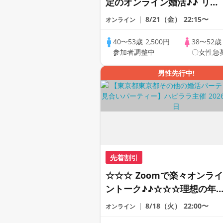
定のオンライン婚活♪♪ リモ
ートの出会い応援♪♪ おうち
8/21（金）
22:15〜
オンライン
で乾杯しませんか♪♪ ☆全国
の方が対象☆ 司会進行あり
40〜53歳
2,500円
38〜52
参加者調整中
〇女性急
♪♪ THE 42s ONLINE
PARTY!!
男性先行中!
先着割引
☆☆☆ Zoomで楽々オンライ
ントーク♪♪☆☆☆理想の年
差♪♪ そろそろ・・・素敵な
8/18（火）
22:00〜
オンライン
恋人見つけたい♪ ♪☆カジュ