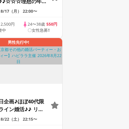
♪♪☆☆☆理想の年の
そろそろ・・・素敵な
8/17（月）
22:00〜
けたい♪ ♪☆カジュ
ンライン婚活☆全国
歳
2,500円
24〜38歳
550円
整中
〇女性急募‼
象☆司会進行あり♪♪
男性先行中!
日企画♪ほぼ40代限
ライン婚活♪♪ リモ
会い応援♪♪ おうち
8/22（土）
22:15〜
ませんか♪♪ ☆全国