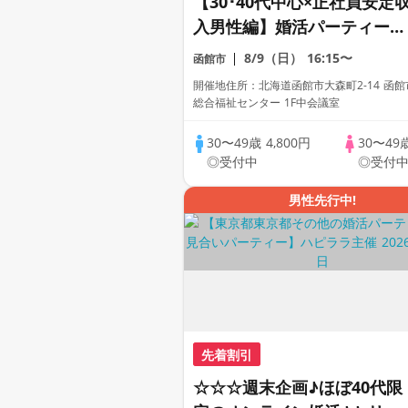
【30･40代中心×正社員安定
入男性編】婚活パーティー・
街コン ～真剣な出会い～
8/9（日）
16:15〜
函館市
開催地住所：北海道函館市大森町2-14 函
総合福祉センター 1F中会議室
30〜49歳
4,800円
30〜49
◎受付中
◎受付
男性先行中!
先着割引
☆☆☆週末企画♪ほぼ40代限