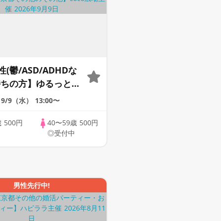
(鬱/ASD/ADHDな
持ちの方】ゆるっとお
40代50代限定》＠オ
9/9（水）
13:00〜
歳
500円
40〜59歳
500円
◎受付中
男性先行中!