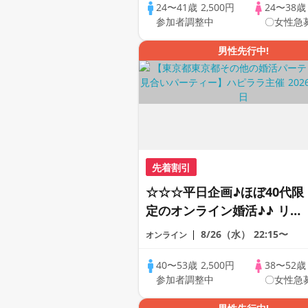
アルなオンライン婚活☆全国
24〜41歳
2,500円
24〜38
参加者調整中
〇女性急
の方が対象☆司会進行あり♪
男性先行中!
先着割引
☆☆☆平日企画♪ほぼ40代限
定のオンライン婚活♪♪ リモ
ートの出会い応援♪♪ おうち
8/26（水）
22:15〜
オンライン
で乾杯しませんか♪♪ ☆全国
の方が対象☆ 司会進行あり
40〜53歳
2,500円
38〜52
参加者調整中
〇女性急
♪♪ THE 43s ONLINE
PARTY!!