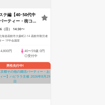
テ編【40･50代中
パーティー・街コ
剣な出会い～
16（日）
14:30〜
海道函館市大森町2-14 函館市勤労者
ー 1F中会議室
歳
4,800円
40〜59歳
0円
◎受付中
男性先行中!