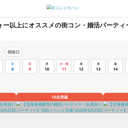
フォー以上にオススメの街コン・婚活パーティ
件
開催日
土
日
月
火・祝
水
木
金
8
9
10
11
12
13
14
10名突破