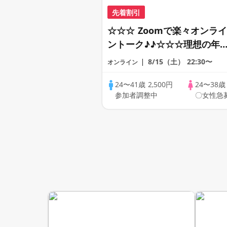
先着割引
☆☆☆ Zoomで楽々オンライ
ントーク♪♪☆☆☆理想の年
差♪♪ そろそろ・・・素敵な
8/15（土）
22:30〜
オンライン
恋人見つけたい♪ ♪☆カジュ
アルなオンライン婚活☆全国
24〜41歳
2,500円
24〜38
参加者調整中
〇女性急
の方が対象☆司会進行あり♪