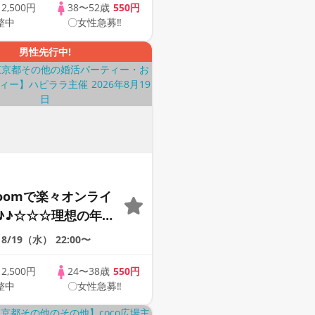
象☆ 司会進行あり
歳
2,500円
38〜52歳
550円
整中
〇女性急募‼
43s ONLINE
男性先行中!
Zoomで楽々オンライ
♪♪☆☆☆理想の年の
そろそろ・・・素敵な
8/19（水）
22:00〜
けたい♪ ♪☆カジュ
ンライン婚活☆全国
歳
2,500円
24〜38歳
550円
整中
〇女性急募‼
象☆司会進行あり♪♪