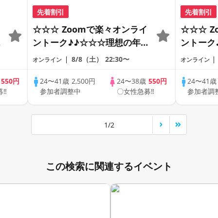
先着割引
先着割引
☆☆☆ Zoomで楽々オンライ
☆☆☆ 
の
ントーク♪♪☆☆☆理想の年の
ントーク
差♪♪ そろそろ・・・素敵な
差♪♪ 
8/8（土）
22:30〜
オンライン
オンライン
恋人見つけたい♪ ♪☆カジュ
恋人見つ
アルなオンライン婚活☆全国
アルなオ
歳
550円
24〜41歳
2,500円
24〜38歳
550円
24〜41
募‼
参加者調整中
〇女性急募‼
参加者調
♪
の方が対象☆司会進行あり♪♪
の方が対
1/2
この検索に関連するイベント