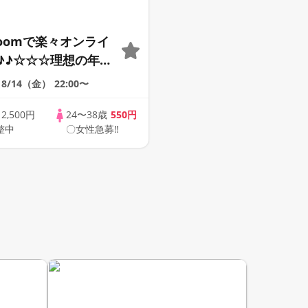
Zoomで楽々オンライ
♪♪☆☆☆理想の年の
そろそろ・・・素敵な
8/14（金）
22:00〜
けたい♪ ♪☆カジュ
ンライン婚活☆全国
歳
2,500円
24〜38歳
550円
整中
〇女性急募‼
象☆司会進行あり♪♪