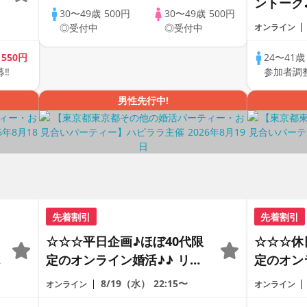
ントーク
30〜49歳
500円
30〜49歳
500円
差♪♪ 
◎受付中
◎受付中
オンライン
恋人見つ
アルなオ
歳
550円
24〜41
募‼
参加者調
の方が対
男性先行中!
先着割引
先着割引
☆☆☆平日企画♪ほぼ40代限
☆☆☆休
の
定のオンライン婚活♪♪ リモ
定のオン
ートの出会い応援♪♪ おうち
ートの出
8/19（水）
22:15〜
オンライン
オンライン
で乾杯しませんか♪♪ ☆全国
で乾杯し