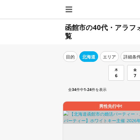
函館市の40代・アラ
覧
目的
北海道
エリア
詳細条
木
金
6
7
全
34
件中
1-24
件を表示
男性先行中!