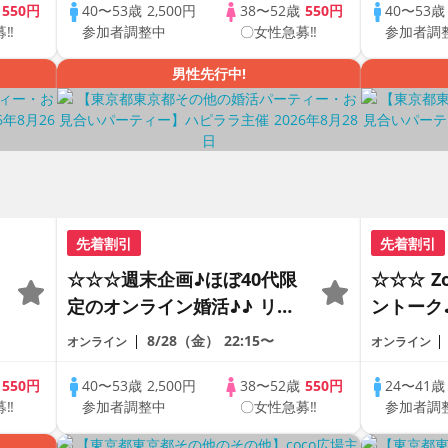
の方が対象☆ 司会進行あり
の方が対
歳
550円
40〜53歳
2,500円
38〜52歳
550円
40〜53
募‼
参加者調整中
〇女性急募‼
参加者調
♪
♪♪ THE 42s ONLINE
♪♪ THE 
PARTY!!
PARTY!!
男性先行中!
先着割引
先着割引
☆☆☆週末企画♪ほぼ40代限
☆☆☆ 
定のオンライン婚活♪♪ リモ
ントーク
ートの出会い応援♪♪ おうち
差♪♪ 
8/28（金）
22:15〜
オンライン
オンライン
で乾杯しませんか♪♪ ☆全国
恋人見つ
の方が対象☆ 司会進行あり
アルなオ
歳
550円
40〜53歳
2,500円
38〜52歳
550円
24〜41
募‼
参加者調整中
〇女性急募‼
参加者調
♪♪ THE 43s ONLINE
の方が対
PARTY!!