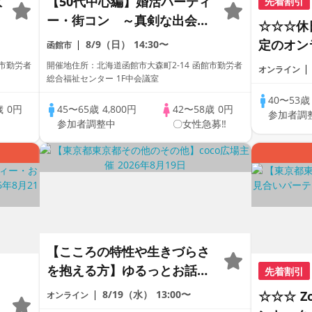
収
【50代中心編】婚活パーティ
先着割引
ー・街コン ～真剣な出会い
☆☆☆休
～
定のオン
8/9（日）
14:30〜
函館市
ートの出
館市勤労者
開催地住所：北海道函館市大森町2-14 函館市勤労者
オンライン
総合福祉センター 1F中会議室
で乾杯し
の方が対
40〜53
歳
0円
45〜65歳
4,800円
42〜58歳
0円
参加者調
♪♪ THE 
中
参加者調整中
〇女性急募‼
PARTY!!
【こころの特性や生きづらさ
を抱える方】ゆるっとお話し
先着割引
会《30代40代限定》＠オンラ
8/19（水）
13:00〜
☆☆☆ 
オンライン
イン