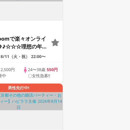
Zoomで楽々オンライ
♪♪☆☆☆理想の年の
そろそろ・・・素敵な
8/11（火・祝）
22:00〜
けたい♪ ♪☆カジュ
ンライン婚活☆全国
歳
2,500円
24〜38歳
550円
整中
〇女性急募‼
象☆司会進行あり♪♪
男性先行中!