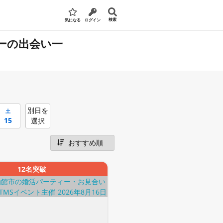
検索
気になる
ログイン
ーの出会い一
別日を
土
15
選択
12名突破