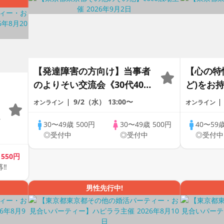
【発達障害の方向け】当事者
【心の特性
のよりそい交流会《30代40代
ど)をお
限定》＠オンライン
話し会《
9/2（水）
13:00〜
オンライン
オンライン
ンライン
の
30〜49歳
500円
30〜49歳
500円
40〜59
◎受付中
◎受付中
◎受付中
歳
550円
募‼
♪
男性先行中!