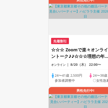
男性先行中!
先着割引
☆☆☆ Zoomで楽々オンライ
ントーク♪♪☆☆☆理想の年
差♪♪ そろそろ・・・素敵な
8/20（木）
22:00〜
オンライン
恋人見つけたい♪ ♪☆カジュ
アルなオンライン婚活☆全国
24〜41歳
2,500円
24〜38
参加者調整中
〇女性急
の方が対象☆司会進行あり♪
男性先行中!