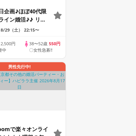
日企画♪ほぼ40代限
ライン婚活♪♪ リモ
会い応援♪♪ おうち
8/29（土）
22:15〜
ませんか♪♪ ☆全国
象☆ 司会進行あり
歳
2,500円
38〜52歳
550円
整中
〇女性急募‼
44s ONLINE
男性先行中!
Zoomで楽々オンライ