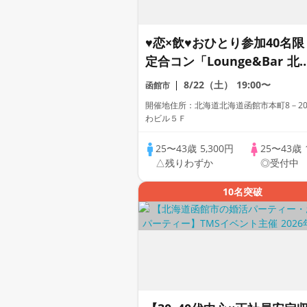
♥恋×飲♥おひとり参加40名限
定合コン「Lounge&Bar 北
風★Premium Night」着席
8/22（土）
19:00〜
函館市
＆フリースタイル/連絡先交
開催地住所：北海道北海道函館市本町8－2
換自由/飲み放題付き
わビル５Ｆ
25〜43歳
5,300円
25〜43歳
△残りわずか
◎受付中
10名突破