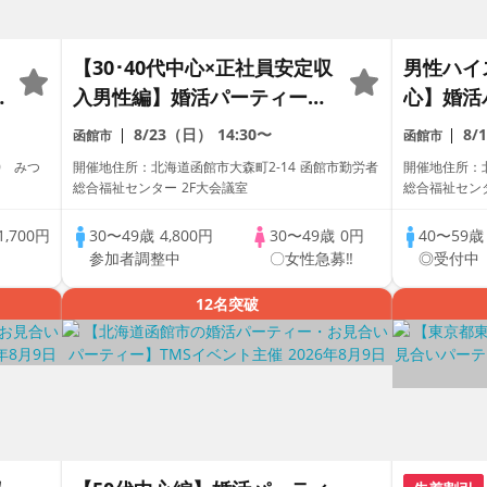
【30･40代中心×正社員安定収
男性ハイス
入男性編】婚活パーティー・
心】婚活
街コン ～真剣な出会い～
ン ～真
8/23（日）
14:30〜
8/
函館市
函館市
0 みつ
開催地住所：北海道函館市大森町2-14 函館市勤労者
開催地住所：北
総合福祉センター 2F大会議室
総合福祉センタ
1,700円
30〜49歳
4,800円
30〜49歳
0円
40〜59
参加者調整中
〇女性急募‼
◎受付中
12名突破