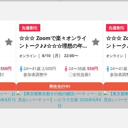
先着割引
先着割引
☆☆☆ Zoomで楽々オンライ
☆☆☆ 
の
ントーク♪♪☆☆☆理想の年の
ントーク
差♪♪ そろそろ・・・素敵な
差♪♪ 
8/10（月）
22:00〜
オンライン
オンライン
恋人見つけたい♪ ♪☆カジュ
恋人見つ
アルなオンライン婚活☆全国
アルなオ
歳
550円
24〜41歳
2,500円
24〜38歳
550円
24〜41
募‼
参加者調整中
〇女性急募‼
参加者調
♪
の方が対象☆司会進行あり♪♪
の方が対
男性先行中!