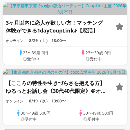
3ヶ月以内に恋人が欲しい方！マッチング
体験ができる1dayCoupLink♪【恋活】
8/29（土）
18:00〜
オンライン
23〜39歳
0円
23〜39歳
0円
◎受付中
◎受付中
【こころの特性や生きづらさを抱える方】
ゆるっとお話し会《30代40代限定》＠オン
ライン
8/19（水）
13:00〜
オンライン
30〜49歳
500円
30〜49歳
500円
◎受付中
◎受付中