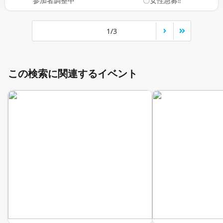
参加者調整中
〇女性急募‼
1/3
この検索に関連するイベント