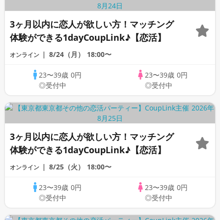
3ヶ月以内に恋人が欲しい方！マッチング
体験ができる1dayCoupLink♪【恋活】
8/24（月）
18:00〜
オンライン
23〜39歳
0円
23〜39歳
0円
◎受付中
◎受付中
3ヶ月以内に恋人が欲しい方！マッチング
体験ができる1dayCoupLink♪【恋活】
8/25（火）
18:00〜
オンライン
23〜39歳
0円
23〜39歳
0円
◎受付中
◎受付中