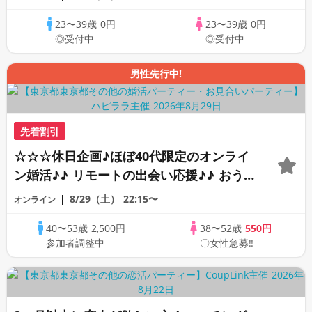
23〜39歳
0円
23〜39歳
0円
◎受付中
◎受付中
男性先行中!
先着割引
☆☆☆休日企画♪ほぼ40代限定のオンライ
ン婚活♪♪ リモートの出会い応援♪♪ おう
ちで乾杯しませんか♪♪ ☆全国の方が対象
8/29（土）
22:15〜
オンライン
☆ 司会進行あり♪♪ THE 44s ONLINE
40〜53歳
2,500円
38〜52歳
550円
PARTY!!
参加者調整中
〇女性急募‼