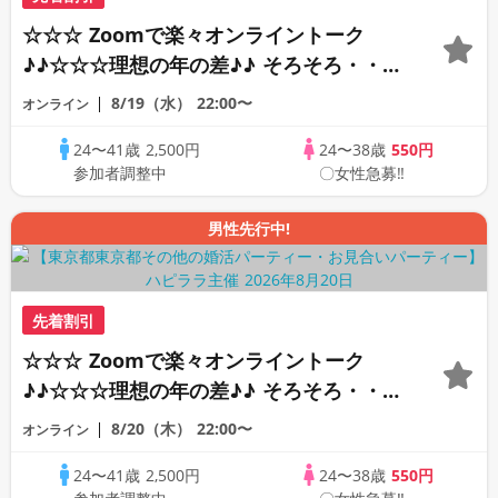
☆☆☆ Zoomで楽々オンライントーク
♪♪☆☆☆理想の年の差♪♪ そろそろ・・・
素敵な恋人見つけたい♪ ♪☆カジュアルな
8/19（水）
22:00〜
オンライン
オンライン婚活☆全国の方が対象☆司会進
24〜41歳
2,500円
24〜38歳
550円
行あり♪♪
参加者調整中
〇女性急募‼
男性先行中!
先着割引
☆☆☆ Zoomで楽々オンライントーク
♪♪☆☆☆理想の年の差♪♪ そろそろ・・・
素敵な恋人見つけたい♪ ♪☆カジュアルな
8/20（木）
22:00〜
オンライン
オンライン婚活☆全国の方が対象☆司会進
24〜41歳
2,500円
24〜38歳
550円
行あり♪♪