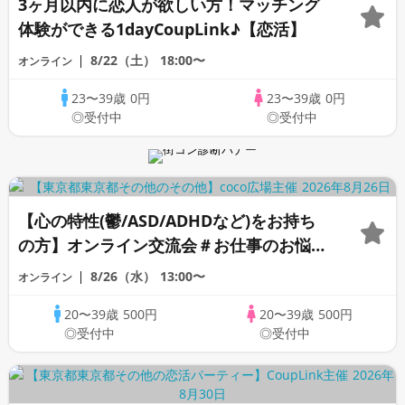
3ヶ月以内に恋人が欲しい方！マッチング
体験ができる1dayCoupLink♪【恋活】
8/22（土）
18:00〜
オンライン
23〜39歳
0円
23〜39歳
0円
◎受付中
◎受付中
【心の特性(鬱/ASD/ADHDなど)をお持ち
の方】オンライン交流会＃お仕事のお悩み
編《20代30代限定》
8/26（水）
13:00〜
オンライン
20〜39歳
500円
20〜39歳
500円
◎受付中
◎受付中