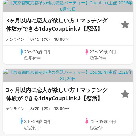
3ヶ月以内に恋人が欲しい方！マッチング
体験ができる1dayCoupLink♪【恋活】
8/19（水）
18:00〜
オンライン
23〜39歳
0円
23〜39歳
0円
◎受付中
◎受付中
3ヶ月以内に恋人が欲しい方！マッチング
体験ができる1dayCoupLink♪【恋活】
8/20（木）
18:00〜
オンライン
23〜39歳
0円
23〜39歳
0円
◎受付中
◎受付中