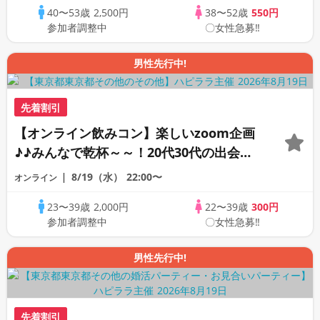
40〜53歳
2,500円
38〜52歳
550円
PARTY!!
参加者調整中
〇女性急募‼
男性先行中!
先着割引
【オンライン飲みコン】楽しいzoom企画
♪♪みんなで乾杯～～！20代30代の出会い
応援♪♪リモートパーティー♪♪友達作りか
8/19（水）
22:00〜
オンライン
ら交流を広げましょう！仲良くなりましょ
23〜39歳
2,000円
22〜39歳
300円
う♪☆全国の方が対象☆司会進行あり♪♪♪
参加者調整中
〇女性急募‼
男性先行中!
先着割引