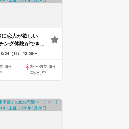
内に恋人が欲しい
チング体験ができる
upLink♪【恋活】
8/24（月）
18:00〜
9歳
0円
23〜39歳
0円
中
◎受付中