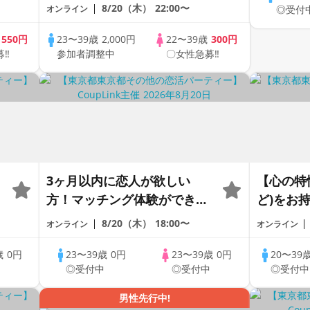
～～！20代30代の出会い応援
8/20（木）
22:00〜
オンライン
◎受付
♪♪リモートパーティー♪♪友
達作りから交流を広げましょ
歳
550円
23〜39歳
2,000円
22〜39歳
300円
募‼
参加者調整中
〇女性急募‼
う！仲良くなりましょう♪☆
全国の方が対象☆司会進行あ
り♪♪♪
3ヶ月以内に恋人が欲しい
【心の特性
方！マッチング体験ができる
ど)をお
1dayCoupLink♪【恋活】
交流会＃
8/20（木）
18:00〜
オンライン
オンライン
《20代3
歳
0円
23〜39歳
0円
23〜39歳
0円
20〜39
中
◎受付中
◎受付中
◎受付中
男性先行中!