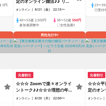
定のオンライン婚活♪♪ リモ
歳
0円
23〜3
ートの出会い応援♪♪ おうち
8/21（金）
22:15〜
中
オンライン
◎受付
で乾杯しませんか♪♪ ☆全国
の方が対象☆ 司会進行あり
40〜53歳
2,500円
38〜52歳
550円
参加者調整中
〇女性急募‼
♪♪ THE 42s ONLINE
PARTY!!
男性先行中!
先着割引
先着割引
☆☆☆ Zoomで楽々オンライ
☆☆☆平
ントーク♪♪☆☆☆理想の年の
定のオン
差♪♪ そろそろ・・・素敵な
ートの出
8/20（木）
22:00〜
オンライン
オンライン
恋人見つけたい♪ ♪☆カジュ
で乾杯し