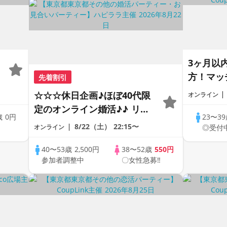
3ヶ月以
方！マッ
先着割引
1dayCo
☆☆☆休日企画♪ほぼ40代限
オンライン
定のオンライン婚活♪♪ リモ
歳
0円
23〜3
ートの出会い応援♪♪ おうち
8/22（土）
22:15〜
中
オンライン
◎受付
で乾杯しませんか♪♪ ☆全国
の方が対象☆ 司会進行あり
40〜53歳
2,500円
38〜52歳
550円
参加者調整中
〇女性急募‼
♪♪ THE 43s ONLINE
PARTY!!