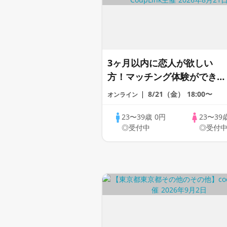
3ヶ月以内に恋人が欲しい
方！マッチング体験ができる
1dayCoupLink♪【恋活】
8/21（金）
18:00〜
オンライン
23〜39歳
0円
23〜39
◎受付中
◎受付