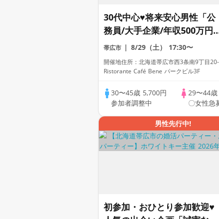
30代中心♥将来安心男性「公
務員/大手企業/年収500万円
以上」着席式全員会
8/29（土）
17:30〜
帯広市
話/WhiteKey AI Matching/
開催地住所：北海道帯広市西3条南9丁目20
マッチングあり
Ristorante Café Bene パークビル3F
30〜45歳
5,700円
29〜44
参加者調整中
〇女性急
男性先行中!
初参加・おひとり参加歓迎♥