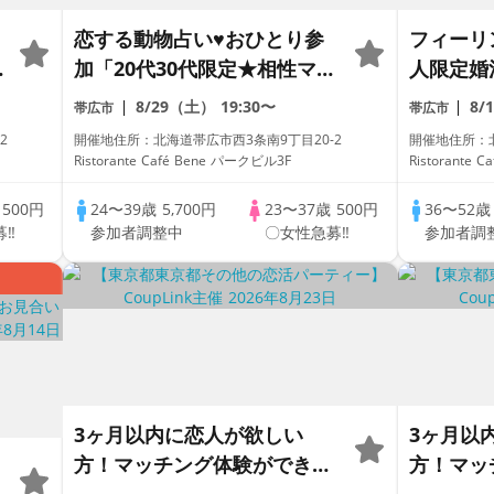
恋する動物占い♥おひとり参
フィーリ
加「20代30代限定★相性マッ
人限定婚
チングパーティー」着席式全
出会う★
8/29（土）
19:30〜
8/
帯広市
帯広市
員会話/WhiteKey AI
ー」着席
-2
開催地住所：北海道帯広市西3条南9丁目20-2
開催地住所：
Matching/マッチングあり
話/White
Ristorante Café Bene パークビル3F
Ristorante
マッチン
歳
500円
24〜39歳
5,700円
23〜37歳
500円
36〜52
募‼
参加者調整中
〇女性急募‼
参加者調
3ヶ月以内に恋人が欲しい
3ヶ月以
方！マッチング体験ができる
方！マッ