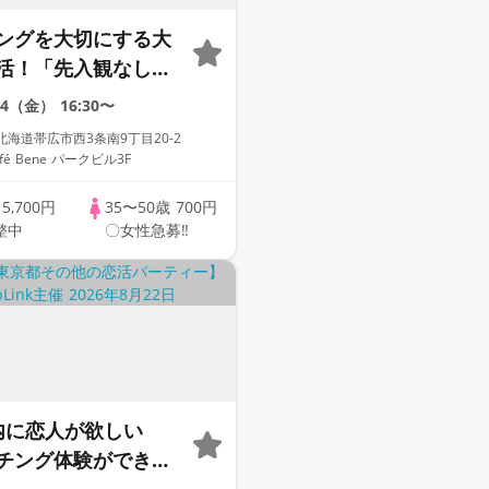
ングを大切にする大
活！「先入観なしで
年齢非公開パーティ
14（金）
16:30〜
式全員会
北海道帯広市西3条南9丁目20-2
Key AI Matching/
 Café Bene パークビル3F
グあり
歳
5,700円
35〜50歳
700円
整中
〇女性急募‼
内に恋人が欲しい
チング体験ができる