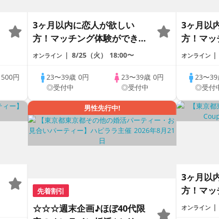
3ヶ月以内に恋人が欲しい
3ヶ月以
代
方！マッチング体験ができる
方！マッ
1dayCoupLink♪【恋活】
1dayCo
8/25（火）
18:00〜
オンライン
オンライン
歳
500円
23〜39歳
0円
23〜39歳
0円
23〜3
◎受付中
◎受付中
◎受付
男性先行中!
3ヶ月以
方！マッ
先着割引
1dayCo
☆☆☆週末企画♪ほぼ40代限
オンライン