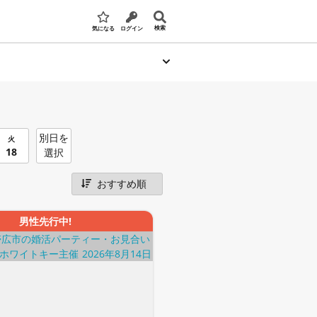
検索
気になる
ログイン
別日を
火
18
選択
男性先行中!