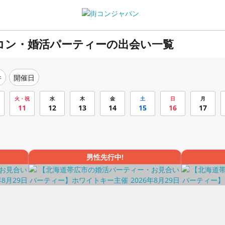
コン・婚活パーティーの出会い一覧
件
開催日
火・祝
水
木
金
土
日
月
11
12
13
14
15
16
17
男性先行中!