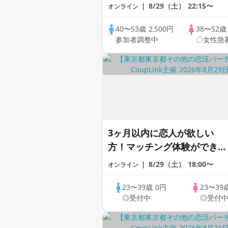
ートの出会い応援♪♪ おうち
8/29（土）
22:15〜
オンライン
で乾杯しませんか♪♪ ☆全国
の方が対象☆ 司会進行あり
40〜53歳
2,500円
38〜52
参加者調整中
〇女性急
♪♪ THE 44s ONLINE
PARTY!!
3ヶ月以内に恋人が欲しい
方！マッチング体験ができる
1dayCoupLink♪【恋活】
8/29（土）
18:00〜
オンライン
23〜39歳
0円
23〜39
◎受付中
◎受付