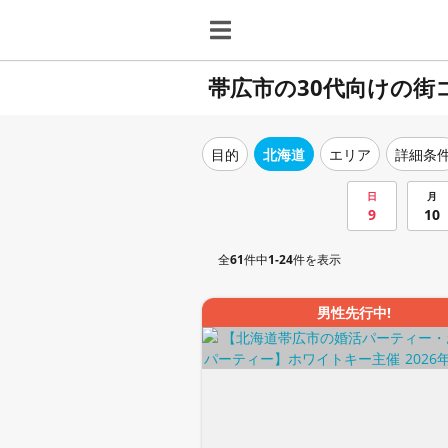
帯広市の30代向けの街
目的
北海道
エリア
詳細条
日
月
9
10
全
61
件中
1-24
件を表示
男性先行中!