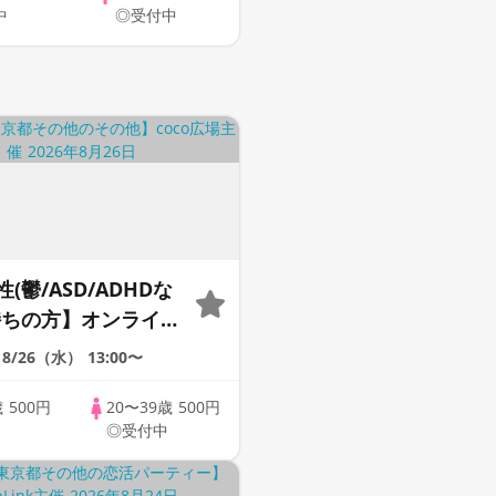
中
◎受付中
(鬱/ASD/ADHDな
持ちの方】オンライン
お仕事のお悩み編
8/26（水）
13:00〜
0代限定》
歳
500円
20〜39歳
500円
◎受付中