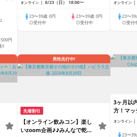
1dayCoupLink♪【恋活】
1dayCo
8/23（日）
18:00〜
オンライン
オンライン
23〜39歳
0円
23〜39歳
0円
23〜3
-2
◎受付中
◎受付中
◎受付
歳
500円
募‼
男性先行中!
3ヶ月以
方！マッ
先着割引
1dayCo
【オンライン飲みコン】楽し
オンライン
いzoom企画♪♪みんなで乾杯
23〜3