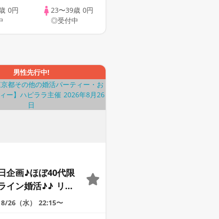
9歳
0円
23〜39歳
0円
中
◎受付中
男性先行中!
日企画♪ほぼ40代限
ライン婚活♪♪ リモ
会い応援♪♪ おうち
8/26（水）
22:15〜
ませんか♪♪ ☆全国