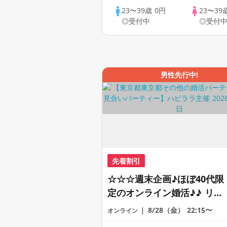
23〜39歳
0円
23〜39
◎受付中
◎受付
男性先行中!
先着割引
☆☆☆週末企画♪ほぼ40代限
定のオンライン婚活♪♪ リモ
ートの出会い応援♪♪ おうち
8/28（金）
22:15〜
オンライン
で乾杯しませんか♪♪ ☆全国