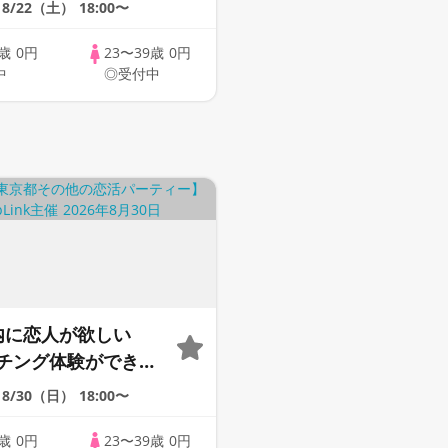
upLink♪【恋活】
8/22（土）
18:00〜
9歳
0円
23〜39歳
0円
中
◎受付中
内に恋人が欲しい
チング体験ができる
upLink♪【恋活】
8/30（日）
18:00〜
9歳
0円
23〜39歳
0円