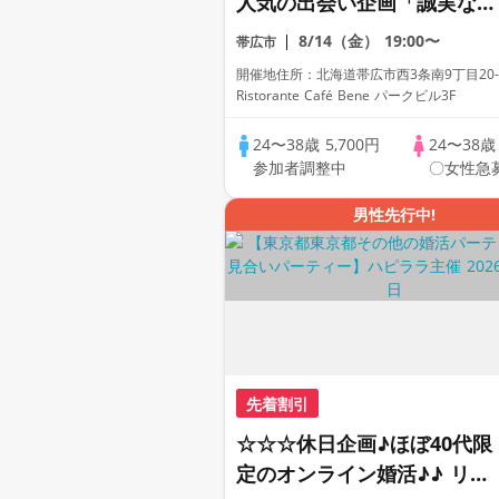
人気の出会い企画「誠実な大
卒＆安定職業男性限定」着席
8/14（金）
19:00〜
帯広市
式全員会話/WhiteKey AI
開催地住所：北海道帯広市西3条南9丁目20
Matching/マッチングあり
Ristorante Café Bene パークビル3F
24〜38歳
5,700円
24〜38
参加者調整中
〇女性急
男性先行中!
先着割引
☆☆☆休日企画♪ほぼ40代限
定のオンライン婚活♪♪ リモ