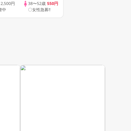
象☆ 司会進行あり
歳
2,500円
38〜52歳
550円
整中
〇女性急募‼
43s ONLINE