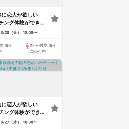
内に恋人が欲しい
チング体験ができる
upLink♪【恋活】
8/28（金）
18:00〜
9歳
0円
23〜39歳
0円
中
◎受付中
内に恋人が欲しい
チング体験ができる
upLink♪【恋活】
8/27（木）
18:00〜