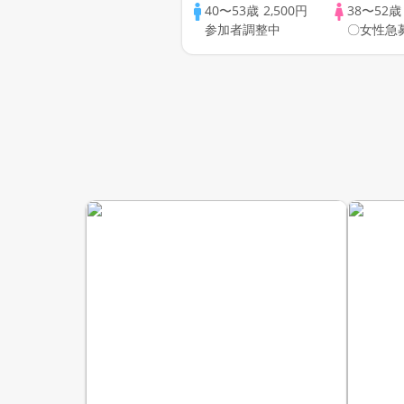
の方が対象☆ 司会進行あり
40〜53歳
2,500円
38〜52
参加者調整中
〇女性急
♪♪ THE 43s ONLINE
PARTY!!