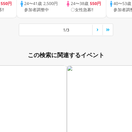
アルなオンライン婚活☆全国
の方が対
歳
550円
24〜41歳
2,500円
24〜38歳
550円
40〜53
募‼
参加者調整中
〇女性急募‼
参加者調
の方が対象☆司会進行あり♪♪
♪♪ THE 
PARTY!!
1/3
この検索に関連するイベント