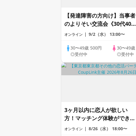
【発達障害の方向け】当事者
のよりそい交流会《30代40
限定》＠オンライン
9/2（水）
13:00〜
オンライン
30〜49歳
500円
30〜49
◎受付中
◎受付中
3ヶ月以内に恋人が欲しい
方！マッチング体験ができる
1dayCoupLink♪【恋活】
8/26（水）
18:00〜
オンライン