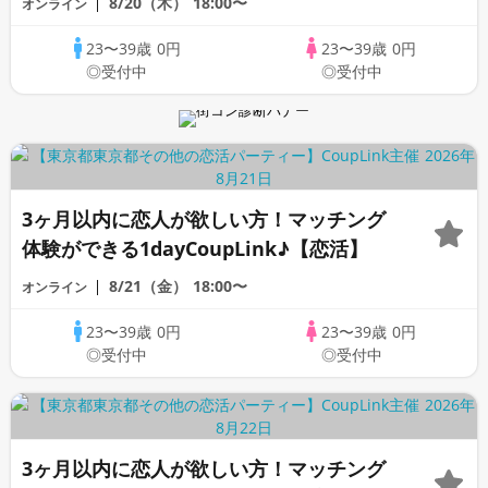
8/20（木）
18:00〜
オンライン
23〜39歳
0円
23〜39歳
0円
◎受付中
◎受付中
3ヶ月以内に恋人が欲しい方！マッチング
体験ができる1dayCoupLink♪【恋活】
8/21（金）
18:00〜
オンライン
23〜39歳
0円
23〜39歳
0円
◎受付中
◎受付中
3ヶ月以内に恋人が欲しい方！マッチング