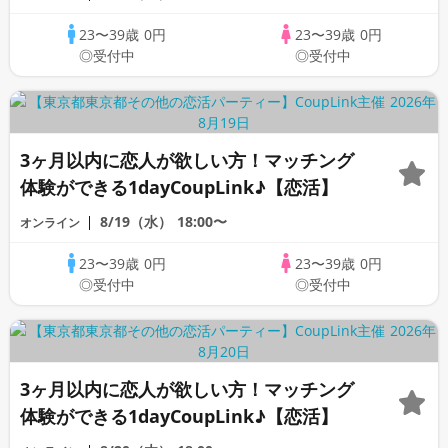
23〜39歳
0円
23〜39歳
0円
◎受付中
◎受付中
3ヶ月以内に恋人が欲しい方！マッチング
体験ができる1dayCoupLink♪【恋活】
8/19（水）
18:00〜
オンライン
23〜39歳
0円
23〜39歳
0円
◎受付中
◎受付中
3ヶ月以内に恋人が欲しい方！マッチング
体験ができる1dayCoupLink♪【恋活】