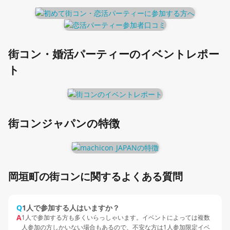
街コン・婚活パーティーのイベントレポー
ト
街コンジャパンの特徴
岡垣町の街コンに関するよくある質問
Q
1人で参加する人はいますか？
A
1人で参加する方も多くいらっしゃいます。イベントによっては複数
人参加の方しかいない場合もあるので、不安な方は1人参加限定イベ