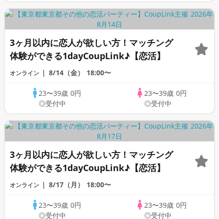
3ヶ月以内に恋人が欲しい方！マッチング
体験ができる1dayCoupLink♪【恋活】
8/14（金）
18:00〜
オンライン
23〜39歳
0円
23〜39歳
0円
◎受付中
◎受付中
3ヶ月以内に恋人が欲しい方！マッチング
体験ができる1dayCoupLink♪【恋活】
8/17（月）
18:00〜
オンライン
23〜39歳
0円
23〜39歳
0円
◎受付中
◎受付中