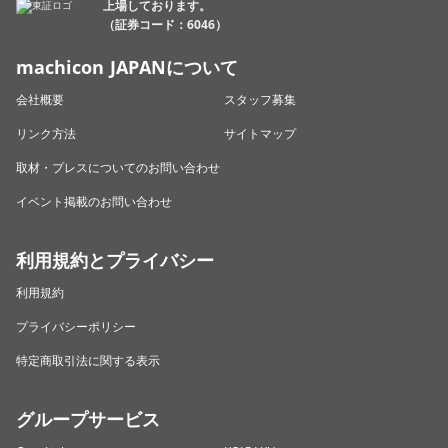
上場しております。
（証券コード：6046）
machicon JAPANについて
会社概要
スタッフ募集
リンク方法
サイトマップ
取材・プレスについてのお問い合わせ
イベント掲載のお問い合わせ
利用規約とプライバシー
利用規約
プライバシーポリシー
特定商取引法に関する表示
グループサービス