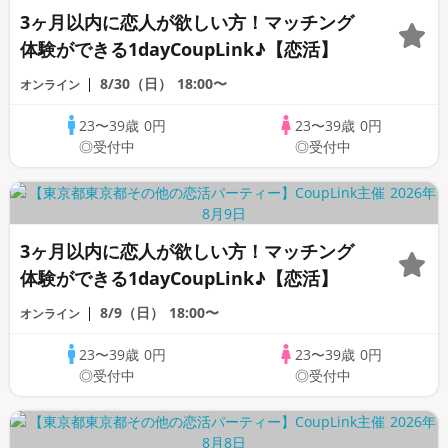
3ヶ月以内に恋人が欲しい方！マッチング
体験ができる1dayCoupLink♪【恋活】
8/30（日）
18:00〜
オンライン
23〜39歳
0円
23〜39歳
0円
◎受付中
◎受付中
3ヶ月以内に恋人が欲しい方！マッチング
体験ができる1dayCoupLink♪【恋活】
8/9（日）
18:00〜
オンライン
23〜39歳
0円
23〜39歳
0円
◎受付中
◎受付中