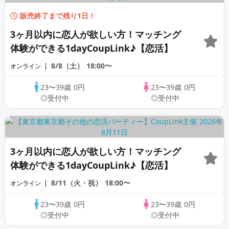
販売終了まで残り1日！
3ヶ月以内に恋人が欲しい方！マッチング
体験ができる1dayCoupLink♪【恋活】
8/8（土）
18:00〜
オンライン
23〜39歳
0円
23〜39歳
0円
◎受付中
◎受付中
3ヶ月以内に恋人が欲しい方！マッチング
体験ができる1dayCoupLink♪【恋活】
8/11（火・祝）
18:00〜
オンライン
23〜39歳
0円
23〜39歳
0円
◎受付中
◎受付中