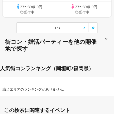
23〜39歳
0円
23〜39歳
0円
◎受付中
◎受付中
1/3
街コン・婚活パーティーを他の開催
地で探す
人気街コンランキング（岡垣町/福岡県）
該当エリアのランキングがありません。
この検索に関連するイベント