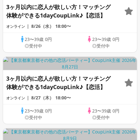
3ヶ月以内に恋人が欲しい方！マッチング
体験ができる1dayCoupLink♪【恋活】
8/26（水）
18:00〜
オンライン
23〜39歳
0円
23〜39歳
0円
◎受付中
◎受付中
3ヶ月以内に恋人が欲しい方！マッチング
体験ができる1dayCoupLink♪【恋活】
8/27（木）
18:00〜
オンライン
23〜39歳
0円
23〜39歳
0円
◎受付中
◎受付中