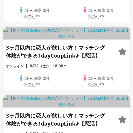
23〜39歳
0円
23〜39歳
0円
◎受付中
◎受付中
3ヶ月以内に恋人が欲しい方！マッチング
体験ができる1dayCoupLink♪【恋活】
8/22（土）
18:00〜
オンライン
23〜39歳
0円
23〜39歳
0円
◎受付中
◎受付中
3ヶ月以内に恋人が欲しい方！マッチング
体験ができる1dayCoupLink♪【恋活】