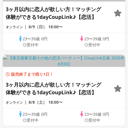
3ヶ月以内に恋人が欲しい方！マッチング
体験ができる1dayCoupLink♪【恋活】
8/9（日）
18:00〜
オンライン
23〜39歳
0円
23〜39歳
0円
◎受付中
◎受付中
販売終了まで残り1日！
3ヶ月以内に恋人が欲しい方！マッチング
体験ができる1dayCoupLink♪【恋活】
8/8（土）
18:00〜
オンライン
23〜39歳
0円
23〜39歳
0円
◎受付中
◎受付中