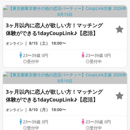
3ヶ月以内に恋人が欲しい方！マッチング
体験ができる1dayCoupLink♪【恋活】
8/15（土）
18:00〜
オンライン
23〜39歳
0円
23〜39歳
0円
◎受付中
◎受付中
3ヶ月以内に恋人が欲しい方！マッチング
体験ができる1dayCoupLink♪【恋活】
8/10（月）
18:00〜
オンライン
23〜39歳
0円
23〜39歳
0円
◎受付中
◎受付中