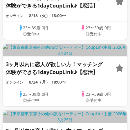
体験ができる1dayCoupLink♪【恋活】
8/18（火）
18:00〜
オンライン
23〜39歳
0円
23〜39歳
0円
◎受付中
◎受付中
3ヶ月以内に恋人が欲しい方！マッチング
体験ができる1dayCoupLink♪【恋活】
8/24（月）
18:00〜
オンライン
23〜39歳
0円
23〜39歳
0円
◎受付中
◎受付中