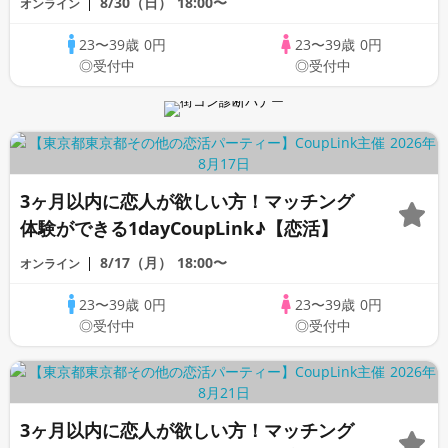
8/30（日）
18:00〜
オンライン
23〜39歳
0円
23〜39歳
0円
◎受付中
◎受付中
3ヶ月以内に恋人が欲しい方！マッチング
体験ができる1dayCoupLink♪【恋活】
8/17（月）
18:00〜
オンライン
23〜39歳
0円
23〜39歳
0円
◎受付中
◎受付中
3ヶ月以内に恋人が欲しい方！マッチング