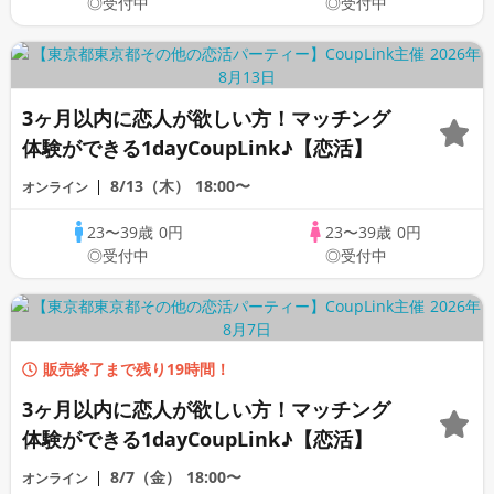
◎受付中
◎受付中
3ヶ月以内に恋人が欲しい方！マッチング
体験ができる1dayCoupLink♪【恋活】
8/13（木）
18:00〜
オンライン
23〜39歳
0円
23〜39歳
0円
◎受付中
◎受付中
販売終了まで残り19時間！
3ヶ月以内に恋人が欲しい方！マッチング
体験ができる1dayCoupLink♪【恋活】
8/7（金）
18:00〜
オンライン