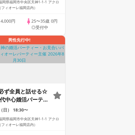
岡県福岡市中央区天神1-1-1 アクロ
F（フィオーレ福岡店内）
歳
4,000円
25〜35歳
0円
◎受付中
男性先行中!
必ず全員と話せる☆
30代中心婚活パーティ
な出会い～
0（日）
18:30〜
岡県福岡市中央区天神1-1-1 アクロ
F（フィオーレ福岡店内）