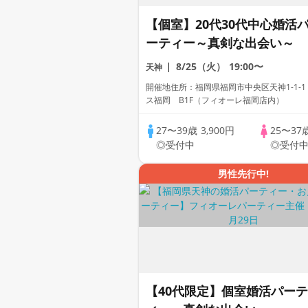
【個室】20代30代中心婚活
ーティー～真剣な出会い～
8/25（火）
19:00〜
天神
開催地住所：福岡県福岡市中央区天神1-1-1
ス福岡 B1F（フィオーレ福岡店内）
27〜39歳
3,900円
25〜37
◎受付中
◎受付
男性先行中!
【40代限定】個室婚活パーテ