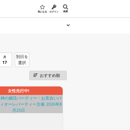
検索
気になる
ログイン
別日を
月
17
選択
女性先行中!