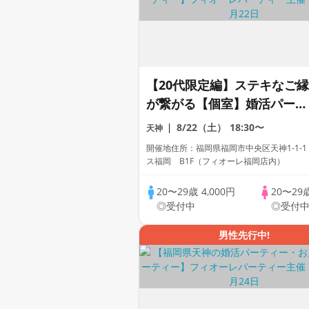
【20代限定編】ステキなご縁
が繋がる【個室】婚活パーテ
ィー～真剣な出会い～
8/22（土）
18:30〜
天神
開催地住所：福岡県福岡市中央区天神1-1-1
ス福岡 B1F（フィオーレ福岡店内）
20〜29歳
4,000円
20〜29
◎受付中
◎受付
男性先行中!