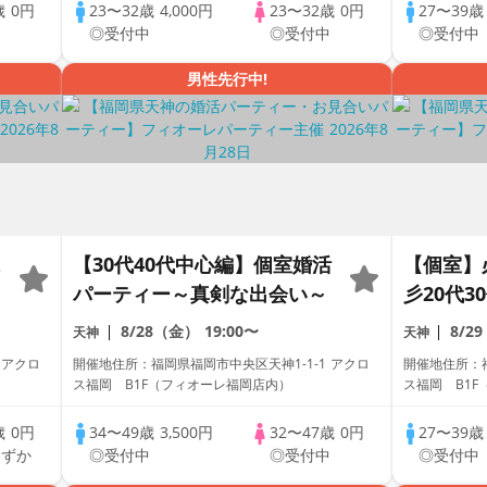
歳
0円
23〜32歳
4,000円
23〜32歳
0円
27〜39
中
◎受付中
◎受付中
◎受付中
男性先行中!
【30代40代中心編】個室婚活
【個室】
パーティー～真剣な出会い～
彡20代
ー～真剣
8/28（金）
19:00〜
8/2
天神
天神
 アクロ
開催地住所：福岡県福岡市中央区天神1-1-1 アクロ
開催地住所：福
ス福岡 B1F（フィオーレ福岡店内）
ス福岡 B1
歳
0円
34〜49歳
3,500円
32〜47歳
0円
27〜39
わずか
◎受付中
◎受付中
◎受付中