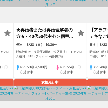
★再婚者または再婚理解者の
【アラフ
方★＜40代50代中心＞個室婚
テキなご
活パーティー～真剣な出会い
婚活パー
8/23（日）
10:30〜
8/2
天神
天神
～
い～
 アクロ
開催地住所：福岡県福岡市中央区天神1-1-1 アクロ
開催地住所：福
ス福岡 B1F（フィオーレ福岡店内）
ス福岡 B1
歳
0円
45〜59歳
4,500円
40〜55歳
0円
35〜48
中
◎受付中
◎受付中
◎受付中
女性先行中!