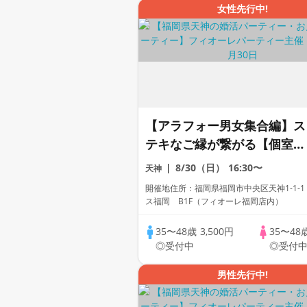
女性先行中!
【アラフォー男女集合編】ス
テキなご縁が繋がる【個室】
婚活パーティー～真剣な出会
8/30（日）
16:30〜
天神
い～
開催地住所：福岡県福岡市中央区天神1-1-1
ス福岡 B1F（フィオーレ福岡店内）
35〜48歳
3,500円
35〜48
◎受付中
◎受付
男性先行中!