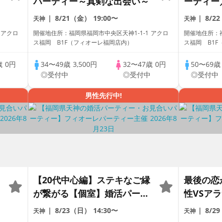
パーティー～真剣な出会い～
ーティー
パートナ
8/21（金）
19:00〜
8/2
天神
天神
会い～
 アクロ
開催地住所：福岡県福岡市中央区天神1-1-1 アクロ
開催地住所：福
ス福岡 B1F（フィオーレ福岡店内）
ス福岡 B1
歳
0円
34〜49歳
3,500円
32〜47歳
0円
50〜69
中
◎受付中
◎受付中
◎受付中
男性先行中!
【20代中心編】ステキなご縁
最後の恋
が繋がる【個室】婚活パーテ
性VSア
ィー～真剣な出会い～
活パーテ
8/23（日）
14:30〜
8/2
天神
天神
～