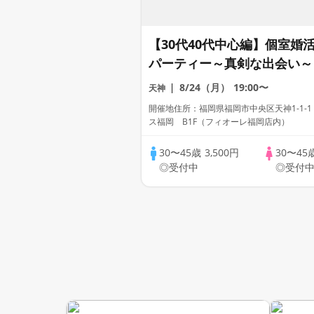
【30代40代中心編】個室婚
パーティー～真剣な出会い～
8/24（月）
19:00〜
天神
開催地住所：福岡県福岡市中央区天神1-1-1
ス福岡 B1F（フィオーレ福岡店内）
30〜45歳
3,500円
30〜45
◎受付中
◎受付