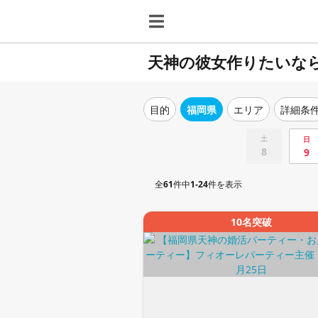
天神の彼女作りたいな
目的
福岡県
エリア
詳細条
土
日
8
9
全
61
件中
1-24
件を表示
10名突破