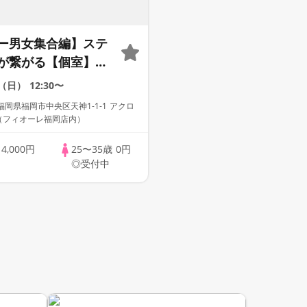
ー男女集合編】ステ
が繋がる【個室】婚
ィー～真剣な出会い
0（日）
12:30〜
岡県福岡市中央区天神1-1-1 アクロ
F（フィオーレ福岡店内）
歳
4,000円
25〜35歳
0円
◎受付中