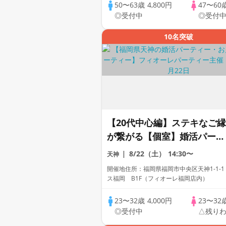
50〜63歳
4,800円
47〜60
◎受付中
◎受付
10名突破
【20代中心編】ステキなご縁
が繋がる【個室】婚活パーテ
ィー～真剣な出会い～
8/22（土）
14:30〜
天神
開催地住所：福岡県福岡市中央区天神1-1-1
ス福岡 B1F（フィオーレ福岡店内）
23〜32歳
4,000円
23〜32
◎受付中
△残り