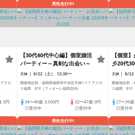
男性先行中!
【30代40代中心編】個室婚活
【個室】
パーティー～真剣な出会い～
彡20代
ー～真剣
8/22（土）
12:30〜
8/2
天神
天神
 アクロ
開催地住所：福岡県福岡市中央区天神1-1-1 アクロ
開催地住所：福
ス福岡 B1F（フィオーレ福岡店内）
ス福岡 B1
歳
0円
34〜49歳
3,500円
32〜47歳
0円
27〜39
中
◎受付中
◎受付中
◎受付中
男性先行中!