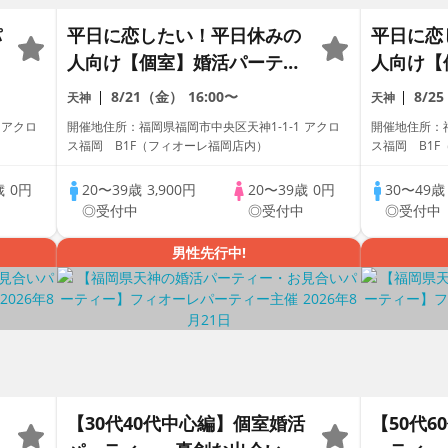
パ
平日に恋したい！平日休みの
平日に恋
人向け【個室】婚活パーティ
人向け【
ー～真剣な出会い～
ー～真剣
8/21（金）
16:00〜
8/2
天神
天神
 アクロ
開催地住所：福岡県福岡市中央区天神1-1-1 アクロ
開催地住所：福
ス福岡 B1F（フィオーレ福岡店内）
ス福岡 B1
歳
0円
20〜39歳
3,900円
20〜39歳
0円
30〜49
中
◎受付中
◎受付中
◎受付中
男性先行中!
【30代40代中心編】個室婚活
【50代