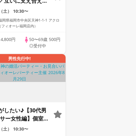
／互いに支え合える
ー探し♪～真剣な出
2（土）
10:30〜
岡県福岡市中央区天神1-1-1 アクロ
F（フィオーレ福岡店内）
歳
4,800円
50〜69歳
500円
◎受付中
男性先行中!
がしたい♪【30代男
ラサー女性編】個室婚
ィー～真剣な出会い
9（土）
10:30〜