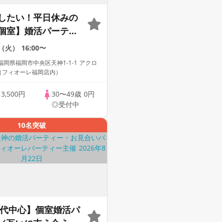
したい！平日休みの
個室】婚活パーティ
な出会い～
5（火）
16:00〜
岡県福岡市中央区天神1-1-1 アクロ
F（フィオーレ福岡店内）
歳
3,500円
30〜49歳
0円
◎受付中
10名突破
60代中心】個室婚活パ