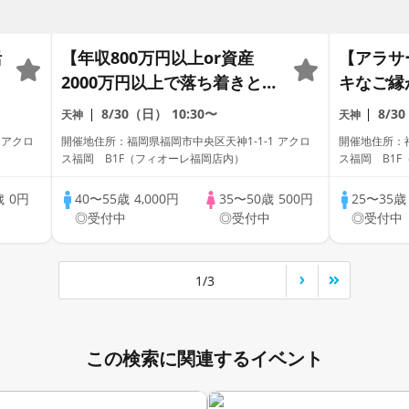
活
【年収800万円以上or資産
【アラサ
2000万円以上で落ち着きと余
キなご縁
裕のある】男性との出会い
活パーテ
8/30（日）
10:30〜
8/3
天神
天神
♪【個室】婚活パーティー～
～
 アクロ
開催地住所：福岡県福岡市中央区天神1-1-1 アクロ
開催地住所：福
真剣な出会い～
ス福岡 B1F（フィオーレ福岡店内）
ス福岡 B1
歳
0円
40〜55歳
4,000円
35〜50歳
500円
25〜35
中
◎受付中
◎受付中
◎受付中
1/3
この検索に関連するイベント