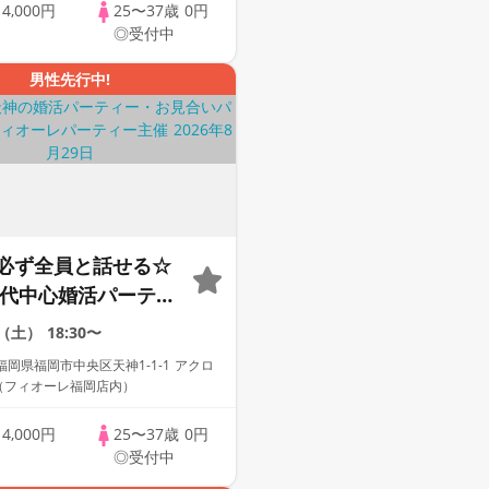
歳
4,000円
25〜37歳
0円
◎受付中
男性先行中!
必ず全員と話せる☆
30代中心婚活パーティ
な出会い～
9（土）
18:30〜
岡県福岡市中央区天神1-1-1 アクロ
F（フィオーレ福岡店内）
歳
4,000円
25〜37歳
0円
◎受付中