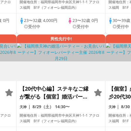
 アクロ
開催地住所：福岡県福岡市中央区天神1-1-1 アクロ
開催地住所：福
ス福岡 B1F（フィオーレ福岡店内）
ス福岡 B1
歳
0円
23〜32歳
4,000円
23〜32歳
0円
30〜39
中
◎受付中
◎受付中
◎受付中
男性先行中!
【20代中心編】ステキなご縁
【個室】
が繋がる【個室】婚活パーテ
彡20代
ィー～真剣な出会い～
ー～真剣
8/29（土）
14:30〜
8/3
天神
天神
 アクロ
開催地住所：福岡県福岡市中央区天神1-1-1 アクロ
開催地住所：福
ス福岡 B1F（フィオーレ福岡店内）
ス福岡 B1