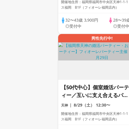
開催地住所：福岡県福岡市中央区天神1-1-1
ス福岡 B1F（フィオーレ福岡店内）
32〜43歳
3,900円
28〜39
◎受付中
◎受付
男性先行中!
【50代中心】個室婚活パーテ
ィー／互いに支え合えるパー
トナー探し♪～真剣な出会い
8/29（土）
12:30〜
天神
～
開催地住所：福岡県福岡市中央区天神1-1-1
ス福岡 B1F（フィオーレ福岡店内）