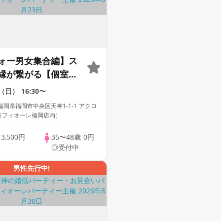
ォー男女集合編】ス
縁が繋がる【個室】
ティー～真剣な出会
3（日）
16:30〜
岡県福岡市中央区天神1-1-1 アクロ
F（フィオーレ福岡店内）
歳
3,500円
35〜48歳
0円
◎受付中
男性先行中!