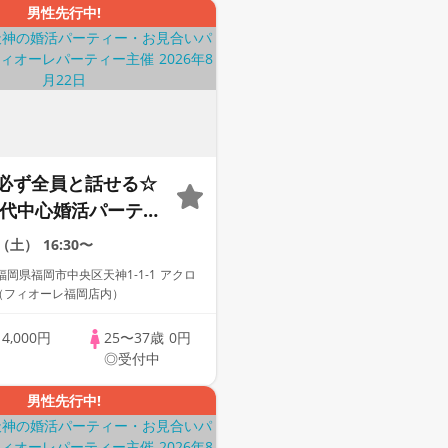
男性先行中!
必ず全員と話せる☆
30代中心婚活パーティ
な出会い～
2（土）
16:30〜
岡県福岡市中央区天神1-1-1 アクロ
F（フィオーレ福岡店内）
歳
4,000円
25〜37歳
0円
◎受付中
男性先行中!