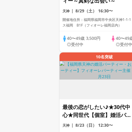
ィー～真剣な出会い～
8/29（土）
16:30〜
天神
開催地住所：福岡県福岡市中央区天神1-1-1
ス福岡 B1F（フィオーレ福岡店内）
40〜49歳
3,500円
40〜49
◎受付中
◎受付
10名突破
最後の恋がしたい♪★30代中
心★同世代【個室】婚活パー
ティー～真剣な出会い～
8/23（日）
12:30〜
天神