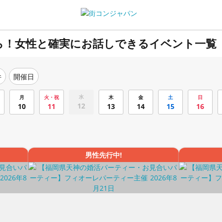
ら！女性と確実にお話しできるイベント一覧
件
開催日
水
月
火・祝
木
金
土
日
12
10
11
13
14
15
16
男性先行中!