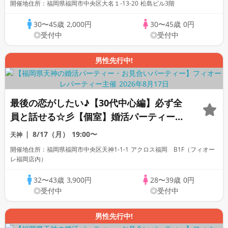
開催地住所：福岡県福岡市中央区大名１-13-20 松島ビル3階
30〜45歳
2,000円
30〜45歳
0円
◎受付中
◎受付中
男性先行中!
最後の恋がしたい♪【30代中心編】必ず全
員と話せる☆彡【個室】婚活パーティー～
真剣な出会い～
8/17（月）
19:00〜
天神
開催地住所：福岡県福岡市中央区天神1-1-1 アクロス福岡 B1F（フィオー
レ福岡店内）
32〜43歳
3,900円
28〜39歳
0円
◎受付中
◎受付中
男性先行中!