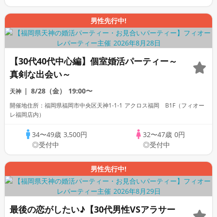
男性先行中!
【30代40代中心編】個室婚活パーティー～
真剣な出会い～
8/28（金）
19:00〜
天神
開催地住所：福岡県福岡市中央区天神1-1-1 アクロス福岡 B1F（フィオー
レ福岡店内）
34〜49歳
3,500円
32〜47歳
0円
◎受付中
◎受付中
男性先行中!
最後の恋がしたい♪【30代男性VSアラサー