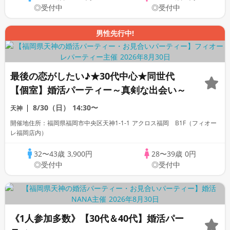
◎受付中
◎受付中
男性先行中!
最後の恋がしたい♪★30代中心★同世代
【個室】婚活パーティー～真剣な出会い～
8/30（日）
14:30〜
天神
開催地住所：福岡県福岡市中央区天神1-1-1 アクロス福岡 B1F（フィオー
レ福岡店内）
32〜43歳
3,900円
28〜39歳
0円
◎受付中
◎受付中
《1人参加多数》【30代＆40代】婚活パー