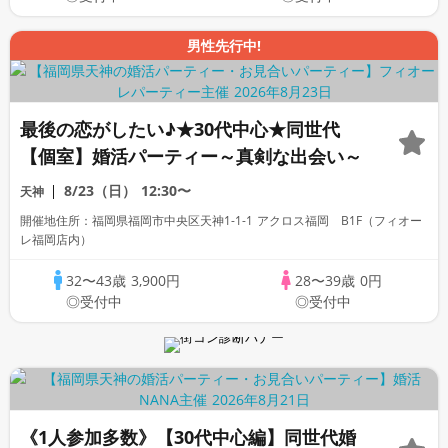
男性先行中!
最後の恋がしたい♪★30代中心★同世代
【個室】婚活パーティー～真剣な出会い～
8/23（日）
12:30〜
天神
開催地住所：福岡県福岡市中央区天神1-1-1 アクロス福岡 B1F（フィオー
レ福岡店内）
32〜43歳
3,900円
28〜39歳
0円
◎受付中
◎受付中
《1人参加多数》【30代中心編】同世代婚