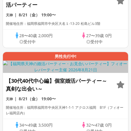
活パーティー
8/21（金）
19:00〜
天神
開催地住所：福岡県福岡市中央区大名１-13-20 松島ビル3階
28〜40歳
2,000円
27〜39歳
0円
◎受付中
◎受付中
男性先行中!
【30代40代中心編】個室婚活パーティー～
真剣な出会い～
8/21（金）
19:00〜
天神
開催地住所：福岡県福岡市中央区天神1-1-1 アクロス福岡 B1F（フィオー
レ福岡店内）
34〜49歳
3,500円
32〜47歳
0円