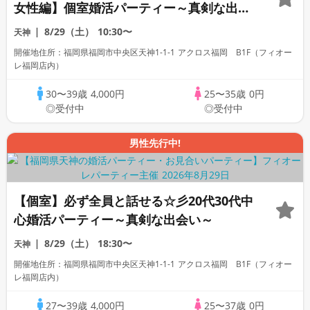
女性編】個室婚活パーティー～真剣な出会
い～
8/29（土）
10:30〜
天神
開催地住所：福岡県福岡市中央区天神1-1-1 アクロス福岡 B1F（フィオー
レ福岡店内）
30〜39歳
4,000円
25〜35歳
0円
◎受付中
◎受付中
男性先行中!
【個室】必ず全員と話せる☆彡20代30代中
心婚活パーティー～真剣な出会い～
8/29（土）
18:30〜
天神
開催地住所：福岡県福岡市中央区天神1-1-1 アクロス福岡 B1F（フィオー
レ福岡店内）
27〜39歳
4,000円
25〜37歳
0円