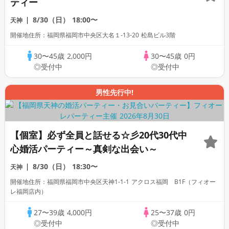
ティー
8/30（日）
18:00〜
天神
開催地住所：福岡県福岡市中央区大名１-13-20 松島ビル3階
30〜45歳
2,000円
30〜45歳
0円
◎受付中
◎受付中
男性先行中!
【個室】必ず全員と話せる☆彡20代30代中
心婚活パーティー～真剣な出会い～
8/30（日）
18:30〜
天神
開催地住所：福岡県福岡市中央区天神1-1-1 アクロス福岡 B1F（フィオー
レ福岡店内）
27〜39歳
4,000円
25〜37歳
0円
◎受付中
◎受付中