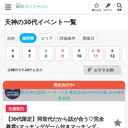
検索
気になる
ログイン
天神の30代イベント一覧
エリア
詳細条件
開催日
目的
福岡県
木
金
土
日
月
火・祝
水
6
7
8
9
10
11
12
全
88
件中
1-24
件を表示
男性先行中!
先着割引
【30代限定】同世代だから話が合う♡完全
着席×マッチングゲーム付きマッチングコ