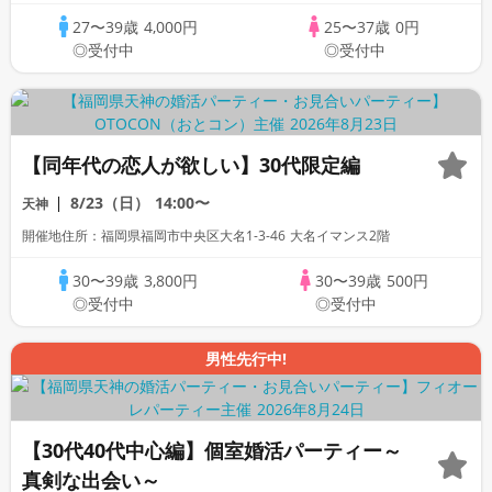
27〜39歳
4,000円
25〜37歳
0円
◎受付中
◎受付中
【同年代の恋人が欲しい】30代限定編
8/23（日）
14:00〜
天神
開催地住所：福岡県福岡市中央区大名1-3-46 大名イマンス2階
30〜39歳
3,800円
30〜39歳
500円
◎受付中
◎受付中
男性先行中!
【30代40代中心編】個室婚活パーティー～
真剣な出会い～