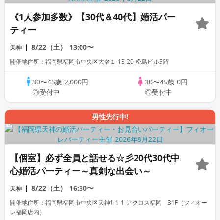
《1人参加多数》【30代＆40代】婚活パー
ティー
8/22（土）
13:00〜
天神
開催地住所：福岡県福岡市中央区大名１-13-20 松島ビル3階
30〜45歳
2,000円
30〜45歳
0円
◎受付中
◎受付中
男性先行中!
【個室】必ず全員と話せる☆彡20代30代中
心婚活パーティー～真剣な出会い～
8/22（土）
16:30〜
天神
開催地住所：福岡県福岡市中央区天神1-1-1 アクロス福岡 B1F（フィオー
レ福岡店内）