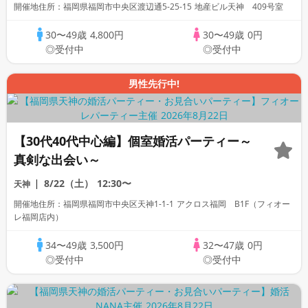
開催地住所：福岡県福岡市中央区渡辺通5-25-15 地産ビル天神 409号室
30〜49歳
4,800円
30〜49歳
0円
◎受付中
◎受付中
男性先行中!
【30代40代中心編】個室婚活パーティー～
真剣な出会い～
8/22（土）
12:30〜
天神
開催地住所：福岡県福岡市中央区天神1-1-1 アクロス福岡 B1F（フィオー
レ福岡店内）
34〜49歳
3,500円
32〜47歳
0円
◎受付中
◎受付中