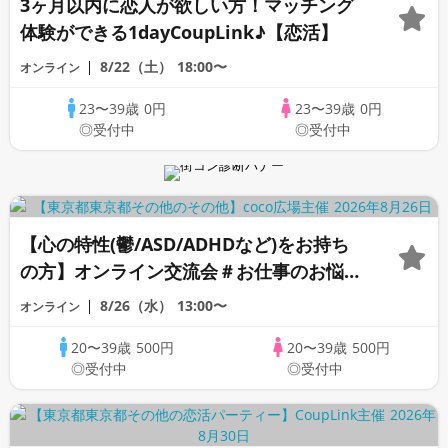
3ヶ月以内に恋人が欲しい方！マッチング
体験ができる1dayCoupLink♪【恋活】
8/22（土）
18:00〜
オンライン
23〜39歳
0円
23〜39歳
0円
◎受付中
◎受付中
【心の特性(鬱/ASD/ADHDなど)をお持ち
の方】オンライン交流会＃お仕事のお悩み
編《20代30代限定》
8/26（水）
13:00〜
オンライン
20〜39歳
500円
20〜39歳
500円
◎受付中
◎受付中