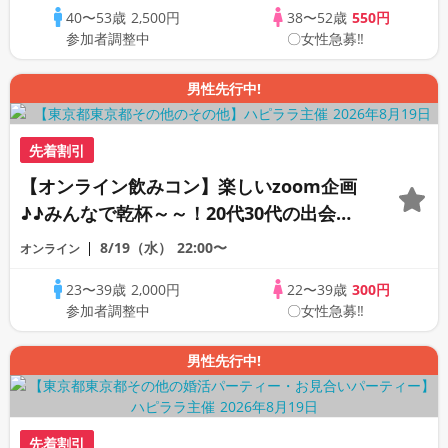
40〜53歳
2,500円
38〜52歳
550円
PARTY!!
参加者調整中
〇女性急募‼
男性先行中!
先着割引
【オンライン飲みコン】楽しいzoom企画
♪♪みんなで乾杯～～！20代30代の出会い
応援♪♪リモートパーティー♪♪友達作りか
8/19（水）
22:00〜
オンライン
ら交流を広げましょう！仲良くなりましょ
23〜39歳
2,000円
22〜39歳
300円
う♪☆全国の方が対象☆司会進行あり♪♪♪
参加者調整中
〇女性急募‼
男性先行中!
先着割引