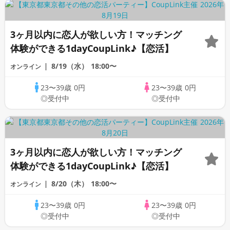
3ヶ月以内に恋人が欲しい方！マッチング
体験ができる1dayCoupLink♪【恋活】
8/19（水）
18:00〜
オンライン
23〜39歳
0円
23〜39歳
0円
◎受付中
◎受付中
3ヶ月以内に恋人が欲しい方！マッチング
体験ができる1dayCoupLink♪【恋活】
8/20（木）
18:00〜
オンライン
23〜39歳
0円
23〜39歳
0円
◎受付中
◎受付中