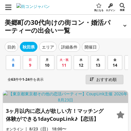
検索
気になる
ログイン
美郷町の30代向けの街コン・婚活パ
ーティーの出会い一覧
エリア
詳細条件
開催日
目的
秋田県
土
日
月
火・祝
水
木
金
8
9
10
11
12
13
14
全
63
件中
1-24
件を表示
3ヶ月以内に恋人が欲しい方！マッチング
体験ができる1dayCoupLink♪【恋活】
8/23（日）
18:00〜
オンライン