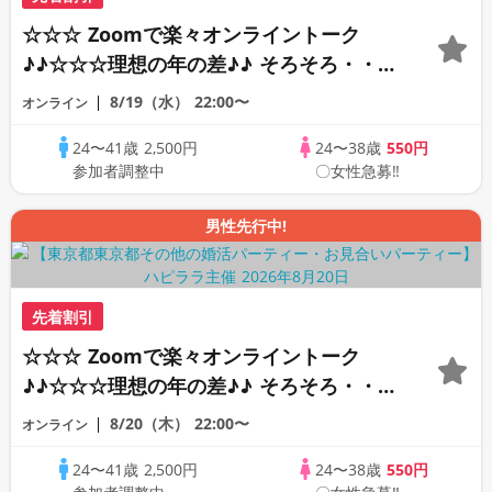
☆☆☆ Zoomで楽々オンライントーク
♪♪☆☆☆理想の年の差♪♪ そろそろ・・・
素敵な恋人見つけたい♪ ♪☆カジュアルな
8/19（水）
22:00〜
オンライン
オンライン婚活☆全国の方が対象☆司会進
24〜41歳
2,500円
24〜38歳
550円
行あり♪♪
参加者調整中
〇女性急募‼
男性先行中!
先着割引
☆☆☆ Zoomで楽々オンライントーク
♪♪☆☆☆理想の年の差♪♪ そろそろ・・・
素敵な恋人見つけたい♪ ♪☆カジュアルな
8/20（木）
22:00〜
オンライン
オンライン婚活☆全国の方が対象☆司会進
24〜41歳
2,500円
24〜38歳
550円
行あり♪♪