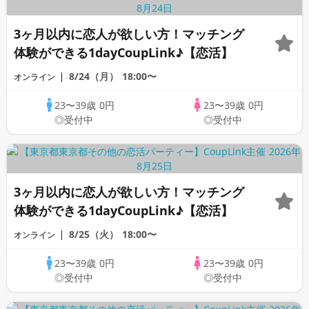
3ヶ月以内に恋人が欲しい方！マッチング
体験ができる1dayCoupLink♪【恋活】
8/24（月）
18:00〜
オンライン
23〜39歳
0円
23〜39歳
0円
◎受付中
◎受付中
3ヶ月以内に恋人が欲しい方！マッチング
体験ができる1dayCoupLink♪【恋活】
8/25（火）
18:00〜
オンライン
23〜39歳
0円
23〜39歳
0円
◎受付中
◎受付中