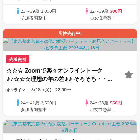
ら交流を広げましょう！仲良くなりましょ
23〜39歳
2,000円
22〜39歳
300円
う♪☆全国の方が対象☆司会進行あり♪♪♪
参加者調整中
〇女性急募‼
男性先行中!
先着割引
☆☆☆ Zoomで楽々オンライントーク
♪♪☆☆☆理想の年の差♪♪ そろそろ・・・
素敵な恋人見つけたい♪ ♪☆カジュアルな
8/18（火）
22:00〜
オンライン
オンライン婚活☆全国の方が対象☆司会進
24〜41歳
2,500円
24〜38歳
550円
行あり♪♪
参加者調整中
〇女性急募‼