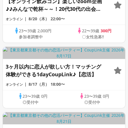
【オンライン飲みコン】楽しいzoom企画
♪♪みんなで乾杯～～！20代30代の出会い
応援♪♪リモートパーティー♪♪友達作りか
8/20（木）
22:00〜
オンライン
ら交流を広げましょう！仲良くなりましょ
23〜39歳
2,000円
22〜39歳
300円
う♪☆全国の方が対象☆司会進行あり♪♪♪
参加者調整中
〇女性急募‼
3ヶ月以内に恋人が欲しい方！マッチング
体験ができる1dayCoupLink♪【恋活】
8/17（月）
18:00〜
オンライン
23〜39歳
0円
23〜39歳
0円
◎受付中
◎受付中