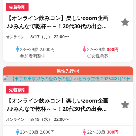
先着割引
【オンライン飲みコン】楽しいzoom企画
♪♪みんなで乾杯～～！20代30代の出会い
応援♪♪リモートパーティー♪♪友達作りか
8/17（月）
22:00〜
オンライン
ら交流を広げましょう！仲良くなりましょ
23〜39歳
2,000円
22〜39歳
300円
う♪☆全国の方が対象☆司会進行あり♪♪♪
参加者調整中
〇女性急募‼
男性先行中!
先着割引
【オンライン飲みコン】楽しいzoom企画
♪♪みんなで乾杯～～！20代30代の出会い
応援♪♪リモートパーティー♪♪友達作りか
8/19（水）
22:00〜
オンライン
ら交流を広げましょう！仲良くなりましょ
23〜39歳
2,000円
22〜39歳
300円
う♪☆全国の方が対象☆司会進行あり♪♪♪