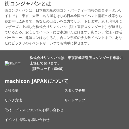
街コンジャパンとは
街コンジャパンは、日本最大級の街コン・パーティー情報の総合ポータルサ
イトです。東京、大阪、名古屋をはじめ日本全国のイベント情報の検索から
参加申し込みまで、あなたの出会いを全力でサポートします。2015年4月に
マザーズに上場した株式会社リンクバル（現：東証スタンダード）が運営し
ているため、安心してイベントにご参加いただけます。街コン、恋活・婚活
パーティー、趣味コンはもちろん、合コン形式の少人数イベントまで、あな
たにピッタリのイベントが、いつでも簡単に探せます。
株式会社リンクバルは、東京証券取引所スタンダード市場に
上場しております。
（証券コード：6046）
machicon JAPANについて
会社概要
スタッフ募集
リンク方法
サイトマップ
取材・プレスについてのお問い合わせ
イベント掲載のお問い合わせ