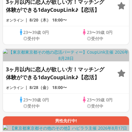
3ヶ月以内に恋人が欲しい方！マッチング
体験ができる1dayCoupLink♪【恋活】
8/20（木）
18:00〜
オンライン
23〜39歳
0円
23〜39歳
0円
◎受付中
◎受付中
3ヶ月以内に恋人が欲しい方！マッチング
体験ができる1dayCoupLink♪【恋活】
8/28（金）
18:00〜
オンライン
23〜39歳
0円
23〜39歳
0円
◎受付中
◎受付中
男性先行中!