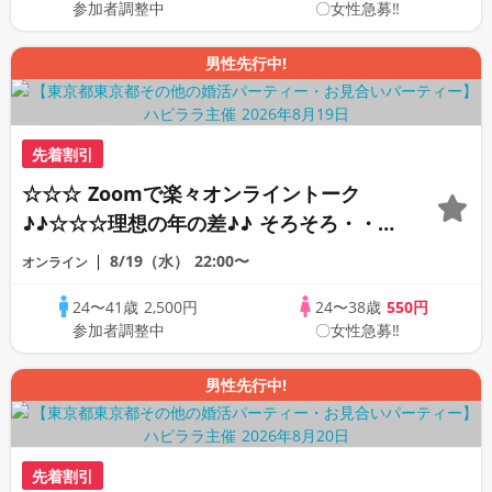
参加者調整中
〇女性急募‼
男性先行中!
先着割引
☆☆☆ Zoomで楽々オンライントーク
♪♪☆☆☆理想の年の差♪♪ そろそろ・・・
素敵な恋人見つけたい♪ ♪☆カジュアルな
8/19（水）
22:00〜
オンライン
オンライン婚活☆全国の方が対象☆司会進
24〜41歳
2,500円
24〜38歳
550円
行あり♪♪
参加者調整中
〇女性急募‼
男性先行中!
先着割引