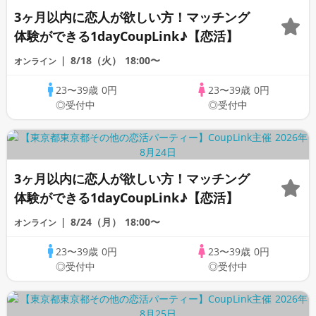
3ヶ月以内に恋人が欲しい方！マッチング
体験ができる1dayCoupLink♪【恋活】
8/18（火）
18:00〜
オンライン
23〜39歳
0円
23〜39歳
0円
◎受付中
◎受付中
3ヶ月以内に恋人が欲しい方！マッチング
体験ができる1dayCoupLink♪【恋活】
8/24（月）
18:00〜
オンライン
23〜39歳
0円
23〜39歳
0円
◎受付中
◎受付中