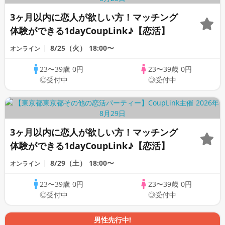
3ヶ月以内に恋人が欲しい方！マッチング
体験ができる1dayCoupLink♪【恋活】
8/25（火）
18:00〜
オンライン
23〜39歳
0円
23〜39歳
0円
◎受付中
◎受付中
3ヶ月以内に恋人が欲しい方！マッチング
体験ができる1dayCoupLink♪【恋活】
8/29（土）
18:00〜
オンライン
23〜39歳
0円
23〜39歳
0円
◎受付中
◎受付中
男性先行中!