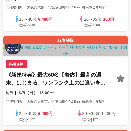
開催地住所：大阪府大阪市北区堂山町4-12 Bee 白馬車ビル8階
25〜40歳
6,480円
20〜35歳
200円
◎受付中
◎受付中
32名突破
先着割引
《新規特典》最大60名【着席】最高の週
末、はじまる。ワンランク上の出逢いをあ
なたへ。
8/9（日）
18:00〜
梅田
開催地住所：大阪府大阪市北区堂山町4-12 Bee 白馬車ビル8階
25〜45歳
6,480円
20〜33歳
1,400円
◎受付中
◎受付中