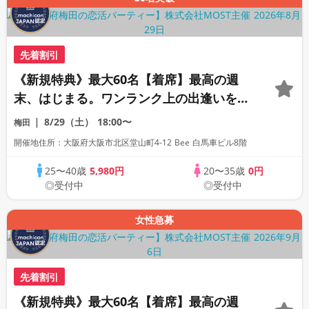
先着割引
《新規特典》最大60名【着席】最高の週
末、はじまる。ワンランク上の出逢いをあ
なたへ。
8/29（土）
18:00〜
梅田
開催地住所：大阪府大阪市北区堂山町4-12 Bee 白馬車ビル8階
25〜40歳
5,980円
20〜35歳
0円
◎受付中
◎受付中
女性急募
先着割引
《新規特典》最大60名【着席】最高の週