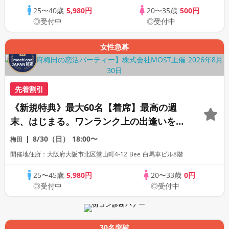
25〜40歳
5,980円
20〜35歳
500円
◎受付中
◎受付中
女性急募
先着割引
《新規特典》最大60名【着席】最高の週
末、はじまる。ワンランク上の出逢いをあ
なたへ。
8/30（日）
18:00〜
梅田
開催地住所：大阪府大阪市北区堂山町4-12 Bee 白馬車ビル8階
25〜45歳
5,980円
20〜33歳
0円
◎受付中
◎受付中
30名突破