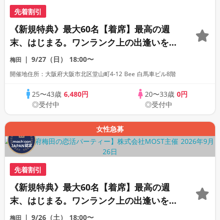
先着割引
《新規特典》最大60名【着席】最高の週
末、はじまる。ワンランク上の出逢いをあ
なたへ。
9/27（日）
18:00〜
梅田
開催地住所：大阪府大阪市北区堂山町4-12 Bee 白馬車ビル8階
25〜43歳
6,480円
20〜33歳
0円
◎受付中
◎受付中
女性急募
先着割引
《新規特典》最大60名【着席】最高の週
末、はじまる。ワンランク上の出逢いをあ
なたへ。
9/26（土）
18:00〜
梅田