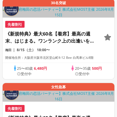
30名突破
先着割引
《新規特典》最大60名【着席】最高の週
末、はじまる。ワンランク上の出逢いをあ
なたへ。
8/15（土）
18:00〜
梅田
開催地住所：大阪府大阪市北区堂山町4-12 Bee 白馬車ビル8階
25〜40歳
6,480円
20〜35歳
500円
◎受付中
◎受付中
女性急募
先着割引