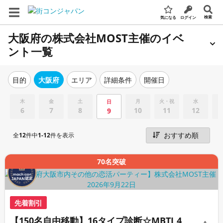
検索
気になる
ログイン
大阪府の株式会社MOST主催のイベ
ント一覧
エリア
詳細条件
開催日
目的
大阪府
木
金
土
月
火・祝
水
日
6
7
8
10
11
12
9
全
12
件中
1-12
件を表示
70名突破
先着割引
【150名自由移動】16タイプ診断☆MBTI 4