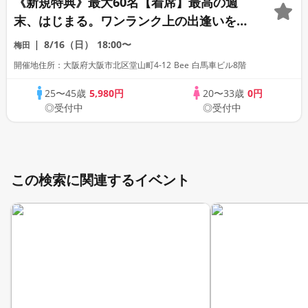
《新規特典》最大60名【着席】最高の週
末、はじまる。ワンランク上の出逢いをあ
なたへ。
8/16（日）
18:00〜
梅田
開催地住所：大阪府大阪市北区堂山町4-12 Bee 白馬車ビル8階
25〜45歳
5,980円
20〜33歳
0円
◎受付中
◎受付中
この検索に関連するイベント