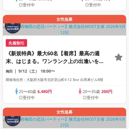
◎受付中
◎受付中
女性急募
先着割引
《新規特典》最大60名【着席】最高の週
末、はじまる。ワンランク上の出逢いをあ
なたへ。
9/12（土）
18:00〜
梅田
開催地住所：大阪府大阪市北区堂山町4-12 Bee 白馬車ビル8階
25〜40歳
6,480円
20〜35歳
200円
◎受付中
◎受付中
女性急募