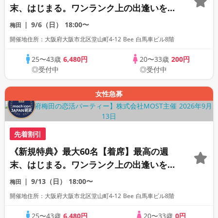
末、はじまる。ワンランク上の出逢いをあ
なたへ。
9/6（日）
18:00〜
梅田
開催地住所：大阪府大阪市北区堂山町4-12 Bee 白馬車ビル8階
25〜43歳
6,480円
20〜33歳
200円
◎受付中
◎受付中
女性急募
先着割引
《新規特典》最大60名【着席】最高の週
末、はじまる。ワンランク上の出逢いをあ
なたへ。
9/13（日）
18:00〜
梅田
開催地住所：大阪府大阪市北区堂山町4-12 Bee 白馬車ビル8階
25〜43歳
6,480円
20〜33歳
0円