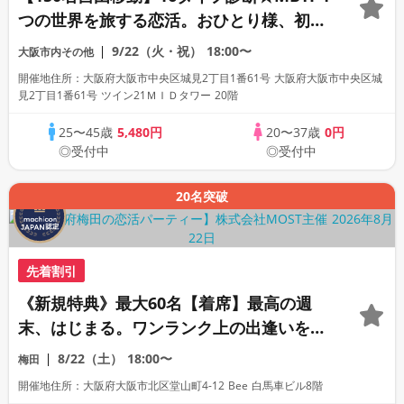
つの世界を旅する恋活。おひとり様、初心
者様も安心のスタンディングパーティ
9/22（火・祝）
18:00〜
大阪市内その他
開催地住所：大阪府大阪市中央区城見2丁目1番61号 大阪府大阪市中央区城
見2丁目1番61号 ツイン21ＭＩＤタワー 20階
25〜45歳
5,480円
20〜37歳
0円
◎受付中
◎受付中
20名突破
先着割引
《新規特典》最大60名【着席】最高の週
末、はじまる。ワンランク上の出逢いをあ
なたへ。
8/22（土）
18:00〜
梅田
開催地住所：大阪府大阪市北区堂山町4-12 Bee 白馬車ビル8階