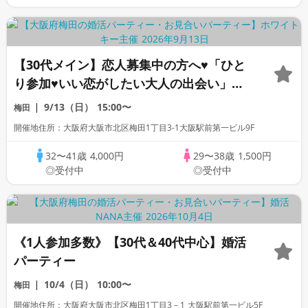
【30代メイン】恋人募集中の方へ♥「ひと
り参加♥いい恋がしたい大人の出会い」個
室スタイル/White Key AI Matching/マ
9/13（日）
15:00〜
梅田
ッチングあり
開催地住所：大阪府大阪市北区梅田1丁目3-1大阪駅前第一ビル9F
32〜41歳
4,000円
29〜38歳
1,500円
◎受付中
◎受付中
《1人参加多数》【30代＆40代中心】婚活
パーティー
10/4（日）
10:00〜
梅田
開催地住所：大阪府大阪市北区梅田1丁目3－1 大阪駅前第一ビル5F