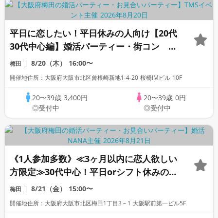
平日に恋したい！平日休みの人向け【20代
30代中心編】婚活パーティー・街コン ～
真剣な出会い～
8/20（木）
16:00〜
梅田
開催地住所：大阪府大阪市北区曾根崎新地1-4-20 桜橋IMビル 10F
20〜39歳
3,400円
20〜39歳
0円
◎受付中
◎受付中
《1人参加多数》≪3ヶ月以内に恋人欲しい
方限定≫30代中心！平日orシフト休みの方
向け個室パーティー♪
8/21（金）
15:00〜
梅田
開催地住所：大阪府大阪市北区梅田1丁目3－1 大阪駅前第一ビル5F