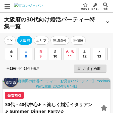
検索
気になる
ログイン
大阪府の30代向け婚活パーティー特
集一覧
エリア
詳細条件
開催日
目的
大阪府
金
土
日
月
火・祝
水
木
7
8
9
10
11
12
13
全
220
件中
1-24
件を表示
先着割引
30代・40代中心♪ ～楽しく婚活イタリアン
♪ Summer Dinner Party☆