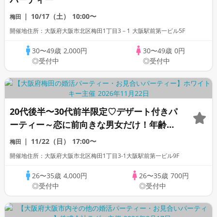
10/17（土）
10:00〜
梅田
開催地住所：大阪府大阪市北区梅田1丁目3－1 大阪駅前第一ビル5F
30〜49歳
2,000円
30〜49歳
0円
◎受付中
◎受付中
20代後半〜30代前半限定♡デザート付きパ
ーティー～恋に前向きな男女だけ！年齢近
いから話しやすさ◎～個室スタイ
11/22（日）
17:00〜
梅田
ル/White Key AI Matching/マッチング
開催地住所：大阪府大阪市北区梅田1丁目3-1大阪駅前第一ビル9F
あり
26〜35歳
4,000円
26〜35歳
700円
◎受付中
◎受付中