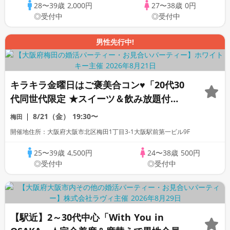
28〜39歳
2,000円
27〜38歳
0円
◎受付中
◎受付中
男性先行中!
キラキラ金曜日はご褒美合コン♥「20代30
代同世代限定 ★スイーツ＆飲み放題付
き」個室スタイル/White Key AI
8/21（金）
19:30〜
梅田
Matching/マッチングあり
開催地住所：大阪府大阪市北区梅田1丁目3-1大阪駅前第一ビル9F
25〜39歳
4,500円
24〜38歳
500円
◎受付中
◎受付中
【駅近】2～30代中心「With You in