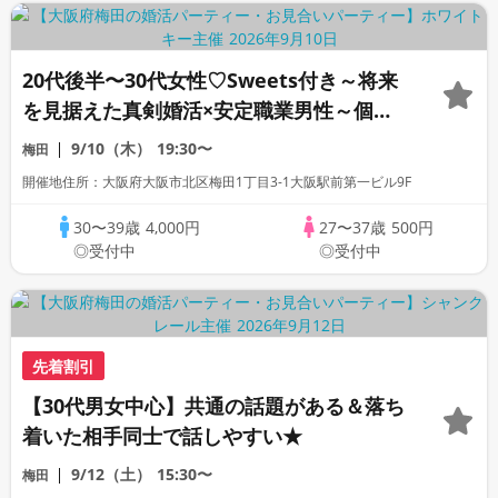
20代後半〜30代女性♡Sweets付き～将来
を見据えた真剣婚活×安定職業男性～個室
スタイル/White Key AI Matching/マッ
9/10（木）
19:30〜
梅田
チングあり
開催地住所：大阪府大阪市北区梅田1丁目3-1大阪駅前第一ビル9F
30〜39歳
4,000円
27〜37歳
500円
◎受付中
◎受付中
先着割引
【30代男女中心】共通の話題がある＆落ち
着いた相手同士で話しやすい★
9/12（土）
15:30〜
梅田