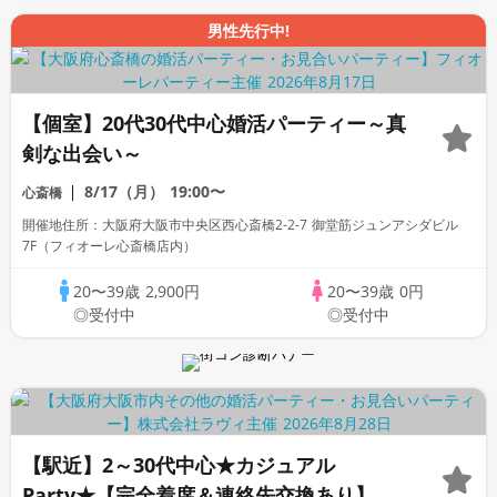
男性先行中!
【個室】20代30代中心婚活パーティー～真
剣な出会い～
8/17（月）
19:00〜
心斎橋
開催地住所：大阪府大阪市中央区西心斎橋2-2-7 御堂筋ジュンアシダビル
7F（フィオーレ心斎橋店内）
20〜39歳
2,900円
20〜39歳
0円
◎受付中
◎受付中
【駅近】2～30代中心★カジュアル
Party★【完全着席＆連絡先交換あり】★