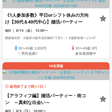
《1人参加多数》平日orシフト休みの方向
け【30代＆40代中心】婚活パーティー
8/14（金）
15:00〜
梅田
開催地住所：大阪府大阪市北区梅田1丁目3－1 大阪駅前第一ビル5F
30〜49歳
2,000円
30〜49歳
0円
〇男性急募‼
参加者調整中
10名突破
販売終了まで残り1日！
【アラフィフ編】婚活パーティー・街コ
ン ～真剣な出会い～
8/9（日）
18:00〜
梅田