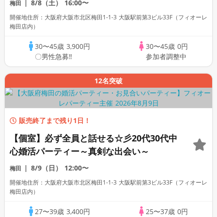
8/8（土）
16:00〜
梅田
開催地住所：大阪府大阪市北区梅田1-1-3 大阪駅前第3ビル33F（フィオーレ
梅田店内）
30〜45歳
3,900円
30〜45歳
0円
〇男性急募‼
参加者調整中
12名突破
販売終了まで残り1日！
【個室】必ず全員と話せる☆彡20代30代中
心婚活パーティー～真剣な出会い～
8/9（日）
12:00〜
梅田
開催地住所：大阪府大阪市北区梅田1-1-3 大阪駅前第3ビル33F（フィオーレ
梅田店内）
27〜39歳
3,400円
25〜37歳
0円