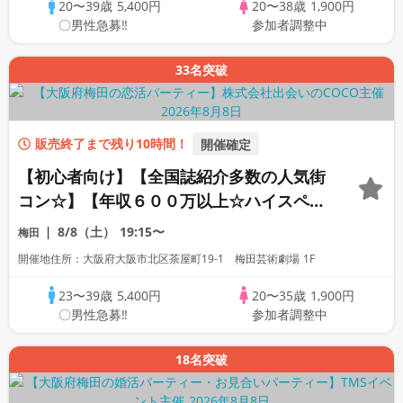
20〜39歳
5,400円
20〜38歳
1,900円
〇男性急募‼
参加者調整中
33名突破
販売終了まで残り10時間！
開催確定
【初心者向け】【全国誌紹介多数の人気街
コン☆】【年収６００万以上☆ハイスペ男
性】【完全着席】【出張占いあり☆】【芸
8/8（土）
19:15〜
梅田
術劇場内カフェ貸切☆】【熱々！自家製焼
開催地住所：大阪府大阪市北区茶屋町19-1 梅田芸術劇場 1F
き立てパン☆】【LINE交換自由・席がえ
あり！】
23〜39歳
5,400円
20〜35歳
1,900円
〇男性急募‼
参加者調整中
18名突破