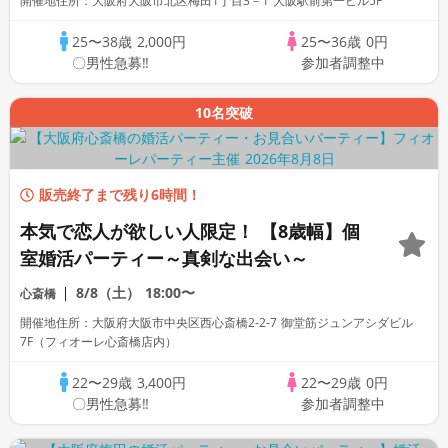
開催地住所：大阪府大阪市北区梅田1丁目3－1 大阪駅前第一ビル5F
25〜38歳
2,000円
25〜36歳
0円
〇男性急募‼
参加者調整中
10名突破
販売終了まで残り6時間！
本気で恋人が欲しい人限定！ 【8歳幅】個
室婚活パーティー～真剣な出会い～
8/8（土）
18:00〜
心斎橋
開催地住所：大阪府大阪市中央区西心斎橋2-2-7 御堂筋ジュンアシダビル
7F（フィオーレ心斎橋店内）
22〜29歳
3,400円
22〜29歳
0円
〇男性急募‼
参加者調整中