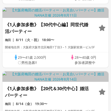
《1人参加多数》【30代中心編】同世代婚
活パーティー
8/11（火・祝）
18:00〜
梅田
開催地住所：大阪府大阪市北区梅田1丁目3－1 大阪駅前第一ビル5F
29〜41歳
2,000円
28〜40歳
0円
〇男性急募‼
参加者調整中
《1人参加多数》【20代＆30代中心】婚活
パーティー
8/14（金）
19:30〜
梅田