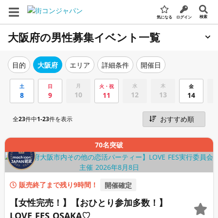
検索
気になる
ログイン
大阪府の男性募集イベント一覧
エリア
詳細条件
開催日
目的
大阪府
月
水
木
土
日
火・祝
金
10
12
13
8
9
11
14
全
23
件中
1-23
件を表示
70名突破
販売終了まで残り9時間！
開催確定
【女性完売！】【おひとり参加多数！】
LOVE FES OSAKA♡