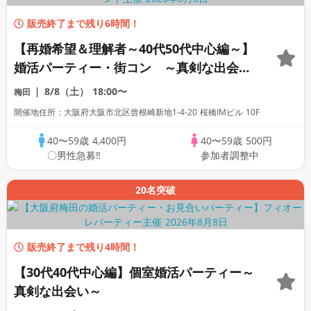
販売終了まで残り6時間！
【再婚希望＆理解者～40代50代中心編～】
婚活パーティー・街コン ～真剣な出会い
～
8/8（土）
18:00〜
梅田
開催地住所：大阪府大阪市北区曾根崎新地1-4-20 桜橋IMビル 10F
40〜59歳
4,400円
40〜59歳
500円
〇男性急募‼
参加者調整中
20名突破
販売終了まで残り4時間！
【30代40代中心編】個室婚活パーティー～
真剣な出会い～