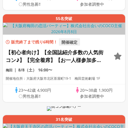
〇男性急募‼
参加者調整中
55名突破
販売終了まで残り6時間！
開催確定
【初心者向け】【全国誌紹介多数の人気街
コン♪】【完全着席】【お一人様参加多
数】【安心☆芸術劇場内カフェ貸切☆】
8/8（土）
16:00〜
梅田
【熱々☆自家製焼き立てパン☆】【充実お
開催地住所：大阪府大阪市北区茶屋町19-1 梅田芸術劇場 1F
料理＆飲み放題付】【LINE交換自由・席
がえあり♪】
23〜42歳
4,900円
20〜38歳
1,900円
〇男性急募‼
参加者調整中
31名突破