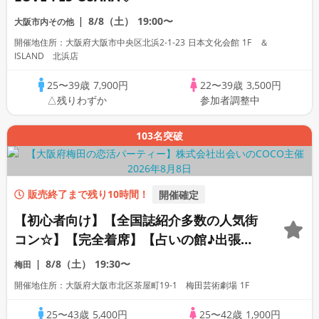
8/8（土）
19:00〜
大阪市内その他
開催地住所：大阪府大阪市中央区北浜2-1-23 日本文化会館 1F ＆
ISLAND 北浜店
25〜39歳
7,900円
22〜39歳
3,500円
△残りわずか
参加者調整中
103名突破
販売終了まで残り10時間！
開催確定
【初心者向け】【全国誌紹介多数の人気街
コン☆】【完全着席】【占いの館♪出張占
いあり☆】【芸術劇場内カフェ貸切☆】
8/8（土）
19:30〜
梅田
【熱々！自家製焼き立てパン☆】【同世代
開催地住所：大阪府大阪市北区茶屋町19-1 梅田芸術劇場 1F
で盛り上がる！】【LINE交換自由・席が
えあり！】
25〜43歳
5,400円
25〜42歳
1,900円