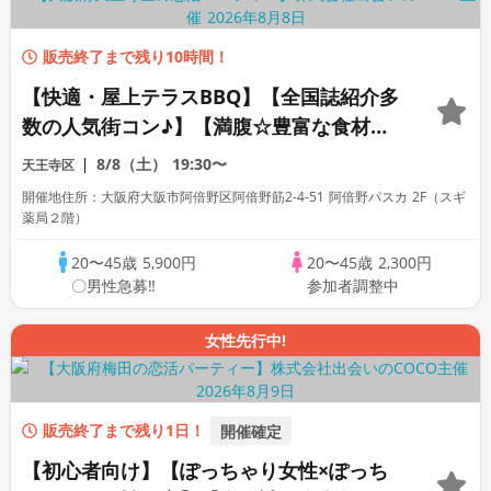
販売終了まで残り10時間！
【快適・屋上テラスBBQ】【全国誌紹介多
数の人気街コン♪】【満腹☆豊富な食材＆
驚愕！超豪華飲み放題☆ビールだけで１６
8/8（土）
19:30〜
天王寺区
種！クラフトビールや海外ビールも！その
開催地住所：大阪府大阪市阿倍野区阿倍野筋2-4-51 阿倍野パスカ 2F（スギ
他も超充実！】【日焼け防止タープ】【雨
薬局２階）
天決行】
20〜45歳
5,900円
20〜45歳
2,300円
〇男性急募‼
参加者調整中
女性先行中!
販売終了まで残り1日！
開催確定
【初心者向け】【ぽっちゃり女性×ぽっち