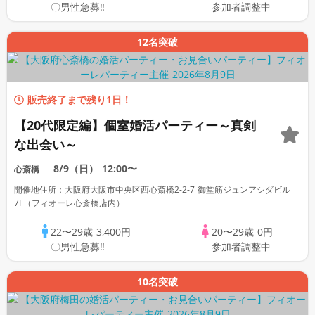
〇男性急募‼
参加者調整中
12名突破
販売終了まで残り1日！
【20代限定編】個室婚活パーティー～真剣
な出会い～
8/9（日）
12:00〜
心斎橋
開催地住所：大阪府大阪市中央区西心斎橋2-2-7 御堂筋ジュンアシダビル
7F（フィオーレ心斎橋店内）
22〜29歳
3,400円
20〜29歳
0円
〇男性急募‼
参加者調整中
10名突破