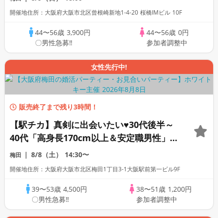
開催地住所：大阪府大阪市北区曾根崎新地1-4-20 桜橋IMビル 10F
44〜56歳
3,900円
44〜56歳
0円
〇男性急募‼
参加者調整中
女性先行中!
販売終了まで残り3時間！
【駅チカ】真剣に出会いたい♥30代後半～
40代「高身長170cm以上＆安定職男性」
スイーツ付き♬個室スタイル/White Key
8/8（土）
14:30〜
梅田
AI Matching/マッチングあり
開催地住所：大阪府大阪市北区梅田1丁目3-1大阪駅前第一ビル9F
39〜53歳
4,500円
38〜51歳
1,200円
〇男性急募‼
参加者調整中