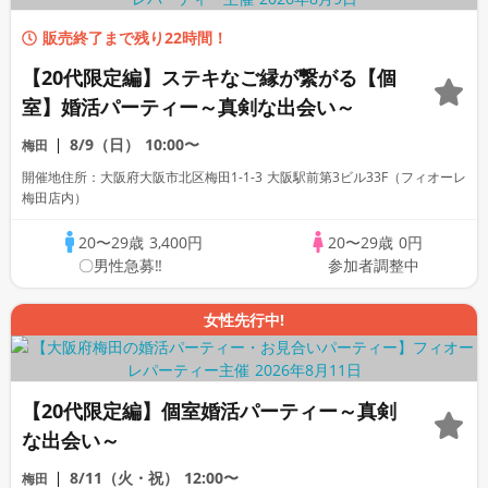
販売終了まで残り22時間！
【20代限定編】ステキなご縁が繋がる【個
室】婚活パーティー～真剣な出会い～
8/9（日）
10:00〜
梅田
開催地住所：大阪府大阪市北区梅田1-1-3 大阪駅前第3ビル33F（フィオーレ
梅田店内）
20〜29歳
3,400円
20〜29歳
0円
〇男性急募‼
参加者調整中
女性先行中!
【20代限定編】個室婚活パーティー～真剣
な出会い～
8/11（火・祝）
12:00〜
梅田