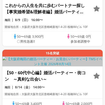
これからの人生を共に歩むパートナー探し
【事実婚希望&理解者編】婚活パーティ
ー・街コン ～真剣な出会い～
8/9（日）
16:00〜
梅田
開催地住所：大阪府大阪市北区曾根崎新地1-4-20 桜橋IMビル 10F
50〜69歳
3,900円
50〜69歳
0円
〇男性急募‼
参加者調整中
15名突破
【50・60代中心編】婚活パーティー・街コ
ン ～真剣な出会い～
8/14（金）
14:00〜
梅田
開催地住所：大阪府大阪市北区曾根崎新地1-4-20 桜橋IMビル 10F
50〜69歳
3,400円
50〜69歳
2,000円