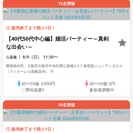
12名突破
販売終了まで残り1日！
【40代50代中心編】婚活パーティー～真剣
な出会い～
8/9（日）
11:30〜
心斎橋
開催地住所：大阪府大阪市中央区西心斎橋2-2-7 御堂筋ジュンアシダビル
（フィオーレ心斎橋店内） 7F
40〜59歳
3,900円
40〜59歳
0円
〇男性急募‼
参加者調整中
10名突破
販売終了まで残り1日！