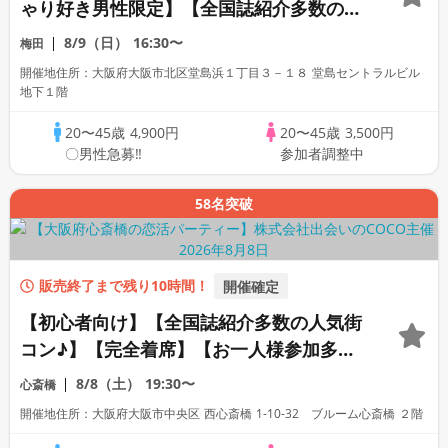
ゃり好き男性限定】【全国誌紹介多数の人
気街コン☆】【完全着席】【お一人様参加
8/9（日）
16:30〜
梅田
多数】【本格ドリンク＆コース料理】【席
開催地住所：大阪府大阪市北区堂島浜１丁目３－１８ 堂島セントラルビル
替えあり♪】
地下１階
20〜45歳
4,900円
20〜45歳
3,500円
〇男性急募‼
参加者調整中
58名突破
販売終了まで残り10時間！
開催確定
【初心者向け】【全国誌紹介多数の人気街
コン♪】【完全着席】【お一人様参加多
数】【一軒家レストラン貸切】【一流のお
8/8（土）
19:30〜
心斎橋
料理＆飲み放題付】【同世代で盛り上がる
開催地住所：大阪府大阪市中央区 西心斎橋 1-10-32 ブルーム心斎橋 ２階
♪】【LINE交換自由・席がえあり】