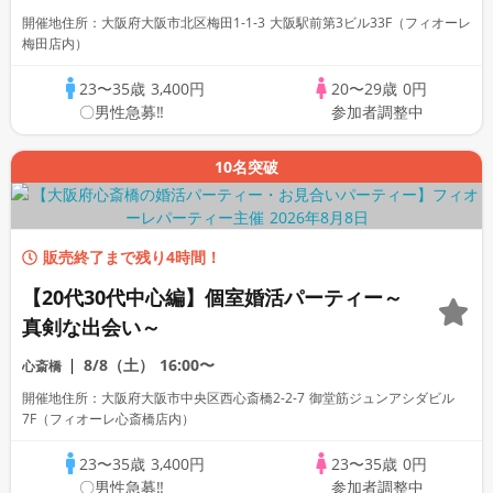
開催地住所：大阪府大阪市北区梅田1-1-3 大阪駅前第3ビル33F（フィオーレ
梅田店内）
23〜35歳
3,400円
20〜29歳
0円
〇男性急募‼
参加者調整中
10名突破
販売終了まで残り4時間！
【20代30代中心編】個室婚活パーティー～
真剣な出会い～
8/8（土）
16:00〜
心斎橋
開催地住所：大阪府大阪市中央区西心斎橋2-2-7 御堂筋ジュンアシダビル
7F（フィオーレ心斎橋店内）
23〜35歳
3,400円
23〜35歳
0円
〇男性急募‼
参加者調整中