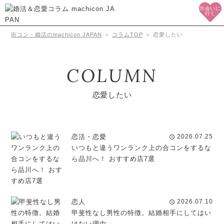
出会いに
行く
街コン・婚活のmachicon JAPAN
＞
コラムTOP
＞
恋愛したい
COLUMN
恋愛したい
恋活・恋愛
2026.07.25
schedule
いつもと違うワンランク上の合コンをするな
ら品川へ！ おすすめ店7選
恋人
2026.07.10
schedule
甲斐性なし男性の特徴。結婚相手にしてはい
けない理由