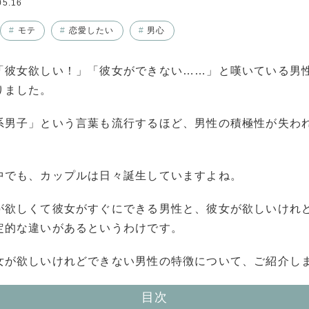
05.16
#
モテ
#
恋愛したい
#
男心
「彼女欲しい！」「彼女ができない……」と嘆いている男
りました。
系男子」という言葉も流行するほど、男性の積極性が失わ
中でも、カップルは日々誕生していますよね。
が欲しくて彼女がすぐにできる男性と、彼女が欲しいけれ
定的な違いがあるというわけです。
女が欲しいけれどできない男性の特徴について、ご紹介し
目次