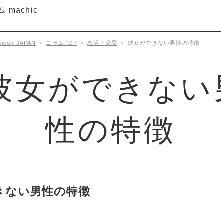
con JAPAN
＞
コラムTOP
＞
恋活・恋愛
＞
彼女ができない男性の特徴
きない男性の特徴