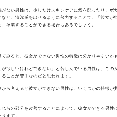
感がない男性は、少しだけスキンケアに気を配ったり、ボ
いなど、清潔感を出せるように努力することで、「彼女が
を、卒業することができる場合もあるでしょう。
見てみると、彼女ができない男性の特徴は分かりやすいか
女が欲しいけれどできない」と苦しんでいる男性は、この
することが苦手なのだと思われます。
側から考えると彼女ができない男性は、いくつかの特徴が
これらの部分を改善することによって、彼女ができる男性
あります。