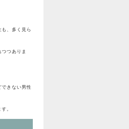
性も、多く見ら
れつつありま
どできない男性
ます。