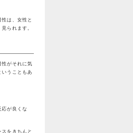
男性は、女性と
く見られます。
男性がそれに気
ということもあ
反応が良くな
ンスをきちんと