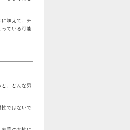
さに加えて、チ
まっている可能
ると、どんな男
男性ではないで
り相手の女性に