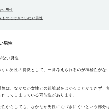
がない男性
スをものにできていない男性
ない男性
きない男性の特徴として、一番考えられるのが積極性がな
男性は、なかなか女性との距離感をはかることができず、
を作ってしまっている可能性があります。
女性からしても、なかなか男性に近づきにくいという部分