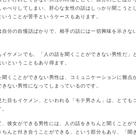
しゃべりしてしまい、肝心な女性の話はしっかり聞こうと
ということが苦手というケースもあります。
は自分の自慢話ばかりで、相手の話には一切興味を示さな
もイケメンでも、「人の話を聞くことができない男性だ」
ないということもあり得ます。
を聞くことができない男性は、コミュニケーションに難点
できない男性になってしまっているのです。
見た目もイケメン、といわれる「モテ男さん」は、とても
す。
て、彼女ができる男性には、人の話をきちんと聞くことが
きちんと付き合うことができる、という部分もあり、「聞