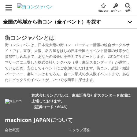
検索
気になる
ログイン
全国の地域から街コン（全イベント）を探す
街コンジャパンとは
街コンジャパンは、日本最大級の街コン・パーティー情報の総合ポータルサ
イトです。東京、大阪、名古屋をはじめ日本全国のイベント情報の検索から
参加申し込みまで、あなたの出会いを全力でサポートします。2015年4月に
マザーズに上場した株式会社リンクバル（現：東証スタンダード）が運営し
ているため、安心してイベントにご参加いただけます。街コン、恋活・婚活
パーティー、趣味コンはもちろん、合コン形式の少人数イベントまで、あな
たにピッタリのイベントが、いつでも簡単に探せます。
株式会社リンクバルは、東京証券取引所スタンダード市場に
上場しております。
（証券コード：6046）
machicon JAPANについて
会社概要
スタッフ募集