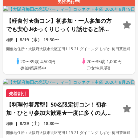
男性先行中!
【軽食付★街コン】初参加・一人参加の方
でも安心♪ゆっくりじっくり話せると評判
の恋活合コンパーティー！
8/19（水）
19:30〜
梅田
開催地住所：大阪府大阪市北区芝田1-15-21 ダイニング しずか 梅田茶屋町
20〜39歳
4,500円
20〜35歳
1,000円
参加者調整中
〇女性急募‼
先着割引
【料理付着席型】50名限定街コン！初参
加・ひとり参加大歓迎★一度に多くの人と
出会える恋活合コンパーティー
8/29（土）
18:30〜
梅田
開催地住所：大阪府大阪市北区芝田1-15-21 ダイニング しずか 梅田茶屋町