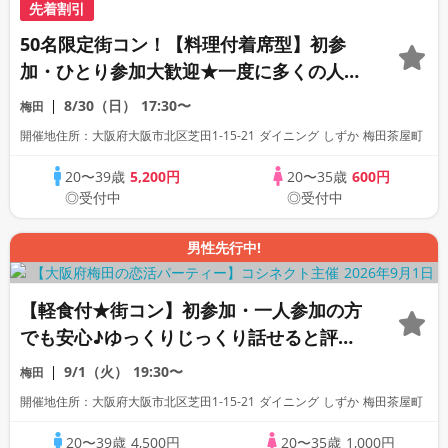
先着割引
50名限定街コン！【料理付着席型】初参
加・ひとり参加大歓迎★一度に多くの人と
出会える恋活合コンパーティー
8/30（日）
17:30〜
梅田
開催地住所：大阪府大阪市北区芝田1-15-21 ダイニング しずか 梅田茶屋町
20〜39歳
5,200円
20〜35歳
600円
◎受付中
◎受付中
男性先行中!
【軽食付★街コン】初参加・一人参加の方
でも安心♪ゆっくりじっくり話せると評判
の恋活合コンパーティー！
9/1（火）
19:30〜
梅田
開催地住所：大阪府大阪市北区芝田1-15-21 ダイニング しずか 梅田茶屋町
20〜39歳
4,500円
20〜35歳
1,000円