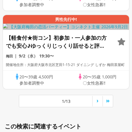
参加者調整中
〇女性急募‼
男性先行中!
【軽食付★街コン】初参加・一人参加の方
でも安心♪ゆっくりじっくり話せると評判
の恋活合コンパーティー！
9/2（水）
19:30〜
梅田
開催地住所：大阪府大阪市北区芝田1-15-21 ダイニング しずか 梅田茶屋町
20〜39歳
4,500円
20〜35歳
1,000円
参加者調整中
〇女性急募‼
1/13
この検索に関連するイベント