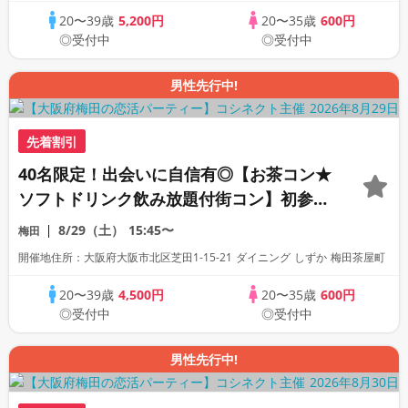
20〜39歳
5,200円
20〜35歳
600円
◎受付中
◎受付中
男性先行中!
先着割引
40名限定！出会いに自信有◎【お茶コン★
ソフトドリンク飲み放題付街コン】初参
加・一人参加の方でも安心♪すごく出会え
8/29（土）
15:45〜
梅田
ると評判の恋活合コンパーティー！
開催地住所：大阪府大阪市北区芝田1-15-21 ダイニング しずか 梅田茶屋町
20〜39歳
4,500円
20〜35歳
600円
◎受付中
◎受付中
男性先行中!