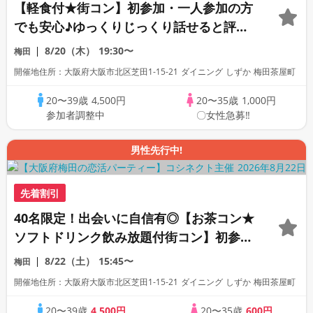
【軽食付★街コン】初参加・一人参加の方
でも安心♪ゆっくりじっくり話せると評判
の恋活合コンパーティー！
8/20（木）
19:30〜
梅田
開催地住所：大阪府大阪市北区芝田1-15-21 ダイニング しずか 梅田茶屋町
20〜39歳
4,500円
20〜35歳
1,000円
参加者調整中
〇女性急募‼
男性先行中!
先着割引
40名限定！出会いに自信有◎【お茶コン★
ソフトドリンク飲み放題付街コン】初参
加・一人参加の方でも安心♪すごく出会え
8/22（土）
15:45〜
梅田
ると評判の恋活合コンパーティー！
開催地住所：大阪府大阪市北区芝田1-15-21 ダイニング しずか 梅田茶屋町
20〜39歳
4,500円
20〜35歳
600円