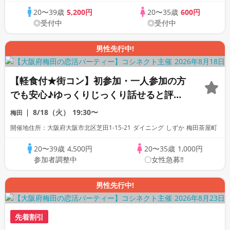
20〜39歳
5,200円
20〜35歳
600円
◎受付中
◎受付中
男性先行中!
【軽食付★街コン】初参加・一人参加の方
でも安心♪ゆっくりじっくり話せると評判
の恋活合コンパーティー！
8/18（火）
19:30〜
梅田
開催地住所：大阪府大阪市北区芝田1-15-21 ダイニング しずか 梅田茶屋町
20〜39歳
4,500円
20〜35歳
1,000円
参加者調整中
〇女性急募‼
男性先行中!
先着割引