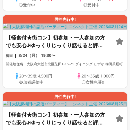
◎受付中
◎受付中
男性先行中!
【軽食付★街コン】初参加・一人参加の方
でも安心♪ゆっくりじっくり話せると評判
の恋活合コンパーティー！
8/24（月）
19:30〜
梅田
開催地住所：大阪府大阪市北区芝田1-15-21 ダイニング しずか 梅田茶屋町
20〜39歳
4,500円
20〜35歳
1,000円
参加者調整中
〇女性急募‼
男性先行中!
【軽食付★街コン】初参加・一人参加の方
でも安心♪ゆっくりじっくり話せると評判