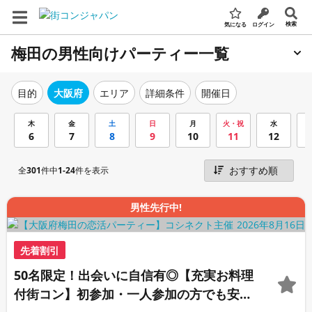
検索
気になる
ログイン
梅田の男性向けパーティー一覧
エリア
詳細条件
開催日
目的
大阪府
木
金
土
日
月
火・祝
水
6
7
8
9
10
11
12
全
301
件中
1-24
件を表示
男性先行中!
先着割引
50名限定！出会いに自信有◎【充実お料理
付街コン】初参加・一人参加の方でも安心