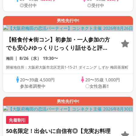
◎受付中
◎受付中
男性先行中!
【軽食付★街コン】初参加・一人参加の方
でも安心♪ゆっくりじっくり話せると評判
の恋活合コンパーティー！
8/26（水）
19:30〜
梅田
開催地住所：大阪府大阪市北区芝田1-15-21 ダイニング しずか 梅田茶屋町
20〜39歳
4,500円
20〜35歳
1,000円
参加者調整中
〇女性急募‼
男性先行中!
先着割引
50名限定！出会いに自信有◎【充実お料理