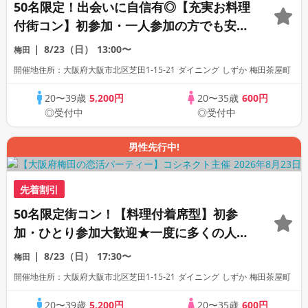
50名限定！出会いに自信有◎【充実お料理
付街コン】初参加・一人参加の方でも安心
♪すごく出会えると評判の恋活合コンパー
8/23（日）
13:00〜
梅田
ティー！
開催地住所：大阪府大阪市北区芝田1-15-21 ダイニング しずか 梅田茶屋町
20〜39歳
5,200円
20〜35歳
600円
◎受付中
◎受付中
男性先行中!
先着割引
50名限定街コン！【料理付着席型】初参
加・ひとり参加大歓迎★一度に多くの人と
出会える恋活合コンパーティー
8/23（日）
17:30〜
梅田
開催地住所：大阪府大阪市北区芝田1-15-21 ダイニング しずか 梅田茶屋町
20〜39歳
5,200円
20〜35歳
600円