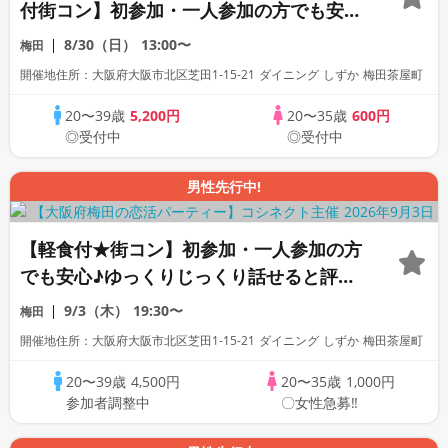
付街コン】初参加・一人参加の方でも安心
♪すごく出会えると評判の恋活合コンパー
8/30（日）
13:00〜
梅田
ティー！
開催地住所：大阪府大阪市北区芝田1-15-21 ダイニング しずか 梅田茶屋町
20〜39歳
5,200円
20〜35歳
600円
◎受付中
◎受付中
男性先行中!
【軽食付★街コン】初参加・一人参加の方
でも安心♪ゆっくりじっくり話せると評判
の恋活合コンパーティー！
9/3（木）
19:30〜
梅田
開催地住所：大阪府大阪市北区芝田1-15-21 ダイニング しずか 梅田茶屋町
20〜39歳
4,500円
20〜35歳
1,000円
参加者調整中
〇女性急募‼