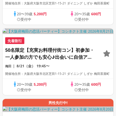
開催地住所：大阪府大阪市北区芝田1-15-21 ダイニング しずか 梅田茶屋町
20〜39歳
5,200円
20〜35歳
600円
◎受付中
◎受付中
先着割引
50名限定【充実お料理付街コン】初参加・
一人参加の方でも安心♪出会いに自信アリ
◎たくさんの異性と出会えると評判の恋活
8/21（金）
19:45〜
梅田
合コンパーティー！
開催地住所：大阪府大阪市北区芝田1-15-21 ダイニング しずか 梅田茶屋町
20〜39歳
5,200円
20〜35歳
600円
◎受付中
◎受付中
男性先行中!