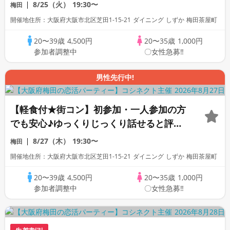
の恋活合コンパーティー！
8/25（火）
19:30〜
梅田
開催地住所：大阪府大阪市北区芝田1-15-21 ダイニング しずか 梅田茶屋町
20〜39歳
4,500円
20〜35歳
1,000円
参加者調整中
〇女性急募‼
男性先行中!
【軽食付★街コン】初参加・一人参加の方
でも安心♪ゆっくりじっくり話せると評判
の恋活合コンパーティー！
8/27（木）
19:30〜
梅田
開催地住所：大阪府大阪市北区芝田1-15-21 ダイニング しずか 梅田茶屋町
20〜39歳
4,500円
20〜35歳
1,000円
参加者調整中
〇女性急募‼