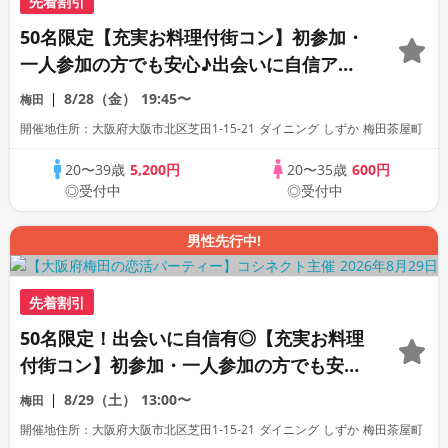
先着割引
50名限定【充実お料理付街コン】初参加・
一人参加の方でも安心♪出会いに自信アリ
◎たくさんの異性と出会えると評判の恋活
8/28（金）
19:45〜
梅田
合コンパーティー！
開催地住所：大阪府大阪市北区芝田1-15-21 ダイニング しずか 梅田茶屋町
20〜39歳
5,200円
20〜35歳
600円
◎受付中
◎受付中
男性先行中!
先着割引
50名限定！出会いに自信有◎【充実お料理
付街コン】初参加・一人参加の方でも安心
♪すごく出会えると評判の恋活合コンパー
8/29（土）
13:00〜
梅田
ティー！
開催地住所：大阪府大阪市北区芝田1-15-21 ダイニング しずか 梅田茶屋町