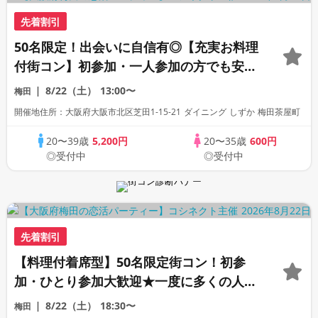
先着割引
50名限定！出会いに自信有◎【充実お料理
付街コン】初参加・一人参加の方でも安心
♪すごく出会えると評判の恋活合コンパー
8/22（土）
13:00〜
梅田
ティー！
開催地住所：大阪府大阪市北区芝田1-15-21 ダイニング しずか 梅田茶屋町
20〜39歳
5,200円
20〜35歳
600円
◎受付中
◎受付中
先着割引
【料理付着席型】50名限定街コン！初参
加・ひとり参加大歓迎★一度に多くの人と
出会える恋活合コンパーティー
8/22（土）
18:30〜
梅田