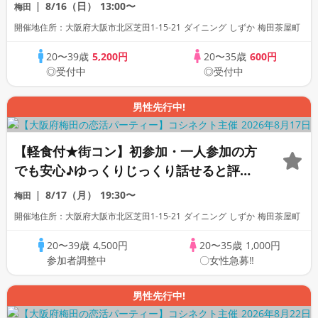
♪すごく出会えると評判の恋活合コンパー
8/16（日）
13:00〜
梅田
ティー！
開催地住所：大阪府大阪市北区芝田1-15-21 ダイニング しずか 梅田茶屋町
20〜39歳
5,200円
20〜35歳
600円
◎受付中
◎受付中
男性先行中!
【軽食付★街コン】初参加・一人参加の方
でも安心♪ゆっくりじっくり話せると評判
の恋活合コンパーティー！
8/17（月）
19:30〜
梅田
開催地住所：大阪府大阪市北区芝田1-15-21 ダイニング しずか 梅田茶屋町
20〜39歳
4,500円
20〜35歳
1,000円
参加者調整中
〇女性急募‼
男性先行中!