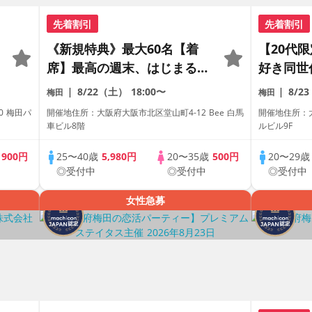
先着割引
先着割引
《新規特典》最大60名【着
【20代
席】最高の週末、はじまる。
好き同世
ワンランク上の出逢いをあな
全着席×
8/22（土）
18:00〜
8/2
梅田
梅田
たへ。
きアニメ
0 梅田パ
開催地住所：大阪府大阪市北区堂山町4-12 Bee 白馬
開催地住所：大
車ビル8階
ルビル9F
歳
900円
25〜40歳
5,980円
20〜35歳
500円
20〜29
◎受付中
◎受付中
◎受付中
女性急募