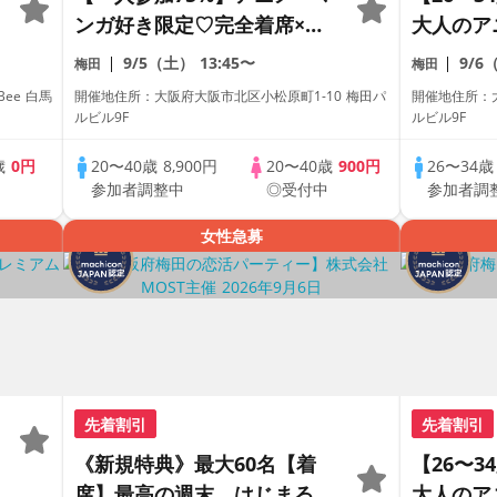
ンガ好き限定♡完全着席×マ
大人のア
ッチングゲーム付きアニメコ
定♡完全
9/5（土）
13:45〜
9/6
梅田
梅田
ン
ーム付き
ee 白馬
開催地住所：大阪府大阪市北区小松原町1-10 梅田パ
開催地住所：大
ルビル9F
ルビル9F
歳
0円
20〜40歳
8,900円
20〜40歳
900円
26〜34
中
参加者調整中
◎受付中
参加者調
女性急募
先着割引
先着割引
《新規特典》最大60名【着
【26〜
席】最高の週末、はじまる。
大人のア