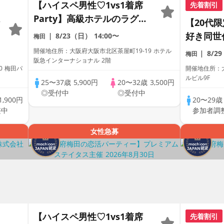
【ハイスペ男性♡1vs1着席
先着割引
Party】高級ホテルのラグジ
【20代
ュアリーBar♡【男性ドレス
好き同世
8/23（日）
14:00〜
梅田
コード有り♡資格証100%確
全着席×
開催地住所：大阪府大阪市北区茶屋町19-19 ホテル
8/2
梅田
認】ドリンク飲み放題【毎週
阪急インターナショナル 2階
きアニメ
0 梅田パ
開催地住所：大
末金土日に開催♡】累計110
ルビル9F
25〜37歳
5,900円
20〜32歳
3,500円
万人突破☆プレミアムステイ
◎受付中
◎受付中
タス♡
1,900円
20〜29
整中
参加者調
女性急募
【ハイスペ男性♡1vs1着席
先着割引