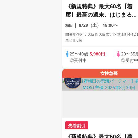
《新規特典》最大60名【着
席】最高の週末、はじまる。
ワンランク上の出逢いをあな
8/29（土）
18:00〜
梅田
たへ。
開催地住所：大阪府大阪市北区堂山町4-12 B
車ビル8階
25〜40歳
5,980円
20〜35
◎受付中
◎受付
女性急募
先着割引
《新規特典》最大60名【着