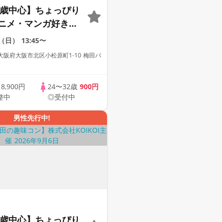
34歳中心】ちょっぴり
ニメ・マンガ好き限
着席×マッチングゲ
0（日）
13:45〜
アニメコン
阪府大阪市北区小松原町1-10 梅田パ
歳
8,900円
24〜32歳
900円
整中
◎受付中
男性先行中!
34歳中心】ちょっぴり