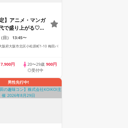
限定】アニメ・マンガ
代で盛り上がる♡完
マッチングゲーム付
3（日）
13:45〜
コン
阪府大阪市北区小松原町1-10 梅田パ
歳
7,900円
20〜29歳
900円
◎受付中
男性先行中!