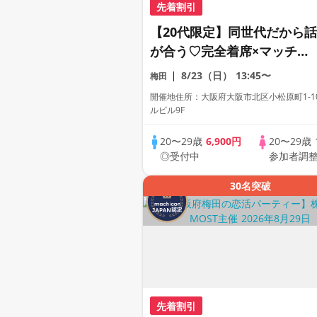
先着割引
【20代限定】同世代だから話
が合う♡完全着席×マッチン
グゲーム付きマッチングコン
8/23（日）
13:45〜
梅田
開催地住所：大阪府大阪市北区小松原町1-1
ルビル9F
20〜29歳
6,900円
20〜29歳
◎受付中
参加者調
30名突破
先着割引