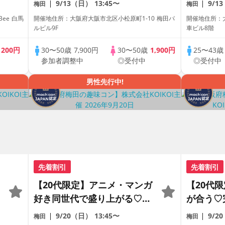
9/13（日）
13:45〜
9/1
梅田
梅田
コン
たへ。
ee 白馬
開催地住所：大阪府大阪市北区小松原町1-10 梅田パ
開催地住所：大
ルビル9F
車ビル8階
歳
200円
30〜50歳
7,900円
30〜50歳
1,900円
25〜43
参加者調整中
◎受付中
◎受付中
男性先行中!
先着割引
先着割引
【20代限定】アニメ・マンガ
【20代
好き同世代で盛り上がる♡完
が合う♡
全着席×マッチングゲーム付
グゲーム
9/20（日）
13:45〜
9/2
梅田
梅田