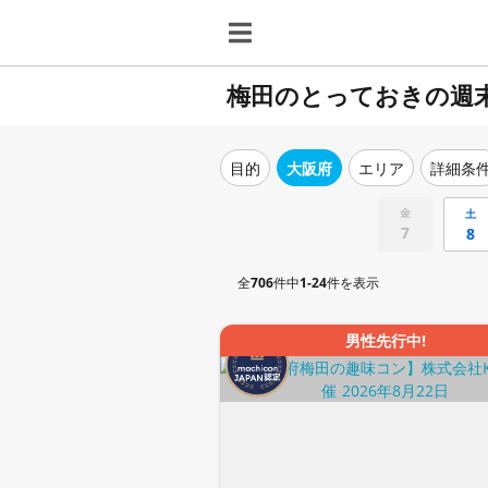
梅田のとっておきの週
目的
大阪府
エリア
詳細条
金
土
7
8
全
706
件中
1-24
件を表示
男性先行中!