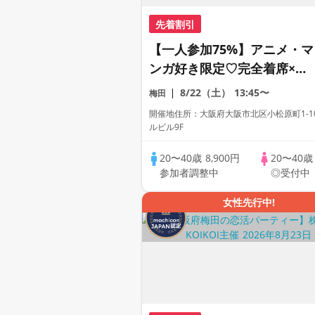
先着割引
【一人参加75%】アニメ・マ
ンガ好き限定♡完全着席×マ
ッチングゲーム付きアニメコ
8/22（土）
13:45〜
梅田
ン
開催地住所：大阪府大阪市北区小松原町1-1
ルビル9F
20〜40歳
8,900円
20〜40
参加者調整中
◎受付中
女性先行中!