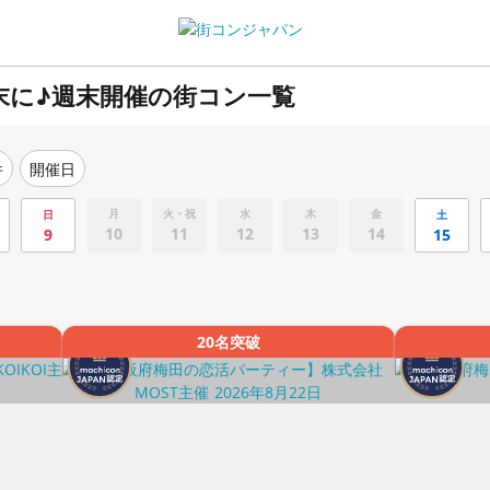
末に♪週末開催の街コン一覧
件
開催日
月
火・祝
水
木
金
日
土
10
11
12
13
14
9
15
20名突破