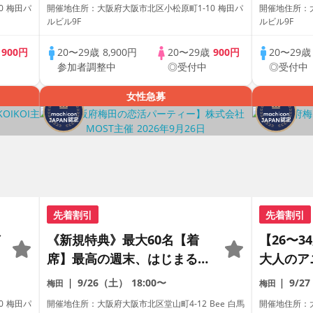
きアニメコン
0 梅田パ
開催地住所：大阪府大阪市北区小松原町1-10 梅田パ
開催地住所：大
ルビル9F
ルビル9F
歳
900円
20〜29歳
8,900円
20〜29歳
900円
20〜29
参加者調整中
◎受付中
◎受付中
女性急募
先着割引
先着割引
《新規特典》最大60名【着
【26〜
席】最高の週末、はじまる。
大人のア
ワンランク上の出逢いをあな
定♡完全
9/26（土）
18:00〜
9/2
梅田
梅田
たへ。
ーム付き
0 梅田パ
開催地住所：大阪府大阪市北区堂山町4-12 Bee 白馬
開催地住所：大