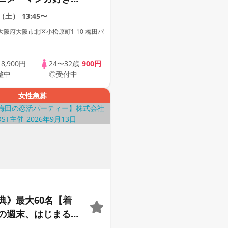
着席×マッチングゲ
2（土）
13:45〜
アニメコン
阪府大阪市北区小松原町1-10 梅田パ
歳
8,900円
24〜32歳
900円
整中
◎受付中
女性急募
典》最大60名【着
の週末、はじまる。
ク上の出逢いをあな