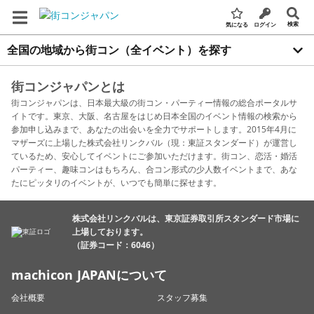
検索
気になる
ログイン
全国の地域から街コン（全イベント）を探す
街コンジャパンとは
街コンジャパンは、日本最大級の街コン・パーティー情報の総合ポータルサ
イトです。東京、大阪、名古屋をはじめ日本全国のイベント情報の検索から
参加申し込みまで、あなたの出会いを全力でサポートします。2015年4月に
マザーズに上場した株式会社リンクバル（現：東証スタンダード）が運営し
ているため、安心してイベントにご参加いただけます。街コン、恋活・婚活
パーティー、趣味コンはもちろん、合コン形式の少人数イベントまで、あな
たにピッタリのイベントが、いつでも簡単に探せます。
株式会社リンクバルは、東京証券取引所スタンダード市場に
上場しております。
（証券コード：6046）
machicon JAPANについて
会社概要
スタッフ募集