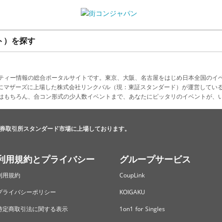
ト）を探す
ティー情報の総合ポータルサイトです。東京、大阪、名古屋をはじめ日本全国のイ
4月にマザーズに上場した株式会社リンクバル（現：東証スタンダード）が運営してい
はもちろん、合コン形式の少人数イベントまで、あなたにピッタリのイベントが、
券取引所スタンダード市場に上場しております。
利用規約とプライバシー
グループサービス
利用規約
CoupLink
プライバシーポリシー
KOIGAKU
特定商取引法に関する表示
1on1 for Singles