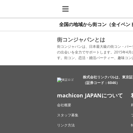
全国の地域から街コン（全イベン
街コンジャパンとは
街コンジャパンは、日本最大級の街コン・パー
の出会いを全力でサポートします。2015年
す。街コン、恋活・婚活パーティー、趣味コン
株式会社リンクバルは、東京証
（証券コード：6046）
machicon JAPANについて
会社概要
スタッフ募集
リンク方法