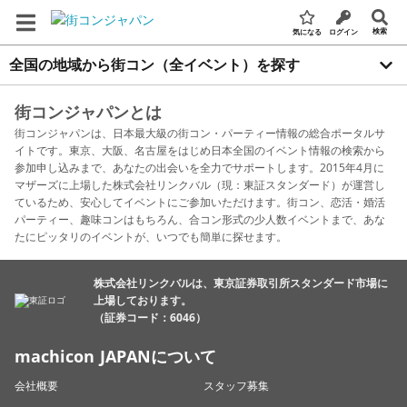
検索
気になる
ログイン
全国の地域から街コン（全イベント）を探す
街コンジャパンとは
街コンジャパンは、日本最大級の街コン・パーティー情報の総合ポータルサ
イトです。東京、大阪、名古屋をはじめ日本全国のイベント情報の検索から
参加申し込みまで、あなたの出会いを全力でサポートします。2015年4月に
マザーズに上場した株式会社リンクバル（現：東証スタンダード）が運営し
ているため、安心してイベントにご参加いただけます。街コン、恋活・婚活
パーティー、趣味コンはもちろん、合コン形式の少人数イベントまで、あな
たにピッタリのイベントが、いつでも簡単に探せます。
株式会社リンクバルは、東京証券取引所スタンダード市場に
上場しております。
（証券コード：6046）
machicon JAPANについて
会社概要
スタッフ募集