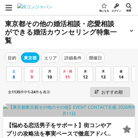
検索
気になる
ログイン
東京都その他の婚活相談・恋愛相談
ができる婚活カウンセリング特集一
覧
エリア
詳細条件
開催日
目的
東京都
土
日
月
火・祝
水
木
金
8
9
10
11
12
13
14
全
1135
件中
1-24
件を表示
【悩める恋活男子をサポート】街コンやア
プリの攻略法を事実ベースで徹底アドバイ