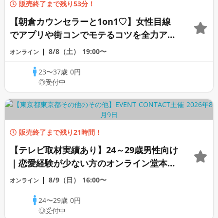
販売終了まで残り53分！
【朝倉カウンセラーと1on1♡】女性目線
でアプリや街コンでモテるコツを全力アド
バイス♡《オンライン恋愛カウンセリン
8/8（土）
19:00〜
オンライン
グ》
23〜37歳
0円
◎受付中
販売終了まで残り21時間！
【テレビ取材実績あり】24～29歳男性向け
｜恋愛経験が少ない方のオンライン堂本恋
愛個別診断
8/9（日）
16:00〜
オンライン
24〜29歳
0円
◎受付中