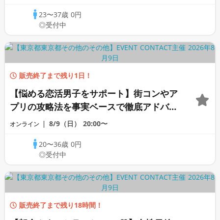
グ》
23〜37歳
0円
◎受付中
販売終了まで残り1日！
【悩める恋活男子をサポート】街コンやア
プリの攻略法を事実ベースで徹底アドバイ
ス♡もう恋活で迷わない《オンライン恋愛
8/9（日）
20:00〜
オンライン
相談室》
20〜36歳
0円
◎受付中
販売終了まで残り18時間！