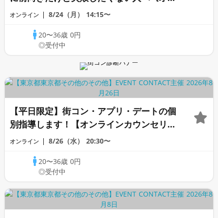
ライン恋愛相談室》
8/24（月）
14:15〜
オンライン
20〜36歳
0円
◎受付中
【平日限定】街コン・アプリ・デートの個
別指導します！【オンラインカウンセリン
グ】《芹沢カウンセラー》
8/26（水）
20:30〜
オンライン
20〜36歳
0円
◎受付中