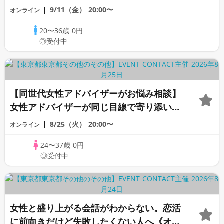
ス♡もう恋活で迷わない《オンライン恋愛
9/11（金）
20:00〜
オンライン
相談室》
20〜36歳
0円
◎受付中
【同世代女性アドバイザーがお悩み相談】
女性アドバイザーが同じ目線で寄り添いま
す！《女性のための恋愛相談室》
8/25（火）
20:00〜
オンライン
24〜37歳
0円
◎受付中
女性と盛り上がる会話がわからない。恋活
に前向きだけど失敗したくない人へ《オン