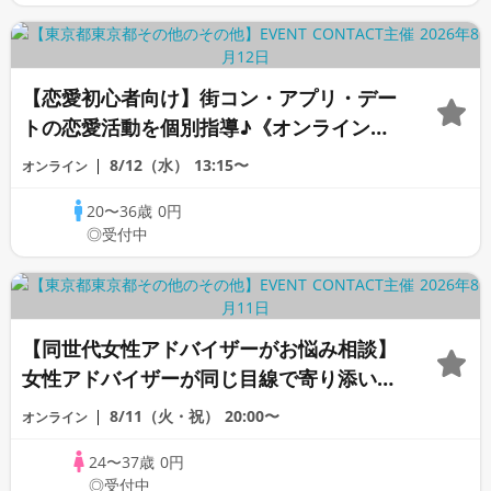
【恋愛初心者向け】街コン・アプリ・デー
トの恋愛活動を個別指導♪《オンラインカ
ウンセリング》
8/12（水）
13:15〜
オンライン
20〜36歳
0円
◎受付中
【同世代女性アドバイザーがお悩み相談】
女性アドバイザーが同じ目線で寄り添いま
す！《女性のための恋愛相談室》
8/11（火・祝）
20:00〜
オンライン
24〜37歳
0円
◎受付中