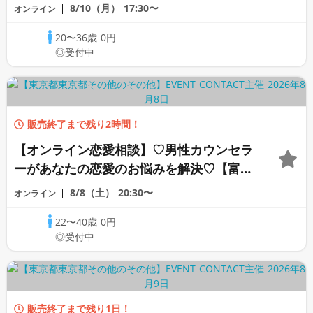
グ】《芹沢カウンセラー》
8/10（月）
17:30〜
オンライン
20〜36歳
0円
◎受付中
販売終了まで残り2時間！
【オンライン恋愛相談】♡男性カウンセラ
ーがあなたの恋愛のお悩みを解決♡【富沢
カウンセラー】
8/8（土）
20:30〜
オンライン
22〜40歳
0円
◎受付中
販売終了まで残り1日！