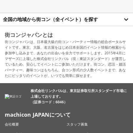
全国の地域から街コン（全イベント）を探す
街コンジャパンとは
街コンジャパンは、日本最大級の街コン・パーティー情報の総合ポータルサ
イトです。東京、大阪、名古屋をはじめ日本全国のイベント情報の検索から
参加申し込みまで、あなたの出会いを全力でサポートします。2015年4月に
マザーズに上場した株式会社リンクバル（現：東証スタンダード）が運営し
ているため、安心してイベントにご参加いただけます。街コン、恋活・婚活
パーティー、趣味コンはもちろん、合コン形式の少人数イベントまで、あな
たにピッタリのイベントが、いつでも簡単に探せます。
株式会社リンクバルは、東京証券取引所スタンダード市場に
上場しております。
（証券コード：6046）
machicon JAPANについて
会社概要
スタッフ募集