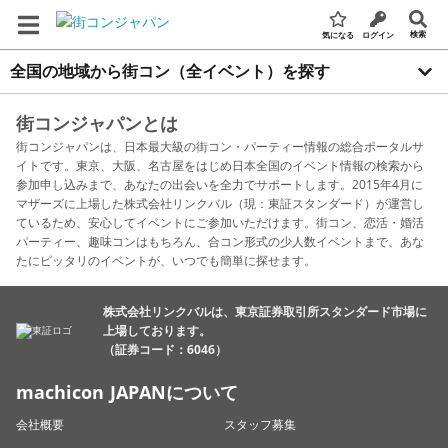
検索
気になる
ログイン
全国の地域から街コン（全イベント）を探す
街コンジャパンとは
街コンジャパンは、日本最大級の街コン・パーティー情報の総合ポータルサ
イトです。東京、大阪、名古屋をはじめ日本全国のイベント情報の検索から
参加申し込みまで、あなたの出会いを全力でサポートします。2015年4月に
マザーズに上場した株式会社リンクバル（現：東証スタンダード）が運営し
ているため、安心してイベントにご参加いただけます。街コン、恋活・婚活
パーティー、趣味コンはもちろん、合コン形式の少人数イベントまで、あな
たにピッタリのイベントが、いつでも簡単に探せます。
株式会社リンクバルは、東京証券取引所スタンダード市場に
上場しております。
（証券コード：6046）
machicon JAPANについて
会社概要
スタッフ募集