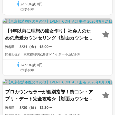
24〜36歳
0円
◎受付中
【1年以内に理想の彼女作り】社会人のた
めの恋愛カウンセリング《対面カウンセリ
ング》
8/21（金）
18:00〜
渋谷区
開催地住所：東京都渋谷区渋谷1-11-3 第一小山ビル3F
24〜36歳
0円
◎受付中
プロカウンセラーが個別指導！街コン・ア
プリ・デート完全攻略☆【対面カウンセリ
ング】
8/30（日）
12:30〜
渋谷区