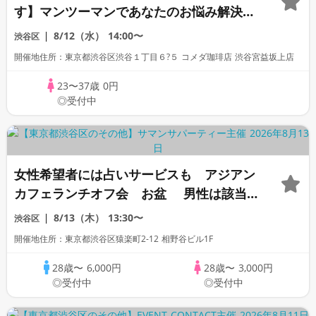
す】マンツーマンであなたのお悩み解決☆
恋愛活動の成果UP♪
8/12（水）
14:00〜
渋谷区
開催地住所：東京都渋谷区渋谷１丁目６?５ コメダ珈琲店 渋谷宮益坂上店
23〜37歳
0円
◎受付中
女性希望者には占いサービスも アジアン
カフェランチオフ会 お盆 男性は該当
者 「一部上場企業」「大手企業」「公務
8/13（木）
13:30〜
渋谷区
員」「自衛官」「消防士」「警察官」
開催地住所：東京都渋谷区猿楽町2-12 相野谷ビル1F
「SE」「販売美容部員」「看護師」
「OL」歓迎
28歳〜
6,000円
28歳〜
3,000円
◎受付中
◎受付中