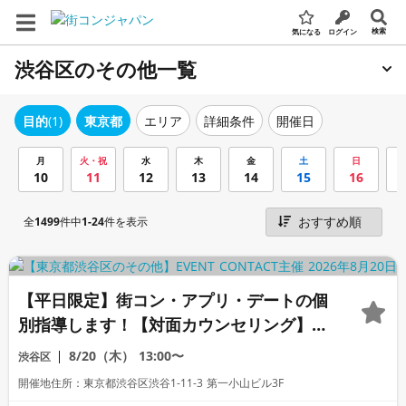
検索
気になる
ログイン
渋谷区のその他一覧
エリア
詳細条件
開催日
目的
(1)
東京都
月
火・祝
水
木
金
土
日
10
11
12
13
14
15
16
全
1499
件中
1-24
件を表示
【平日限定】街コン・アプリ・デートの個
別指導します！【対面カウンセリング】
《芹沢カウンセラー》
8/20（木）
13:00〜
渋谷区
開催地住所：東京都渋谷区渋谷1-11-3 第一小山ビル3F