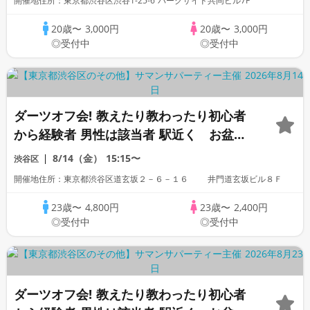
開催地住所：東京都渋谷区渋谷1-25-6 パークサイド共同ビル7F
20歳〜
3,000円
20歳〜
3,000円
◎受付中
◎受付中
ダーツオフ会! 教えたり教わったり初心者
から経験者 男性は該当者 駅近く お盆
「高身長」「家庭的」「一部上場企業」
8/14（金）
15:15〜
渋谷区
「大手企業」「公務員」「警察官」「自
開催地住所：東京都渋谷区道玄坂２－６－１６ 井門道玄坂ビル８Ｆ
衛」「1名参加歓迎」「看護師」「OL」歓
迎
23歳〜
4,800円
23歳〜
2,400円
◎受付中
◎受付中
ダーツオフ会! 教えたり教わったり初心者