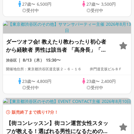
限定」
27歳〜
6,500円
27歳〜
3,500円
◎受付中
◎受付中
ダーツオフ会! 教えたり教わったり初心者
から経験者 男性は該当者 「高身長」「家
庭的」「一部上場企業」「大手企業」「公
8/13（木）
15:30〜
渋谷区
務員」「警察官」「自衛」「1名参加歓
開催地住所：東京都渋谷区道玄坂２－６－１６ 井門道玄坂ビル８Ｆ
迎」「看護師」「OL」歓迎
23歳〜
4,800円
23歳〜
2,400円
◎受付中
◎受付中
販売終了まで残り17分！
【街コンレッスン】街コン運営女性スタッ
フが教える！選ばれる男性になるための実