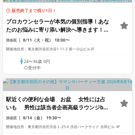
販売終了まで残り1日！
プロカウンセラーが本気の個別指導！あな
たのお悩みに寄り添い解決へ導きます！
【対面カウンセリング】
8/11（火・祝）
18:00〜
渋谷区
開催地住所：東京都渋谷区渋谷1-11-3 第一小山ビル3F
24〜36歳
0円
◎受付中
駅近くの便利な会場 お盆 女性には占
いも 男性は該当者企画高級ラウンジbar
飲み放題オフ会豊富な５０種類以上 「高
8/14（金）
19:30〜
渋谷区
身長」「一部上場企業大手企業」「公務
開催地住所：東京都渋谷区渋谷１-25-6 渋谷パークサイド 共同ビル 4F
員」「オタク」「ぽっちゃり」「1名参加