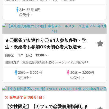
24〜36歳
0円
◎受付中
★〇麻雀で友達作り〇★1人参加多数・学
生・既婚者も参加OK★初心者大歓迎★初
心者向けリーグ戦★｜社会人友達作り麻雀
9/1（火）
19:00〜
渋谷区
サークル☆ルールスターズ
開催地住所：東京都渋谷区渋谷1-25-6 パークサイド共同ビル7F
20歳〜
3,000円
20歳〜
3,000円
◎受付中
◎受付中
販売終了まで残り1日！
【女性限定】【カフェで恋愛個別指導しま