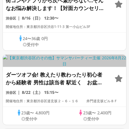
街コンやアプリから次へ繋がらない…そん
なお悩み解決します！【対面カウンセリン
グ】
8/16（日）
12:30〜
渋谷区
開催地住所：東京都渋谷区渋谷1-11-3 第一小山ビル3F
24〜36歳
0円
◎受付中
ダーツオフ会! 教えたり教わったり初心者
から経験者 男性は該当者 駅近く お盆
「高身長」「家庭的」「一部上場企業」
8/22（土）
15:15〜
渋谷区
「大手企業」「公務員」「警察官」「自
開催地住所：東京都渋谷区道玄坂２－６－１６ 井門道玄坂ビル８Ｆ
衛」「1名参加歓迎」「看護師」「OL」歓
迎
23歳〜
4,800円
23歳〜
2,400円
◎受付中
◎受付中