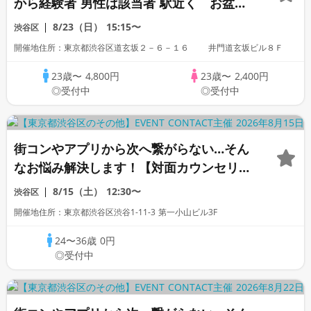
から経験者 男性は該当者 駅近く お盆
「高身長」「家庭的」「一部上場企業」
8/23（日）
15:15〜
渋谷区
「大手企業」「公務員」「警察官」「自
開催地住所：東京都渋谷区道玄坂２－６－１６ 井門道玄坂ビル８Ｆ
衛」「1名参加歓迎」「看護師」「OL」歓
迎
23歳〜
4,800円
23歳〜
2,400円
◎受付中
◎受付中
街コンやアプリから次へ繋がらない…そん
なお悩み解決します！【対面カウンセリン
グ】
8/15（土）
12:30〜
渋谷区
開催地住所：東京都渋谷区渋谷1-11-3 第一小山ビル3F
24〜36歳
0円
◎受付中