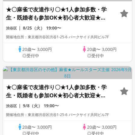
★〇麻雀で友達作り〇★1人参加多数・学
生・既婚者も参加OK★初心者大歓迎★初
心者向けリーグ戦★｜社会人友達作り麻雀
8/25（火）
19:00〜
渋谷区
サークル☆ルールスターズ
開催地住所：東京都渋谷区渋谷1-25-6 パークサイド共同ビル7F
20歳〜
3,000円
20歳〜
3,000円
◎受付中
◎受付中
★〇麻雀で友達作り〇★1人参加多数・学
生・既婚者も参加OK★初心者大歓迎★初
心者向けリーグ戦★｜社会人友達作り麻雀
9/8（火）
19:00〜
渋谷区
サークル☆ルールスターズ
開催地住所：東京都渋谷区渋谷1-25-6 パークサイド共同ビル7F
20歳〜
3,000円
20歳〜
3,000円
◎受付中
◎受付中