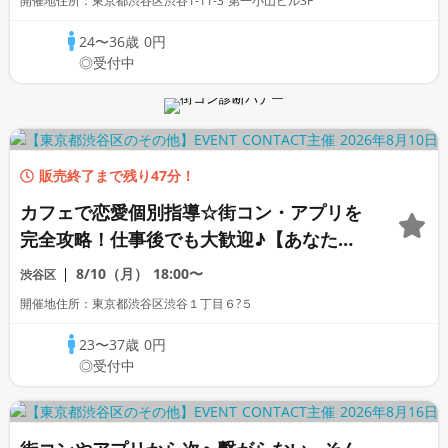
開催地住所：東京都渋谷区渋谷1-11-3 第一小山ビル3F
24〜36歳
0円
◎受付中
販売終了まで残り47分！
カフェで恋愛個別指導☆街コン・アプリを
完全攻略！仕事後でも大歓迎♪【あなたの
お悩み解決します】
8/10（月）
18:00〜
渋谷区
開催地住所：東京都渋谷区渋谷１丁目６?５
23〜37歳
0円
◎受付中