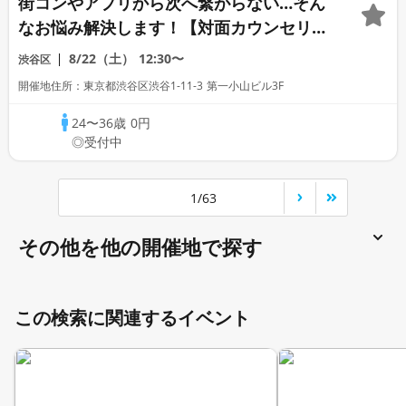
街コンやアプリから次へ繋がらない…そん
なお悩み解決します！【対面カウンセリン
グ】
8/22（土）
12:30〜
渋谷区
開催地住所：東京都渋谷区渋谷1-11-3 第一小山ビル3F
24〜36歳
0円
◎受付中
1/63
その他を他の開催地で探す
この検索に関連するイベント