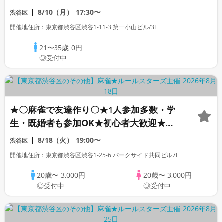
践練習＃街コン経験者限定
8/10（月）
17:30〜
渋谷区
開催地住所：東京都渋谷区渋谷1-11-3 第一小山ビル/3F
21〜35歳
0円
◎受付中
★〇麻雀で友達作り〇★1人参加多数・学
生・既婚者も参加OK★初心者大歓迎★初
心者向けリーグ戦★｜社会人友達作り麻雀
8/18（火）
19:00〜
渋谷区
サークル☆ルールスターズ
開催地住所：東京都渋谷区渋谷1-25-6 パークサイド共同ビル7F
20歳〜
3,000円
20歳〜
3,000円
◎受付中
◎受付中