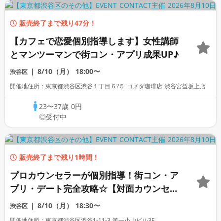
販売終了まで残り47分！
【カフェで恋愛個別指導します】女性講師
とマンツーマンで街コン・アプリ成果UP♪
8/10（月）
18:00〜
渋谷区
開催地住所：東京都渋谷区渋谷１丁目６?５ コメダ珈琲店 渋谷宮益坂上店
23〜37歳
0円
◎受付中
販売終了まで残り1時間！
プロカウンセラーが個別指導！街コン・ア
プリ・デート完全攻略☆【対面カウンセリ
ング】
8/10（月）
18:30〜
渋谷区
開催地住所：東京都渋谷区渋谷1-11-3 第一小山ビル3F